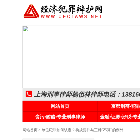
上海刑事律师杨佰林律师电话：1381661
网站首页
京都刑辩•犯
贪污•贿赂•专业刑事律师
金融•证券•涉税•
网站首页
> 单位犯罪如何认定？构成要件与三种"不算"的例外