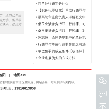
向单位行贿罪是什么
【职务犯罪研究】单位行贿罪与
用，本网站并未
最高院审监庭负责人详解张文中
含文字、图片等
桑玉奎涉嫌贪污罪、行贿罪、对
们联系，接到您
桑玉奎涉嫌贪污罪、行贿罪、对
冯志恒：论贿赂犯罪中的单位犯
行贿罪与单位行贿罪界限之司法
单位犯罪的成立条件【杨佰林】
企业逃废债务的方式方法
地图
|
地图XML
通知并核实有关情况属实后，网站会第一时间删除相关内容。
师电话：
13816613858