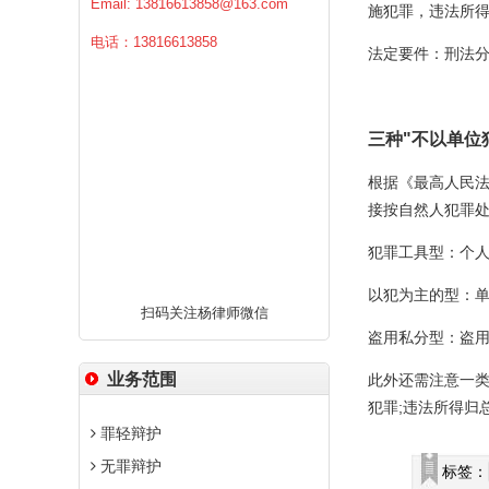
Email:
13816613858@163.com
施犯罪，违法所得
电话：13816613858
法定要件：刑法
三种"不以单位
根据《最高人民法
接按自然人犯罪
犯罪工具型：个
以犯为主的型：
扫码关注杨律师微信
盗用私分型：盗
业务范围
此外还需注意一
犯罪;违法所得归
罪轻辩护
无罪辩护
标签：