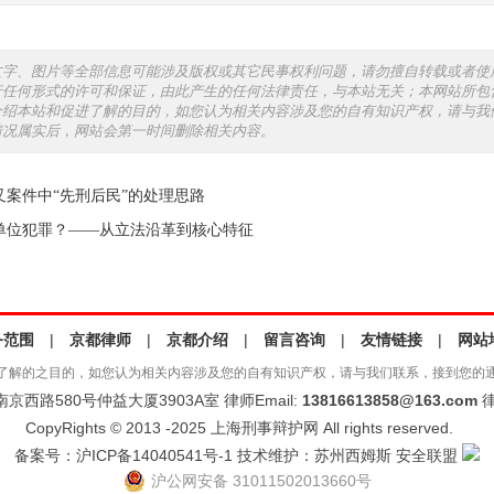
文字、图片等全部信息可能涉及版权或其它民事权利问题，请勿擅自转载或者使
行任何形式的许可和保证，由此产生的任何法律责任，与本站无关；本网站所包
介绍本站和促进了解的目的，如您认为相关内容涉及您的自有知识产权，请与我
情况属实后，网站会第一时间删除相关内容。
叉案件中“先刑后民”的处理思路
单位犯罪？——从立法沿革到核心特征
务范围
|
京都律师
|
京都介绍
|
留言咨询
|
友情链接
|
网站
了解的之目的，如您认为相关内容涉及您的自有知识产权，请与我们联系，接到您的
西路580号仲益大厦3903A室 律师Email:
13816613858@163.com
律
CopyRights © 2013 -2025 上海刑事辩护网 All rights reserved.
备案号：
沪ICP备14040541号-1
技术维护：
苏州西姆斯
安全联盟
沪公网安备 31011502013660号