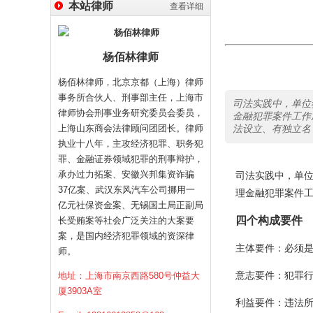
本站律师
查看详细
杨佰林律师
杨佰林律师，北京京都（上海）律师
事务所合伙人、刑事部主任，上海市
司法实践中，单位
律师协会刑事业务研究委员会委员，
金融犯罪案件工作
上海山东商会法律顾问团团长。律师
法设立、有独立名
执业十八年，主攻经济犯罪、职务犯
罪、金融证券领域犯罪的刑事辩护，
承办过力拓案、安徽兴邦集资诈骗
司法实践中，单位
37亿案、武汉东风汽车公司挪用一
理金融犯罪案件
亿元社保资金案、无锡国土局正副局
四个构成要件
长受贿案等社会广泛关注的大案要
案，是国内经济犯罪领域的资深律
主体要件：必须
师。
意志要件：犯罪
地址：上海市南京西路580号仲益大
厦3903A室
利益要件：违法所