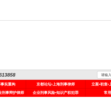
3858
罪事实重构
京都论坛•上海刑事律师
立案•初查
专业刑事辩护律师
企业刑事风险•知识产权犯罪
常