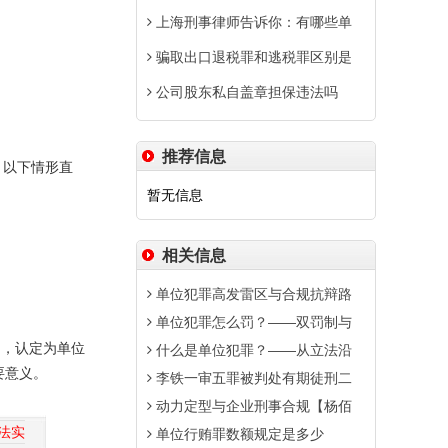
上海刑事律师告诉你：有哪些单
骗取出口退税罪和逃税罪区别是
公司股东私自盖章担保违法吗
推荐信息
，以下情形直
暂无信息
相关信息
单位犯罪高发雷区与合规抗辩路
单位犯罪怎么罚？——双罚制与
的，认定为单位
什么是单位犯罪？——从立法沿
要意义。
李铁一审五罪被判处有期徒刑二
动力定型与企业刑事合规【杨佰
法实
单位行贿罪数额规定是多少