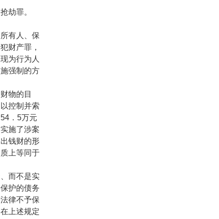
抢劫罪。
所有人、保
侵犯财产罪，
表现为行为人
实施强制的方
财物的目
加以控制并索
币
54
．
5
万元
才实施了涉案
交出钱财的形
本质上等同于
。
、而不是实
予保护的债务
等法律不予保
。在上述规定