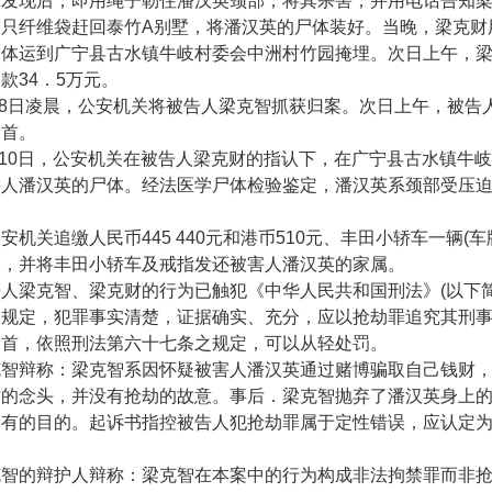
财发现后，即用绳子勒住潘汉英颈部，将其杀害，并用电话告知
一只纤维袋赶回泰竹
A
别墅，将潘汉英的尸体装好。当晚，梁克财
尸体运到广宁县古水镇牛岐村委会中洲村竹园掩埋。次日上午，
取款
34
．
5
万元。
8
日凌晨，公安机关将被告人梁克智抓获归案。次日上午，被告
自首。
10
日，公安机关在被告人梁克财的指认下，在广宁县古水镇牛岐
害人潘汉英的尸体。经法医学尸体检验鉴定，潘汉英系颈部受压
机关追缴人民币
445 440
元和港币
510
元、丰田小轿车一辆
(
车
枚，并将丰田小轿车及戒指发还被害人潘汉英的家属。
梁克智、梁克财的行为已触犯《中华人民共和国刑法》
(
以下
之规定，犯罪事实清楚，证据确实、充分，应以抢劫罪追究其刑
自首，依照刑法第六十七条之规定，可以从轻处罚。
辩称：梁克智系因怀疑被害人潘汉英通过赌博骗取自己钱财，
财的念头，并没有抢劫的故意。事后．梁克智抛弃了潘汉英身上
占有的目的。起诉书指控被告人犯抢劫罪属于定性错误，应认定
的辩护人辩称：梁克智在本案中的行为构成非法拘禁罪而非抢