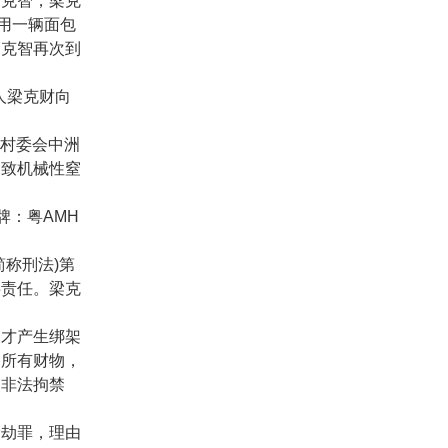
梁克智，梁克
用一辆面包
梁克智再次到
人梁克财向
村委会中洲
迫致机械性窒
牌：粤
AMH
简称刑法
)
第
事责任。梁克
才产生绑架
的所有财物，
为非法拘禁
劫罪，理由