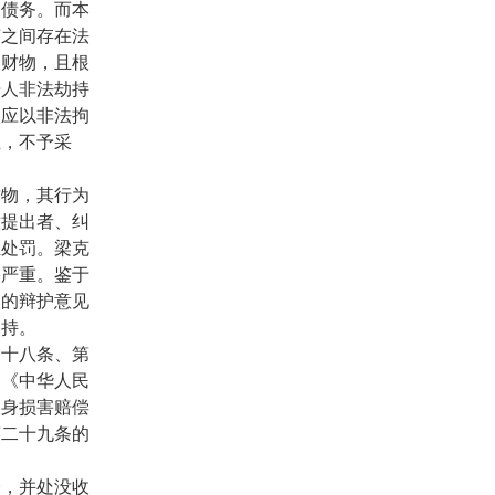
的债务。而本
英之间存在法
的财物，且根
告人非法劫持
不应以非法拘
立，不予采
物，其行为
意提出者、纠
轻处罚。梁克
果严重。鉴于
人的辩护意见
支持。
十八条、第
、《中华人民
人身损害赔偿
第二十九条的
，并处没收