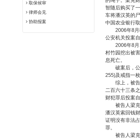
的绳子。梁克
取保候审
智随后购买了
律师会见
车将潘汉英的
协助报案
中国农业银行
2006
年
8
月
公安机关投案
2006
年
8
月
村竹园挖出被
息死亡。
破案后，公安
255)
及戒指一
综上，被告人
二百六十三条
财犯罪后投案
被告人梁克智
潘汉英索回钱
证明没有非法
罪。
被告人梁克智