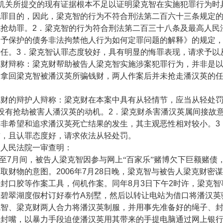
机关所提交的现有证据根本不足以证明梁克智在实施犯罪行为时
犯罪目的，因此，梁克智的行为不符合刑法第二百六十三条规定
成抢劫罪。
2
．梁克智的行为符合刑法第二百三十八条及最高人民
不予保护的债务非法拘禁他人行为如何定罪问题的解释》的规定
责任。
3
．梁克智认罪态度较好，具有明显的悔罪表现，请求予以
辩称：梁克财帮助被告人梁克智实施涉案犯罪行为，并非是以
了拿回梁克智被潘汉英所骗钱财，两人作案后并未抢走潘汉英的
的辩护人辩称：梁克财在本案中具有从轻情节，应当从轻处罚
没有抢劫被害人潘汉英的动机。
2
．梁克财杀害潘汉英属间接故
并非希望和追求潘汉英死亡结果的发生，其主观恶性相对较小。
3
首，且认罪态度好，请求依法从轻处罚。
民法院一审查明：
至
7
月间，被告人梁克智因参与网上“百家乐”赌博欠下巨额赌债
索取财物的意图。
2006
年
7
月
28
日晚，梁克智与被告人梁克财密谋
和封口胶等作案工具，伺机作案。同年
8
月
3
日下午
2
时许，梁克智
镇碧翠湖度假村订好泰竹
A
别墅，然后以转让电站为借口将潘汉英
克智、梁克财两人合力将潘汉英制服，并用事先准备好的绳子、
、封嘴，以暴力手段迫使潘汉英用其带来的手提电脑通过网上银