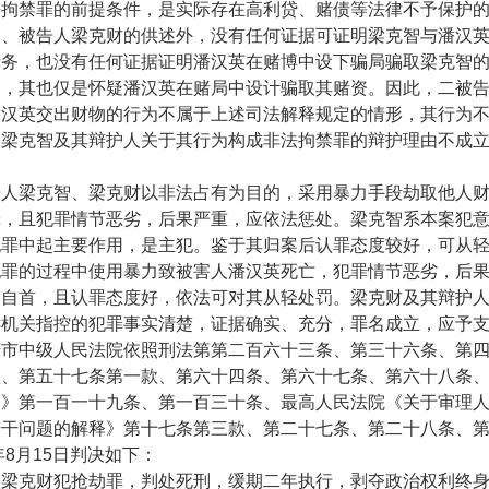
法拘禁罪的前提条件，是实际存在高利贷、赌债等法律不予保护
智、被告人梁克财的供述外，没有任何证据可证明梁克智与潘汉
债务，也没有任何证据证明潘汉英在赌博中设下骗局骗取梁克智
述，其也仅是怀疑潘汉英在赌局中设计骗取其赌资。因此，二被
潘汉英交出财物的行为不属于上述司法解释规定的情形，其行为
。梁克智及其辩护人关于其行为构成非法拘禁罪的辩护理由不成
梁克智、梁克财以非法占有为目的，采用暴力手段劫取他人财
罪，且犯罪情节恶劣，后果严重，应依法惩处。梁克智系本案犯
犯罪中起主要作用，是主犯。鉴于其归案后认罪态度较好，可从
犯罪的过程中使用暴力致被害人潘汉英死亡，犯罪情节恶劣，后
案自首，且认罪态度好，依法可对其从轻处罚。梁克财及其辩护
诉机关指控的犯罪事实清楚，证据确实、充分，罪名成立，应予
中级人民法院依照刑法第第二百六十三条、第三十六条、第四
款、第五十七条第一款、第六十四条、第六十七条、第六十八条
则》第一百一十九条、第一百三十条、最高人民法院《关于审理
若干问题的解释》第十七条第三款、第二十七条、第二十八条、
年
8
月
15
日判决如下：
克财犯抢劫罪，判处死刑，缓期二年执行，剥夺政治权利终身