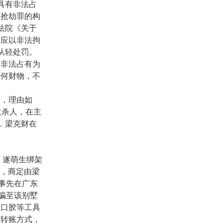
具有非法占
的抢劫罪的构
法院《关于
，应以非法拘
从轻处罚。
非法占有为
任何财物，不
，理由如
意杀人，在主
．梁克财在
，遂萌生绑架
，商定由梁
事先在广东
骗至该别墅
封口胶等工具
行转账方式，