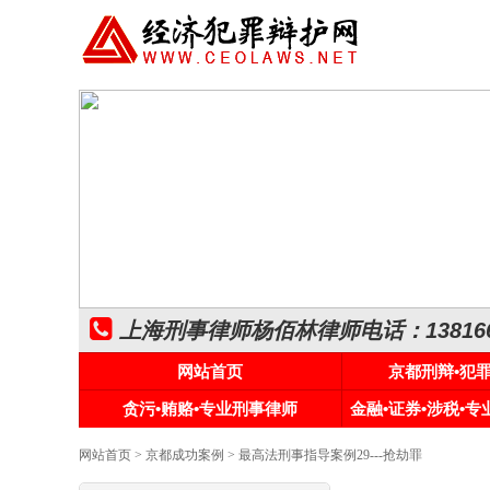
上海刑事律师杨佰林律师电话：1381661
网站首页
京都刑辩•犯
贪污•贿赂•专业刑事律师
金融•证券•涉税•
网站首页
>
京都成功案例
> 最高法刑事指导案例29---抢劫罪