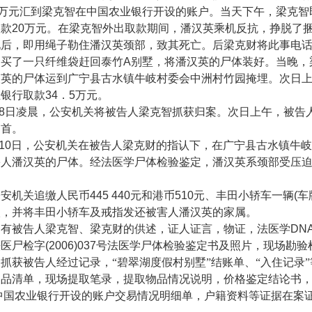
万元汇到梁克智在中国农业银行开设的账户。当天下午，梁克智
取款
20
万元。在梁克智外出取款期间，潘汉英乘机反抗，挣脱了
现后，即用绳子勒住潘汉英颈部，致其死亡。后梁克财将此事电
购买了一只纤维袋赶回泰竹
A
别墅，将潘汉英的尸体装好。当晚，
汉英的尸体运到广宁县古水镇牛岐村委会中洲村竹园掩埋。次日
业银行取款
34
．
5
万元。
8
日凌晨，公安机关将被告人梁克智抓获归案。次日上午，被告
自首。
10
日，公安机关在被告人梁克财的指认下，在广宁县古水镇牛岐
害人潘汉英的尸体。经法医学尸体检验鉴定，潘汉英系颈部受压
机关追缴人民币
445 440
元和港币
510
元、丰田小轿车一辆
(
车
枚，并将丰田小轿车及戒指发还被害人潘汉英的家属。
被告人梁克智、梁克财的供述，证人证言，物证，法医学
DN
法医尸检字
(2006)037
号法医学尸体检验鉴定书及照片，现场勘验
抓获被告人经过记录，“碧翠湖度假村别墅”结账单、“入住记录
物品清单，现场提取笔录，提取物品情况说明，价格鉴定结论书
中国农业银行开设的账户交易情况明细单，户籍资料等证据在案