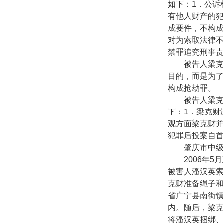
如下：
1
．公诉
有他人财产的
成要件，不构
对为索取法律
禁罪追究刑事
被告人梁克财
目的，而是为
构成抢劫罪。
被告人梁克财
下：
1
．梁克财
观方面梁克财
犯罪后投案自
肇庆市中级人
2006
年
5
月
被害人潘汉英
克财准备绳子
省广宁县南街
内。随后，梁
将潘汉英捆绑