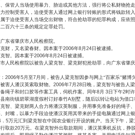
人、保管人当场使用暴力、胁迫或其他方法，强行将公私财物抢
暴力控制受害人，迫使受害人通过网上银行转账的形式将钱款转
为属于迫使受害人当场交出财物，符合抢劫罪的犯罪构成，应依
第二百六十三条的规定定罪处罚。
东省肇庆市人民检察院。
财，又名梁春财。因本案于
2006
年
8
月
24
日被逮捕。
克智。因本案于
2006
年
8
月
24
日被逮捕。
人民检察院以被告人梁克智、梁克财犯抢劫罪，向广东省肇庆
。
：
2006
年
5
月至
7
月间，被告人梁克智因参与网上“百家乐”赌博
架被害人潘汉英索取财物。
2006
年
7
月
28
日晚，梁克智与被告人梁
准备绳子和封口胶等作案工具，伺机作案。同年
8
月
3
日下午
2
时许
宁县南街镇碧翠湖度假村订好泰竹
A
别墅，随后以转让电站为借口
梁克智、梁克财两人合力将潘汉英制服，并用事先准备好的绳子
绑、封嘴，以暴力手段迫使潘汉英用其带来的手提电脑通过网上
4
．
5
万元汇到梁克智在中国农业银行开设的账户。当天下午，梁
银行取款
20
万元。在梁克智外出取款期间，潘汉英乘机反抗，挣