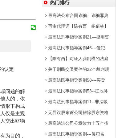
热门排行
最高法公布合同诈骗、诈骗罪典
再审代理词【陈有西 杨佰林】
最高法刑事指导案例21—挪用资
最高法民事指导案例46---侵犯
【陈有西】对证人龚刚模的法庭
的认定
关于刑民交叉案件的22个裁判观
最高法民事指导案例58---买卖
最高法民事指导案例53--征地补
罪问题的解
禁他人的，依
最高法刑事指导案例11--非法吸
定情形下构成
无异议股东诉公司解除股东资格
为人仅是主观
害人交出财物
最高法涉公司公章效力十五个指
最高法民事指导案例---侵犯名
有为目的，