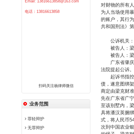
Email:
13816613858@163.com
对财物的所有
电话：13816613858
为人当场使用
的账户，其行
共和国刑法》
公诉机关：广
被告人：梁克
被告人：梁
广东省肇庆市
法院提起公诉
起诉书指控
债，遂意图绑
扫码关注杨律师微信
商定由梁克财
先在广东省广
业务范围
至该别墅内，
具将潘汉英捆
罪轻辩护
式，将人民币
5
次到中国农业
无罪辩护