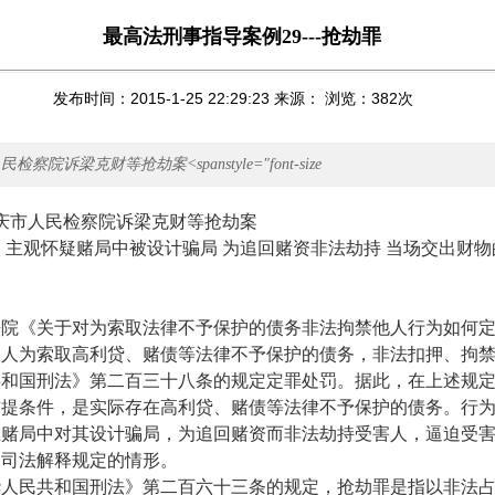
最高法刑事指导案例29---抢劫罪
发布时间：2015-1-25 22:29:23 来源： 浏览：
382
次
察院诉梁克财等抢劫案<spanstyle="font-size
庆市人民检察院诉梁克财等抢劫案
主观怀疑赌局中被设计骗局 为追回赌资非法劫持 当场交出财物
《关于对为索取法律不予保护的债务非法拘禁他人行为如何定
为人为索取高利贷、赌债等法律不予保护的债务，非法扣押、拘
共和国刑法》第二百三十八条的规定定罪处罚。据此，在上述规
前提条件，是实际存在高利贷、赌债等法律不予保护的债务。行
在赌局中对其设计骗局，为追回赌资而非法劫持受害人，逼迫受
述司法解释规定的情形。
民共和国刑法》第二百六十三条的规定，抢劫罪是指以非法占