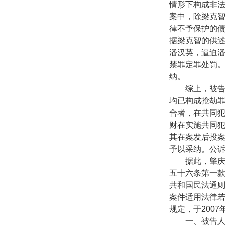
情形下构成非
案中，除梁克
律不予保护的
据梁克智的供
潘汉英，逼迫
禁罪定罪处罚
纳。
综上，被告人
均已构成抢劫
合者，在共同
财在实施共同
其在案发后投
予以采纳。公
据此，肇庆市
五十六条第一
共和国民法通
案件适用法律
规定，于
2007
一、被告人梁