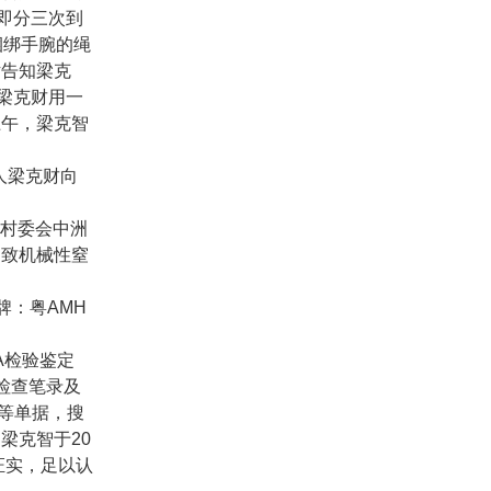
即分三次到
捆绑手腕的绳
话告知梁克
梁克财用一
上午，梁克智
人梁克财向
村委会中洲
迫致机械性窒
牌：粤
AMH
A
检验鉴定
检查笔录及
”等单据，搜
，梁克智于
20
证实，足以认