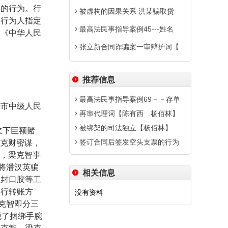
走的行为。行
被虚构的因果关系 洪某骗取贷
入行为人指定
最高法民事指导案例45---姓名
照《中华人民
张立新合同诈骗案一审辩护词【
推荐信息
最高法民事指导案例69－－存单
市中级人民
再审代理词【陈有西 杨佰林】
被绑架的司法独立【杨佰林】
欠下巨额赌
签订合同后签发空头支票的行为
克财密谋，
，梁克智事
将潘汉英骗
相关信息
、封口胶等工
银行转账方
没有资料
克智即分三
脱了捆绑手腕