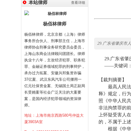
本站律师
查看详细
杨佰林律师
杨佰林律师，北京京都（上海）律师
事务所合伙人、刑事部主任，上海市
29.广东省肇庆市人民检
律师协会刑事业务研究委员会委员，
上海山东商会法律顾问团团长。律师
29.
广东省肇
执业十八年，主攻经济犯罪、职务犯
——关键词：
罪、金融证券领域犯罪的刑事辩护，
承办过力拓案、安徽兴邦集资诈骗
37亿案、武汉东风汽车公司挪用一
【裁判摘要】
亿元社保资金案、无锡国土局正副局
最高人民法院
长受贿案等社会广泛关注的大案要
释》规定，行
案，是国内经济犯罪领域的资深律
照《中华人民
师。
非法拘禁罪的
上怀疑受害人
地址：上海市南京西路580号仲益大
的，不属于上
厦3903A室
根据《中华人