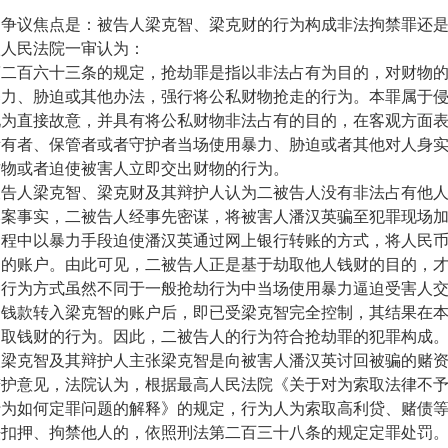
议焦点是：被告人梁克智、梁克财的行为构成非法拘禁罪还是
民法院一审认为：
百六十三条的规定，抢劫罪是指以非法占有为目的，对财物的
暴力、胁迫或其他办法，强行将公私财物抢走的行为。本罪属于
现为直接故意，并具有将公私财物非法占有的目的，在客观方面
所有者、保管者或者守护者当场使用暴力、胁迫或者其他对人身
财物或者迫使被害人立即交出财物的行为。
人梁克智、梁克财及其辩护人认为二被告人没有非法占有他人
本案事实，二被告人经事先密谋，将被害人潘汉英骗至犯罪现场
过程中以暴力手段迫使潘汉英通过网上银行转账的方式，将人民
定的账户。由此可见，二被告人正是基于劫取他人钱财的目的，
种行为方式虽然不同于一般抢劫行为中当场使用暴力逼迫受害人
的钱款转入梁克智的账户后，即已受梁克智完全控制，其结果在
劫取钱财的行为。因此，二被告人的行为符合抢劫罪的犯罪构成
克智及其辩护人主张梁克智是向被害人潘汉英讨回被骗的赌资
辩护意见，法院认为，根据最高人民法院《关于对为索取法律不
行为如何定罪问题的解释》的规定，行为人为索取高利贷、赌债
法扣押、拘禁他人的，依照刑法第二百三十八条的规定定罪处罚