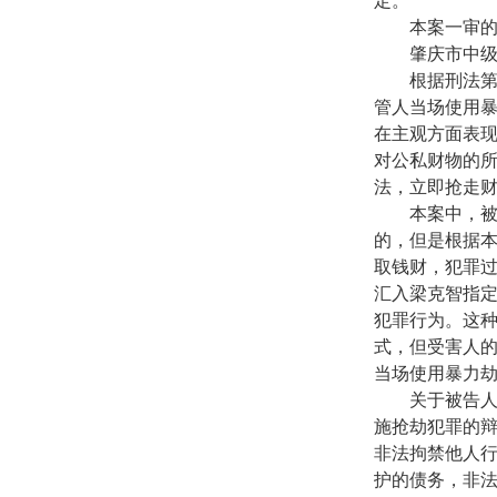
定。
本案一审的争
肇庆市中级人
根据刑法第二
管人当场使用
在主观方面表
对公私财物的
法，立即抢走
本案中，被告
的，但是根据
取钱财，犯罪
汇入梁克智指
犯罪行为。这
式，但受害人
当场使用暴力
关于被告人梁
施抢劫犯罪的
非法拘禁他人
护的债务，非