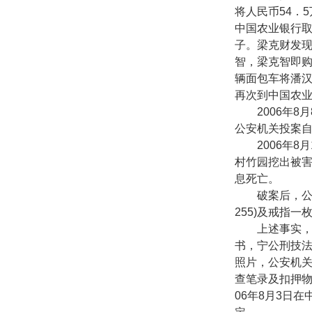
将人民币
54
．
5
中国农业银行
子。梁克财发
智，梁克智即
辆面包车将潘
再次到中国农
2006
年
8
月
公安机关投案
2006
年
8
月
村竹园挖出被
息死亡。
破案后，公安
255)
及戒指一
上述事实，有
书，宁公刑技
照片，公安机关
查笔录及扣押
06
年
8
月
3
日在