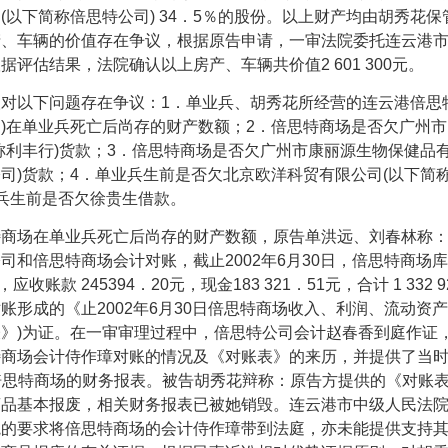
司
(
以下简称倍思特公司
) 34
．
5
％的股份。以上财产均由胡秀花保
产、车辆的价值存在争议，根据原告申请，一审法院委托连云港
根据评估结果，法院确认以上房产、车辆共价值
2 601 300
元。
以下问题存在争议：
1
．单业兵、胡秀花所经营的连云港倍思
场
)
在单业兵死亡后尚存的财产数额；
2
．倍思特商场是否欠广州市
称利丰行
)
货款；
3
．倍思特商场是否欠广州市康丽源生物保健品
公司
)
货款；
4
．单业兵生前是否欠北京欧洋科贸有限公司
(
以下简
兵生前是否欠徐贵生借款。
场在单业兵死亡后尚存的财产数额，原告单洪远、刘春林称：
公司和倍思特商场会计对账，截止
2002
年
6
月
30
日，倍思特商场库
，应收账款
245394
．
20
元，现金
183 321
．
51
元，合计
1 332 9
对账形成的《止
2002
年
6
月
30
日倍思特商场收入、利润、流动资产
表》
)
为证。在一审审理过程中，倍思特公司会计赵春香到庭作证
特商场会计侍作璋对账的情况及《对账表》的来历，并提供了当
倍思特商场的财务报表。被告胡秀花辩称：原告方提供的《对账
商品基本报废，相关财务报表已被她销毁。连云港市中级人民法
院的要求将倍思特商场的会计侍作璋带到法庭，亦未能提供支持