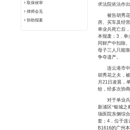
取保候审
求法院依法作
律师会见
被告胡秀花辩
协助报案
房、买车及经
单业兵死亡后
本报废；
3
．单
同财产中扣除
母子三人只能
争夺遗产。
连云港市中级
胡秀花之夫，
月
21
日凌晨，
纷，经多次协
对于单业兵死
新浦区“银城之
场医院东侧综
套；
4
．位于连
B1616
的广州本