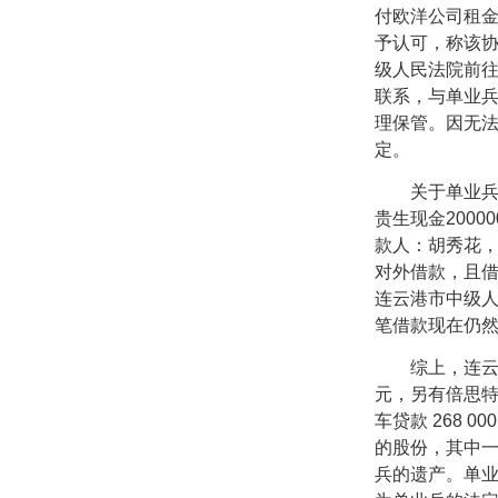
付欧洋公司租
予认可，称该
级人民法院前
联系，与单业
理保管。因无
定。
关于单业兵是
贵生现金
20000
款人：胡秀花
对外借款，且
连云港市中级
笔借款现在仍
综上，连云港
元，另有倍思
车贷款
268 000
的股份，其中
兵的遗产。单