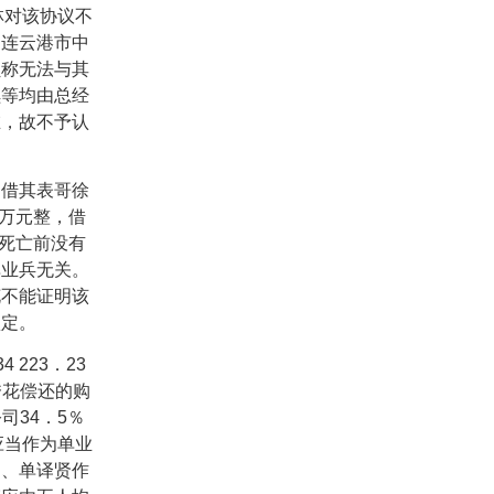
林对该协议不
，连云港市中
员称无法与其
续等均由总经
在，故不予认
借其表哥徐
万元整，借
死亡前没有
单业兵无关。
花不能证明该
认定。
34 223
．
23
秀花偿还的购
公司
34
．
5
％
应当作为单业
良、单译贤作