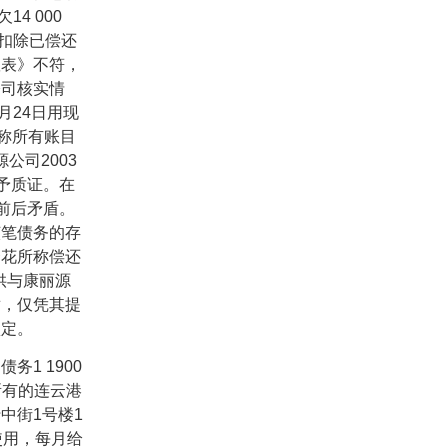
欠
14 000
扣除已偿还
账表》不符，
公司核实情
月
24
日用现
称所有账目
源公司
2003
予质证。在
前后矛盾。
该笔债务的存
秀花所称偿还
供与康丽源
盾，仅凭其提
认定。
债务
1 1900
所有的连云港
行中街
1
号楼
1
使用，每月给