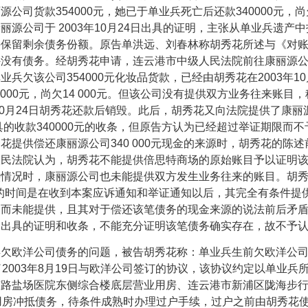
丽源公司货款
354000
元，她已于单业兵死亡后还款
340000
元，尚
康丽源公司于
2003
年
10
月
24
日出具的证明，主张从单业兵遗产中
并保留剩余债务份额。原告单洪远、刘春林称胡秀花所述与《对
外没有债务。经胡秀花申请，连云港市中级人民法院前往康丽源
单业兵欠该公司
354000
元化妆品货款，已经由胡秀花在
2003
年
10
 000
元，尚欠
14 000
元。但该公司没有提供双方业务往来账目，
0
月
24
日胡秀花还款后销毁。此后，胡秀花又向法院提供了康丽
具的收款
340000
元的收条，但原告方认为已经超过举证期限而不
秀花提供偿还康丽源公司
340 000
元现金的来源时，胡秀花的陈述
人民法院认为，胡秀花不能提供倍思特商场的原始账目予以证明
实情况时，康丽源公司也未能提供双方发生业务往来的账目。胡
的时间是在收到本案应诉通知和举证通知以后，其完全有条件提
目而未能提供，且其对于偿还该笔债务的现金来源的说法前后矛
司出具的证明和收条，不能充分证明该笔债务确实存在，故不予
欧洋公司债务的问题，被告胡秀花称：单业兵生前欠欧洋公司
了
2003
年
8
月
19
日与欧洋公司签订的协议，该协议约定以单业兵
东路盐场医院东侧综合楼底层营业用房、连云港市新浦区陇海步
用房冲抵债务，待条件成熟时办理过户手续，过户之前由胡秀花