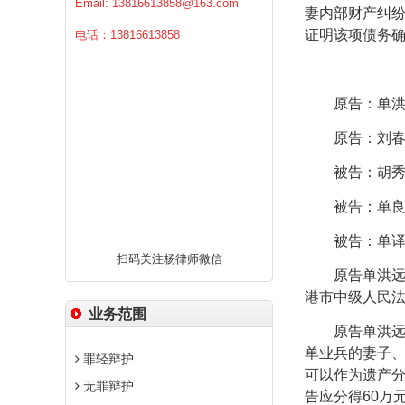
Email:
13816613858@163.com
妻内部财产纠
证明该项债务
电话：13816613858
原告：单洪
原告：刘春
被告：胡秀
被告：单良
被告：单译
扫码关注杨律师微信
原告单洪远、
港市中级人民
业务范围
原告单洪远、
单业兵的妻子
罪轻辩护
可以作为遗产
无罪辩护
告应分得
60
万