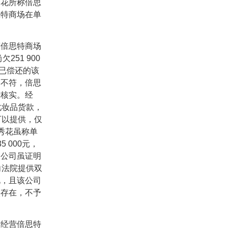
秀花所称倍思
思特商场在单
倍思特商场
尚欠
251 900
已偿还的该
》不符，倍思
行核实。经
化妆品货款，
可以提供，仅
秀花虽称单
35 000
元，
易公司虽证明
向法院提供双
况，且该公司
实存在，不予
经营倍思特