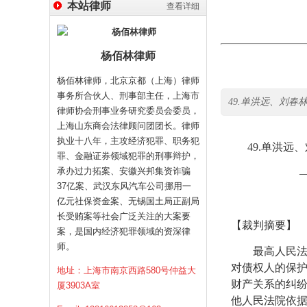
本站律师
查看详细
杨佰林律师
杨佰林律师，北京京都（上海）律师
事务所合伙人、刑事部主任，上海市
49.单洪远、刘
律师协会刑事业务研究委员会委员，
上海山东商会法律顾问团团长。律师
执业十八年，主攻经济犯罪、职务犯
49.
单洪远、
罪、金融证券领域犯罪的刑事辩护，
承办过力拓案、安徽兴邦集资诈骗
——关键词
37亿案、武汉东风汽车公司挪用一
亿元社保资金案、无锡国土局正副局
长受贿案等社会广泛关注的大案要
【裁判摘要】
案，是国内经济犯罪领域的资深律
师。
最高人民法院
对债权人的保
地址：上海市南京西路580号仲益大
财产关系的纠
厦3903A室
他人民法院依