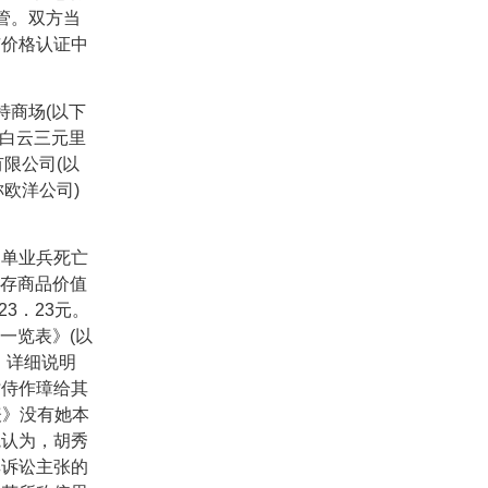
管。双方当
市价格认证中
特商场
(
以下
白云三元里
有限公司
(
以
称欧洋公司
)
单业兵死亡
存商品价值
23
．
23
元。
一览表》
(
以
，详细说明
时侍作璋给其
表》没有她本
院认为，胡秀
其诉讼主张的