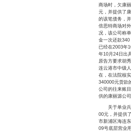
商场时，欠康
元，并提供了
的该笔债务，
倍思特商场对
况，该公司称
金一次还款
340
已经在
2003
年
1
年
10
月
24
日出
原告方要求胡
连云港市中级
在，在法院核
340000
元货款
公司的往来账
供的康丽源公
关于单业兵欠
00
元，并提供
市新浦区海连
09
号底层营业