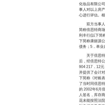
化妆品有限公
事人对以上房
心进行评估。
双方当事人对
简称倍思特商
利丰行
(
以下简
下简称康丽源
债务；
5
．单业
关于倍思特商
后，经倍思特
904 217
．
12
元
并提供了会计
下简称《对账
了当时同倍思
的
2002
年
6
月
人签名，库存
花未能按照法