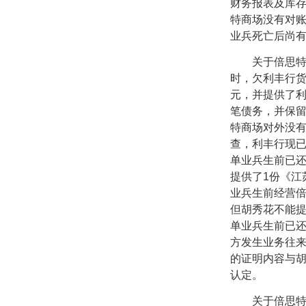
财务报表及库
特商场没有对
业兵死亡后尚
关于倍思特商
时，欠利丰行
元，并提供了
笔债务，并保
特商场对外没
查，利丰行现
单业兵生前已
提供了
1
份《江
业兵生前经营
但胡秀花不能
单业兵生前已
方发生业务往
的证明内容与
认定。
关于倍思特商