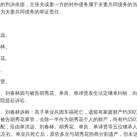
纷的判决依据，主张夫或妻一方的对外债务属于夫妻共同债务的
确为夫妻共同债务的举证责任。
远。
林。
花。
。
贤。
刘春林因与被告胡秀花、单良、单译贤发生法定继承纠纷，向
法院提起诉讼。
刘春林诉称：其子单业兵因车祸死亡，遗留有家庭财产约
300
、被告胡秀花掌管，去除一半作为胡秀花个人的财产，尚有约
150
分配，应由单洪远、刘春林、胡秀花、单良、单译贤等五位继承
元左右。单业兵死亡后，原告多次与胡秀花协商分割遗产，但未