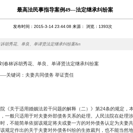
最高法民事指导案例49---法定继承纠纷案
发布时间：2015-3-14 23:44:08 来源： 浏览：
1393
次
春林诉胡秀花、单良、单译贤法定继承纠纷案&n
刘春林诉胡秀花、单良、单译贤法定继承纠纷案
：夫妻共同债务 举证责任
《关于适用婚姻法若干问题的解释（二）》第
24
条的规定，
护，一般只适用于对夫妻外部债务关系的处理。人民法院在处理
纷时，不能简单依据该规定将夫或妻一方的对外债务认定为夫妻
据该规定作出的关于夫妻对外债务纠纷的生效裁判，也不能当然