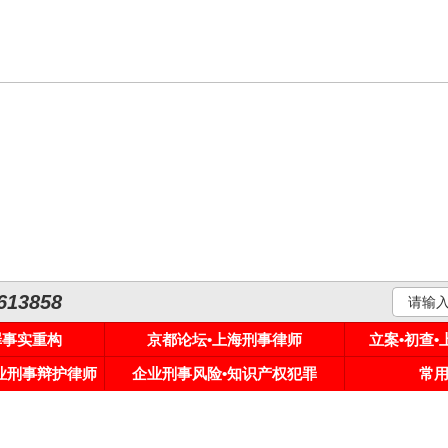
3858
罪事实重构
京都论坛•上海刑事律师
立案•初查
专业刑事辩护律师
企业刑事风险•知识产权犯罪
常