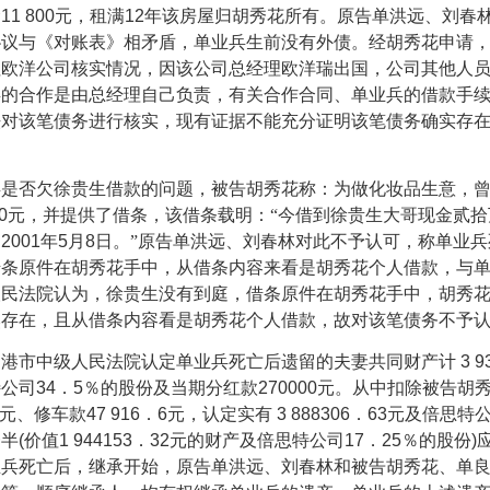
金
11 800
元，租满
12
年该房屋归胡秀花所有。原告单洪远、刘春
协议与《对账表》相矛盾，单业兵生前没有外债。经胡秀花申请
往欧洋公司核实情况，因该公司总经理欧洋瑞出国，公司其他人
兵的合作是由总经理自己负责，有关合作合同、单业兵的借款手
法对该笔债务进行核实，现有证据不能充分证明该笔债务确实存
否欠徐贵生借款的问题，被告胡秀花称：为做化妆品生意，曾
0
元，并提供了借条，该借条载明：“今借到徐贵生大哥现金贰拾
，
2001
年
5
月
8
日。”原告单洪远、刘春林对此不予认可，称单业兵
借条原件在胡秀花手中，从借条内容来看是胡秀花个人借款，与
人民法院认为，徐贵生没有到庭，借条原件在胡秀花手中，胡秀
然存在，且从借条内容看是胡秀花个人借款，故对该笔债务不予
市中级人民法院认定单业兵死亡后遗留的夫妻共同财产计
3 9
特公司
34
．
5
％的股份及当期分红款
270000
元。从中扣除被告胡
元、修车款
47 916
．
6
元，认定实有
3 888306
．
63
元及倍思特
一半
(
价值
1 944153
．
32
元的财产及倍思特公司
17
．
25
％的股份
)
业兵死亡后，继承开始，原告单洪远、刘春林和被告胡秀花、单