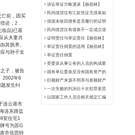
诉讼举证方略漫谈【杨佰林】
民间借贷仅有汇款凭证无借条如
死亡前，因买
借据未收回债务是否履行的证明
以偿还；
2
．
民间借贷仅有借条不一定成立借
化妆品
)
已基
应从夫妻共
证明责任与举证责任【杨佰林】
需由其抚养。
举证责任倒置的适用【杨佰林】
不应与孙子女
举证责任倒置
受委派从事公务的人员的构成要
之子，被告
国有单位委派至没有国有资产的
。
2002
年
6
巨额财产来源不明罪与差额财产
问题发生纠
一次失败的判决比十次犯罪更恶
以国家工作人员论相关规定汇编
于连云港市
海连东路盐
08
室住宅
1
牌号为苏
G
港市倍思特