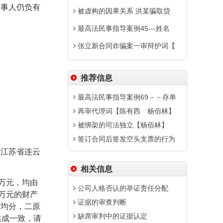
当事人仍负有
被虚构的因果关系 洪某骗取贷
最高法民事指导案例45---姓名
张立新合同诈骗案一审辩护词【
推荐信息
最高法民事指导案例69－－存单
再审代理词【陈有西 杨佰林】
被绑架的司法独立【杨佰林】
签订合同后签发空头支票的行为
江苏省连云
相关信息
万元，均由
公司人格否认的举证责任分配
万元的财产
证据的审查判断
人均分，二原
缺席审判中的证据认定
达成一致，请