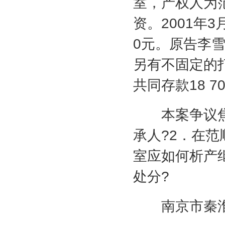
室，产权人为
资。
2001
年
3
0
元。原告李
另有不固定的
共同存款
18 7
本案争议焦
承人
?2
．在范
室应如何析产
处分
?
南京市秦淮