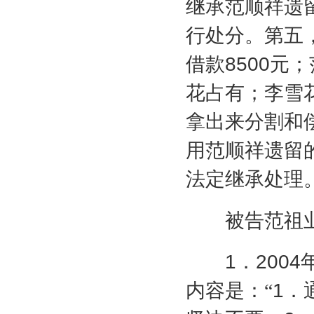
继承范顺祥遗
行处分。第五
借款
8500
元；
花占有；李雪
拿出来分割和
用范顺祥遗留
法定继承处理
被告范祖业
1
．
2004
内容是：“
1
．