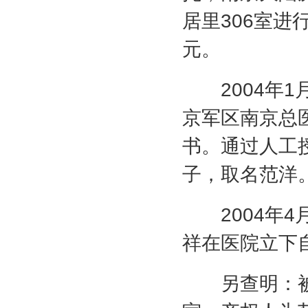
居里
306
室进
元。
2004
年
1
京军区南京总
书。通过人工
子，取名范洋
2004
年
4
祥在医院立下
另查明：被