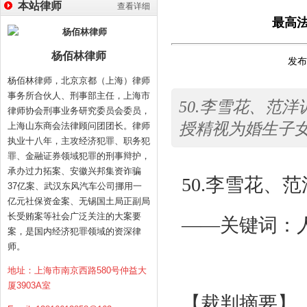
本站律师
查看详细
最高法
杨佰林律师
发布时
杨佰林律师，北京京都（上海）律师
事务所合伙人、刑事部主任，上海市
50.李雪花、范
律师协会刑事业务研究委员会委员，
授精视为婚生子女<p
上海山东商会法律顾问团团长。律师
执业十八年，主攻经济犯罪、职务犯
罪、金融证券领域犯罪的刑事辩护，
承办过力拓案、安徽兴邦集资诈骗
50.
李雪花、范
37亿案、武汉东风汽车公司挪用一
亿元社保资金案、无锡国土局正副局
长受贿案等社会广泛关注的大案要
——关键词：
案，是国内经济犯罪领域的资深律
师。
地址：上海市南京西路580号仲益大
厦3903A室
【裁判摘要】