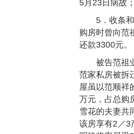
5
月
23
日病故
5
．收条
购房时曾向范
还款
3300
元。
被告范祖业
范家私房被拆
屋虽以范顺祥
万元，占总购
雪花的夫妻共
该房享有
2
／
3