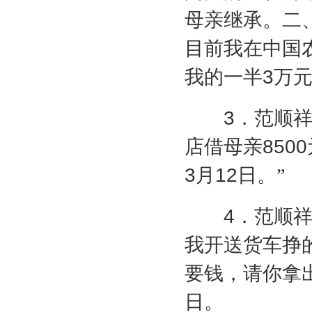
母亲继承。二
目前我在中国
我的一半
3
万
3
．范顺祥
店借母亲
8500
3
月
12
日。”
4
．范顺
我开送货车挣
要钱，请你拿
日。