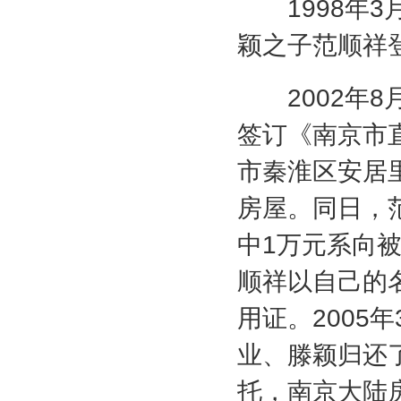
1998
年
3
颖之子范顺祥
2002
年
8
签订《南京市
市秦淮区安居
房屋。同日，
中
1
万元系向
顺祥以自己的
用证。
2005
年
业、滕颖归还
托，南京大陆