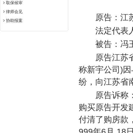
取保候审
律师会见
原告：江苏
协助报案
法定代表人
被告：冯玉
原告江苏省
称新宇公司
)
因
纷，向江苏省
原告诉称：
购买原告开发
付清了购房款
999
年
6
月
18