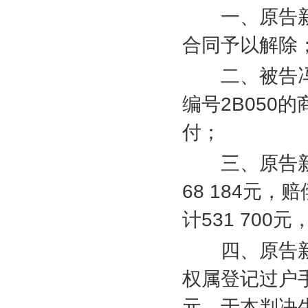
一、原告新
合同予以解除
二、被告冯
编号
2B050
的
付；
三、原告新
68 184
元，赔
计
531 700
元
四、原告新
权属登记过户
元，于本判决