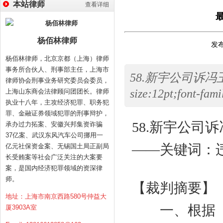
本站律师
查看详细
杨佰林律师
发布
杨佰林律师，北京京都（上海）律师
事务所合伙人、刑事部主任，上海市
58.新宇公司诉冯玉梅
律师协会刑事业务研究委员会委员，
size:12pt;font-fa
上海山东商会法律顾问团团长。律师
执业十八年，主攻经济犯罪、职务犯
罪、金融证券领域犯罪的刑事辩护，
58.
新宇公司诉
承办过力拓案、安徽兴邦集资诈骗
37亿案、武汉东风汽车公司挪用一
——关键词：
亿元社保资金案、无锡国土局正副局
长受贿案等社会广泛关注的大案要
案，是国内经济犯罪领域的资深律
师。
【裁判摘要】
地址：上海市南京西路580号仲益大
一、根据《
厦3903A室