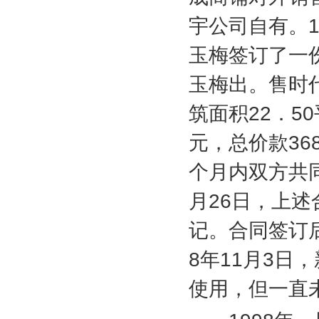
宇公司自有。
玉梅签订了一
玉梅出。售时
筑面积
22
．
50
元，总价款
36
个月内双方共
月
26
日，上述
记。合同签订
8
年
11
月
3
日，
使用，但一直