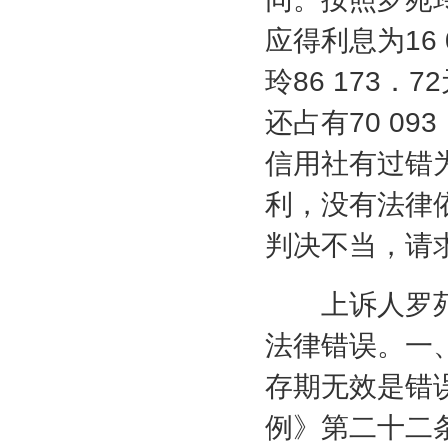
应得利息为
16
玲
86 173
．
72
还占有
70 093
信用社有过错
利，没有法律
判决不当，请
上诉人罗苑
法律错误。一
存期无效是错
例》第二十二