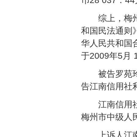
币
28 037
．
44
综上，梅州
和国民法通则
华人民共和国
于
2009
年
5
月
被告罗苑玲
告江南信用社
江南信用社
梅州市中级人
上诉人江南