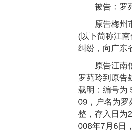
被告：罗苑
原告梅州市
(
以下简称江南
纠纷，向广东
原告江南信
罗苑玲到原告
载明：编号为
09
，户名为罗
整，存入日为
008
年
7
月
6
日