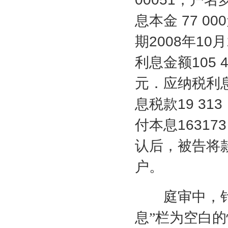
息本金
77 000
期
2008
年
10
月
利息金额
105 
元．应纳税利
息税款
19 313
付本息
163173
认后，被告将
户。
庭审中，针对
息”栏为空白