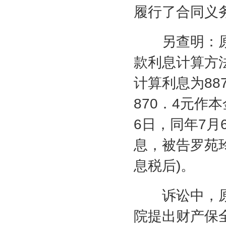
履行了合同义
另查明：原
款利息计算方
计算利息为
88
870
．
4
元作本
6
日，同年
7
月
息，被告罗苑
息税后
)
。
诉讼中，原
院提出财产保