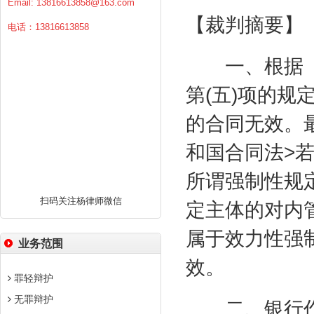
Email:
13816613858@163.com
【裁判摘要】
电话：13816613858
一、根据《
第
(
五
)
项的规
的合同无效。
和国合同法
>
所谓强制性规
扫码关注杨律师微信
定主体的对内
属于效力性强
业务范围
效。
罪轻辩护
无罪辩护
二、银行作