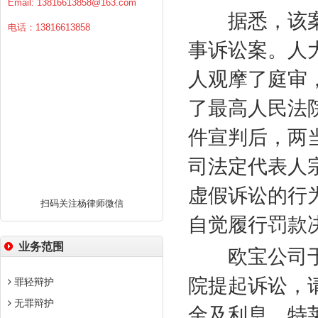
Email:
13816613858@163.com
据悉，该案
电话：13816613858
事诉讼案。人
人观摩了庭审
了最高人民法
件宣判后，两
司法定代表人
虚假诉讼的行
扫码关注杨律师微信
自觉履行罚款
业务范围
欧宝公司
院提起诉讼，
罪轻辩护
无罪辩护
金及利息，特