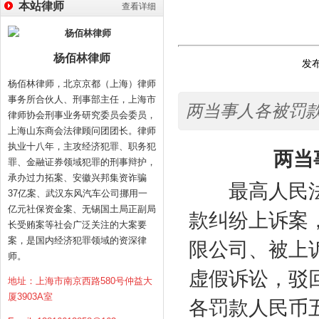
本站律师
查看详细
杨佰林律师
发布
杨佰林律师，北京京都（上海）律师
事务所合伙人、刑事部主任，上海市
两当事人各被罚款
律师协会刑事业务研究委员会委员，
上海山东商会法律顾问团团长。律师
执业十八年，主攻经济犯罪、职务犯
两当事人
罪、金融证券领域犯罪的刑事辩护，
承办过力拓案、安徽兴邦集资诈骗
最高人民法
37亿案、武汉东风汽车公司挪用一
亿元社保资金案、无锡国土局正副局
款纠纷上诉案
长受贿案等社会广泛关注的大案要
案，是国内经济犯罪领域的资深律
限公司、被上
师。
虚假诉讼，驳
地址：上海市南京西路580号仲益大
厦3903A室
各罚款人民币