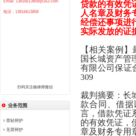
Email:
13816613858@163.com
贷款的有效凭
人名章及财务
电话：13816613858
经偿还事项进
实际发放的证
【
相关案例
】
国长城资产管
有限公司保证
309
扫码关注杨律师微信
裁判摘要
：
长
款合同
、
借据
业务范围
言
，
借款凭证
的有效凭证
，
罪轻辩护
章及财务专用
无罪辩护