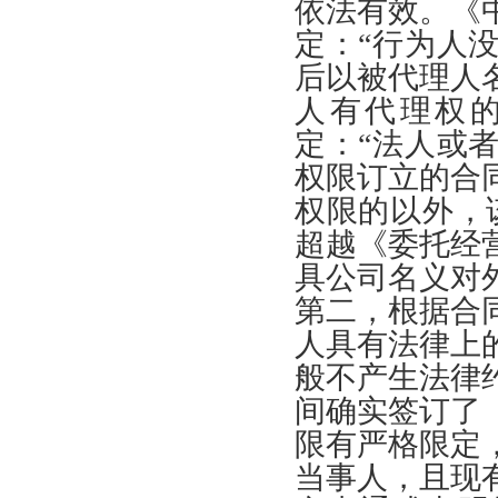
依法有效
。《
定
：“
行为人
后以被代理人
人有代理权
定
：“
法人或
权限订立的合
权限的以外
，
超越
《
委托经
具公司名义对
第二
，
根据合
人具有法律上
般不产生法律
间确实签订了
限有严格限定
当事人
，
且现