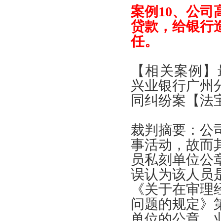
案例
10、
公司
贷款
，
给银行
任
。
【
相关案例
】
兴业银行广州
同纠纷案
【
法
裁判摘要
：
公
事活动
，
故而
员私刻单位公
误认为该人员
《
关于在审理
问题的规定
》
单位的公章
、