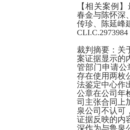
【
相关案例
】
春金与陈怀深
传珍
、
陈延峰
CLI.C.2973984
裁判摘要
：
关
案证据显示的
管部门申请公
存在使用两枚
法鉴定中心作
公章在公司年
司主张合同上
泉公司不认可
证据反映的内
深作为与鲁泉