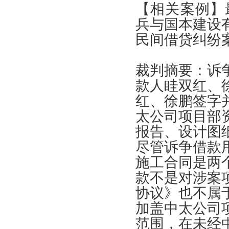
【
相关案例
】
兵与国本建设
民间借贷纠纷
裁判摘要
：
诉
款人眭双红
、
红
、
徐鹏签字
太公司项目部
报告
、
设计图
尽管诉争借款
施工合同是两
款不是对涉案
协议
》
也不属
加盖中太公司
范围
，
在未经