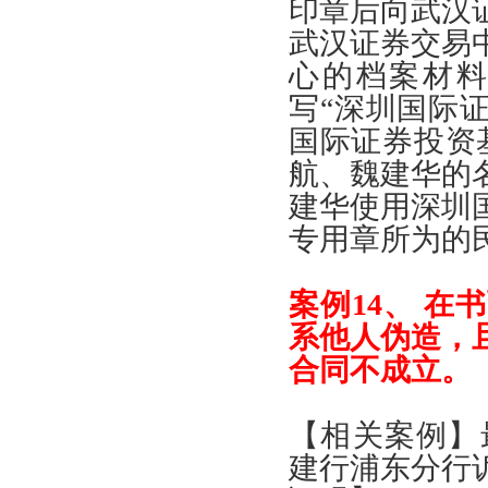
印章后向武汉
武汉证券交易
心的档案材
写
“
深圳国际
国际证券投资
航
、
魏建华的
建华使用深圳
专用章所为的
案例
14、
在书
系他人伪造
，
合同不成立
。
【
相关案例
】
建行浦东分行