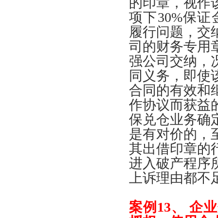
的印章
，
视作
项下
30%
保证
履行问题
，
交
司的财务专用
强公司交纳
，
同义务
，
即使
合同的有效和
作协议而获益
保兑仓业务确
是有对价的
，
其出借印章的
进入破产程序
上诉理由都不
案例
13、
企业