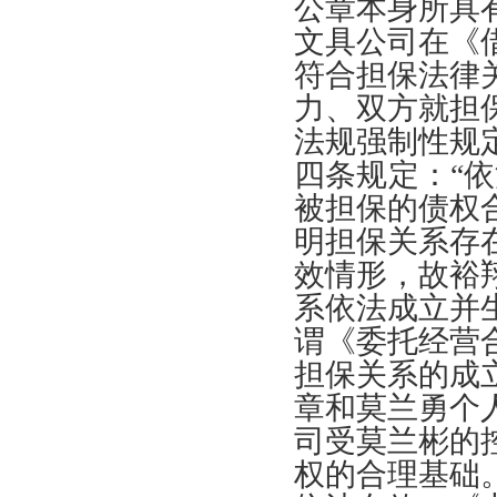
公章本身所具
文具公司在
《
符合担保法律
力
、
双方就担
法规强制性规
四条规定
：“
依
被担保的债权
明担保关系存
效情形
，
故裕
系依法成立并
谓
《
委托经营
担保关系的成
章和莫兰勇个
司受莫兰彬的
权的合理基础