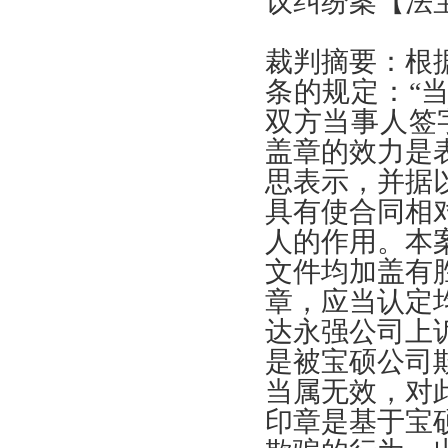
议纠纷案
【
法
裁判摘要
：
根
条的规定
：“
双方当事人签
盖章的效力是
思表示
，
并据
具有使合同相
人的作用
。
本
文件均加盖有
章
，
应当认定
达永强公司上
是被宝硕公司
当属无效
，
对
印章是基于宝