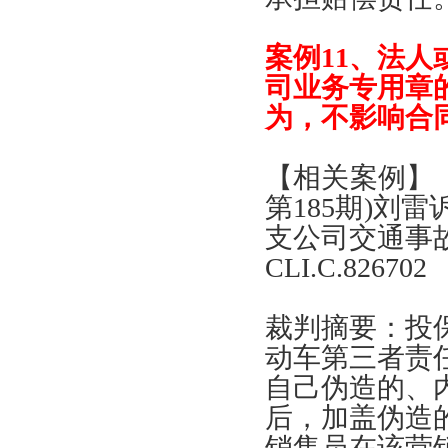
案例
11、
法人
司业务专用章
为
，
不影响合
【
相关案例
】
第
185
期
)
刘雷
支公司交通事
CLI.C.826702
裁判摘要
：
投
动车第三者责
自己伪造的
、
后
，
加盖伪造
销售员在该营