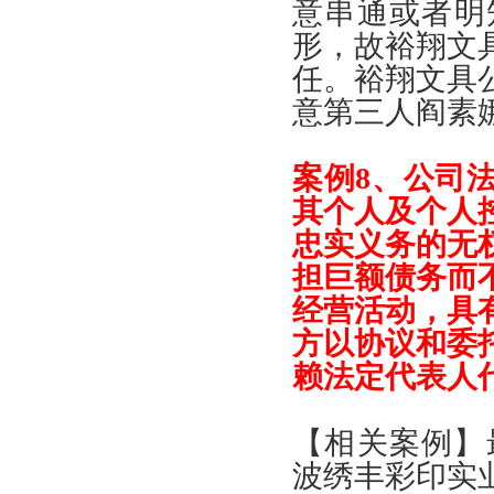
意串通或者明
形
，
故裕翔文
任
。
裕翔文具
意第三人阎素
案例
8、
公司
其个人及个人
忠实义务的无
担巨额债务而
经营活动
，
具
方以协议和委
赖法定代表人
【
相关案例
】
波绣丰彩印实