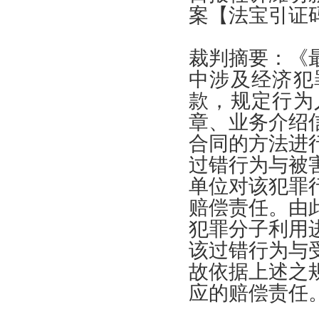
案
【
法宝引证
裁判摘要
：《
中涉及经济犯
款
，
规定行为
章
、
业务介绍
合同的方法进
过错行为与被
单位对该犯罪
赔偿责任
。
由
犯罪分子利用
该过错行为与
故依据上述之
应的赔偿责任