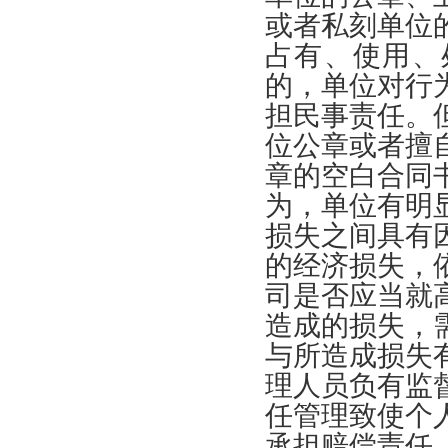
或者私刻单位
占有
、
使用
、
的
，
单位对行
担民事责任
。
位公章或者擅
章的空白合同
为
，
单位有明
损失之间具有
的经济损失
，
司是否应当就
造成的损失
，
与所造成损失
理人员负有监
任管理致使个
承担赔偿责任