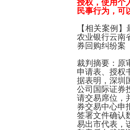
授权
，
使用个
民事行为
，
可
【
相关案例
】
农业银行云南
券回购纠纷案
裁判摘要
：
原
申请表
、
授权
据表明
，
深圳
公司国际证券
请交易席位
，
券交易中心申
签署文件确认
易出市代表
，