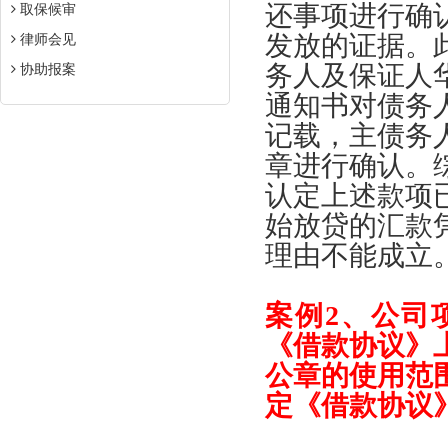
还事项进行确
取保候审
发放的证据
。
律师会见
务人及保证人
协助报案
通知书对债务
记载
，
主债务
章进行确认
。
认定上述款项
始放贷的汇款
理由不能成立
案例
2、
公司
《
借款协议
》
公章的使用范
定
《
借款协议