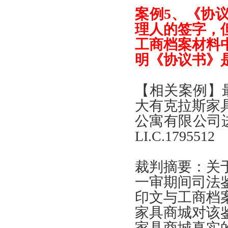
案例
5、《
协
理人的签字
，
工商档案材料
明
《
协议书
》
【
相关案例
】
大有克拉斯家
公寓有限公司
LI.C.1795512
裁判摘要
：
关
一审期间司法
印文与工商档
家具商城对该
家具商城真实