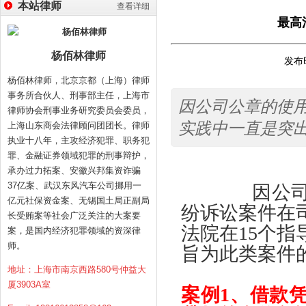
本站律师
查看详细
最高
杨佰林律师
发布时
杨佰林律师，北京京都（上海）律师
事务所合伙人、刑事部主任，上海市
因公司公章的使
律师协会刑事业务研究委员会委员，
实践中一直是突
上海山东商会法律顾问团团长。律师
执业十八年，主攻经济犯罪、职务犯
罪、金融证券领域犯罪的刑事辩护，
承办过力拓案、安徽兴邦集资诈骗
37亿案、武汉东风汽车公司挪用一
因公
亿元社保资金案、无锡国土局正副局
纷诉讼案件在
长受贿案等社会广泛关注的大案要
法院在
15
个指
案，是国内经济犯罪领域的资深律
师。
旨为此类案件
地址：上海市南京西路580号仲益大
厦3903A室
案例
1、
借款