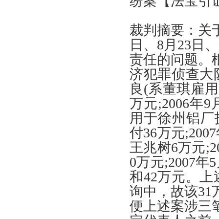
纷案
【
法宝引
裁判摘要
：
关
日
、8
月
23
日
、
责任的问题
。
济犯罪侦查大
良
(
系董琪雇用
万元
;2006
年
9
用于徐州铝厂
付
36
万元
;2007
王兆树
6
万元
;2
0
万元
;2007
年
5
和
42
万元
。
上
询中
，
故该
31
便上述案涉三