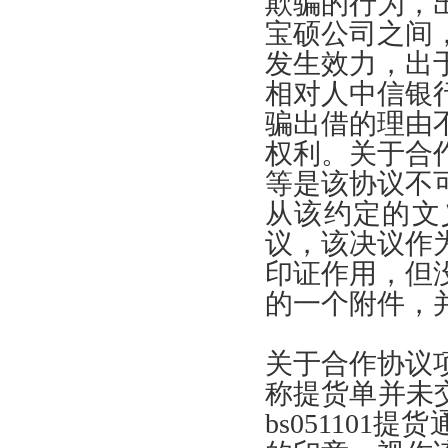
欺骗的行为
，
宝硕公司之间
发生效力
，
出
相对人中信银
骗出借的理由
权利
。
关于合
等是该协议不
从该约定的文
议
，
该决议作
印证作用
，
但
的一个附件
，
关于合作协议
称提货单并未
bs051101
提货