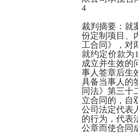
4
裁判摘要
：
就
份定制项目
、
工合同
》，
对
就约定价款为
成立并生效的
事人签章后生
具备当事人的
同法
》
第三十
立合同的
，
自
公司法定代表
的行为
，
代表
公章而使合同