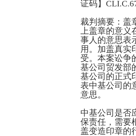
证码
】CLI.C.6
裁判摘要
：
盖
上盖章的意义
事人的意思表
用
。
加盖真实
受
。
本案讼争
基公司贸发部
基公司的正式
表中基公司的
意思
。
中基公司是否
保责任
，
需要
盖变造印章的