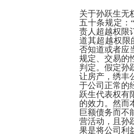
关于孙跃生无
五十条规定
：
责人超越权限
道其超越权限
否知道或者应
规定
、
交易的
判定
。
假定孙
让房产
，
绣丰
于公司正常的
跃生代表权有
的效力
。
然而
巨额债务而不
营活动
，
且孙
果是将公司利