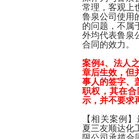
常理
，
客观上
鲁泉公司使用
的问题
，
不属
外均代表鲁泉
合同的效力
。
案例
4、
法人
章后生效
，
但
事人的签字
、
职权
，
其在合
示
，
并不要求
【
相关案例
】
夏三友顺达化
限公司承揽合