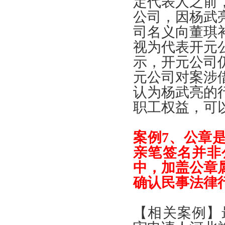
定代表人之前
公司
，
因杨武
司名义向董琪
视为代表开元
示
，
开元公司
元公司对案涉
认为杨武亮的
职工权益
，
可
案例
7、
公章
亲笔签名并非
中
，
加盖公章
确认民事法律
【
相关案例
】