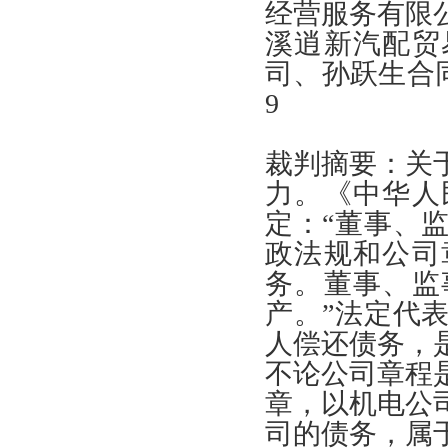
经营服务有限
溪逍新汽配贸
司
、
孙跃生合
9
裁判摘要
：
关
力
。《
中华人
定
：“
董事
、
政法规和公司
务
。
董事
、
监
产
。”
法定代
人偿还债务
，
不论公司章程
章
，
以机电公
司的债务
，
属