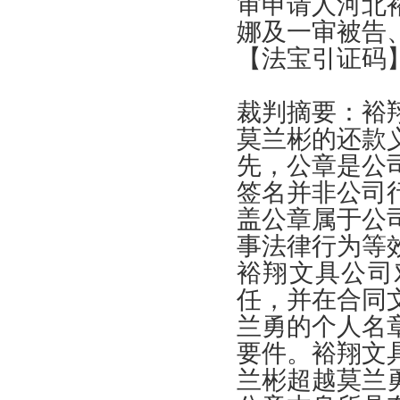
审申请人河北
娜及一审被告
【
法宝引证码
】
裁判摘要
：
裕
莫兰彬的还款
先
，
公章是公
签名并非公司
盖公章属于公
事法律行为等
裕翔文具公司
任
，
并在合同
兰勇的个人名
要件
。
裕翔文
兰彬超越莫兰