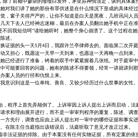
，除了前额中掺杂的缕缕白发外，茅亚荪神情淡定，谈到具体案
，她对我们讲了她的那份有罪供述是在什么情况下形成的具体经
睡觉，窗子关得严严的，让你不知道是白天是黑夜，几班讯问人
，几天下去人已经神志迷糊，最后在办案人员翻出她手机中正在
还不回我短信呵”读给她听时，她整个身心崩溃了。这个过程在
的陈述。
交换证据的头一天
月
日，我跟许兰亭律师去的。面临第二次开
5
4
激动又担心，既愿这一天早一天到来，也愿这一天再晚一点到来
，她已经进行了准备，铐着的双手中紧紧握着几张纸。对于庭审
证中可能要回答的问题，她有的陈述不得要领，经常一讲就讲到
院办案人员的行径和仇恨上来。
，我意识到这是一位单纯、善良、又较少经历过什么世事的女性
始，程序上首先弄颠倒了。上诉审因上诉人提出上诉而启动，法
诉请求和理由展开进行，而不是一审审判程序的重复，陈述、调
人一方先行，调查也应由上诉人提出对一审中的哪些证据和事实
开。在陈主任当庭指出该错误后，法庭听取了意见才改正过来。
指非法证据的排除。由于本案没有任何实物证据，所有定案的依