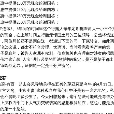
彭惠中提供
万元现金给谢国栋；
150
彭惠中提供
万元现金给谢国栋；
250
彭惠中提供
万元现金给谢国栋；
250
彭惠中提供
万元现金给谢国栋；
250
在连续
、
年间的时间里这个行贿人每年定期拖着两大一小三个
5
6
重的现金，在上班时间去行贿无锡国土局的三位领导，公然将钱
所，两位局长还不是亲自送，都通过下面的同一下属转交。如此
无论怎么说，都太不符合常理、太离谱。当时看完案卷产生的第
案子是真的，被告人家属有权利、侦查机关也有理由对涉案的强
伟坤这几位“人宝”进行必要的司法精神病鉴定，是不是脑子都
一审既然定罪，证据链一定是十分严密的。
亚荪
任陈有西一起去会见异地关押在宜兴的茅亚荪是今年
的
月
日
4
11
大官大贪、小官小贪”这种观念在我心目中还是有一席之地的，
么会不贪呢？多少罢了。今天回想起来，这个想法可能就是导致
致上层权力部门下大气力突破该案的思想根源所在，这也可能是
们的第一个想法。