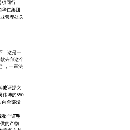
必须同行，
的华仁集团
物业管理处关
环，这是一
赃款去向这个
定”，一审法
其他证据支
吴伟坤的
550
去向全部没
撑整个证明
逼供的产物