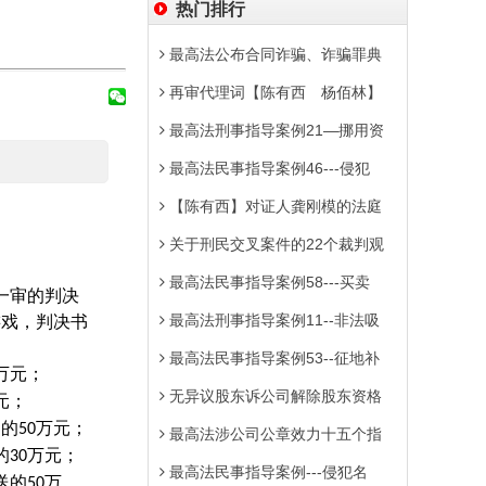
热门排行
最高法公布合同诈骗、诈骗罪典
再审代理词【陈有西 杨佰林】
最高法刑事指导案例21—挪用资
最高法民事指导案例46---侵犯
【陈有西】对证人龚刚模的法庭
关于刑民交叉案件的22个裁判观
最高法民事指导案例58---买卖
一审的判决
最高法刑事指导案例11--非法吸
游戏，判决书
最高法民事指导案例53--征地补
万元；
无异议股东诉公司解除股东资格
元；
送的
万元；
50
最高法涉公司公章效力十五个指
的
万元；
30
最高法民事指导案例---侵犯名
送的
万
50