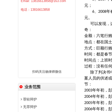
Email:
13816613858@163.com
元；
电话：13816613858
、
年
6
2008
元。
可以发现，
奇：
金额：六笔行
地点：都在国
方式：巨额行
时间：都是春
时间点：上班
过程：没有任
扫码关注杨律师微信
除了判决书
案人员的供述
节：
业务范围
年年初，
2003
年年初，
2004
罪轻辩护
年年初，
2005
无罪辩护
年年初，
2006