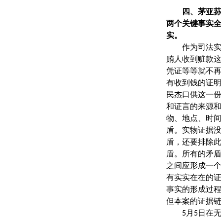
四、茅亚
两个关键事实
实。
作为司法实
贿人收到赃款
凭证等等就不
有收到钱的证
民杰口供这一
和证言的来源和
物、地点、时
盾。实物证据
盾，还要排除
盾。所有的矛
之间应形成一
有实实在在的
事实的形成过
但本案的证据
月
日在
5
5