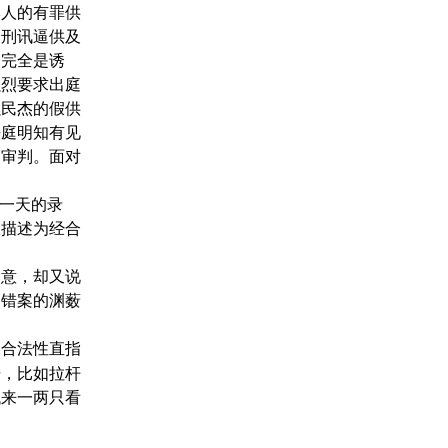
本人的有罪供
相刑讯逼供及
述完全是诱
强烈要求出庭
强民杰的假供
法庭明知有见
受审判。面对
这一天的录
仅描述为经合
同意，却又说
，错案的渊薮
、合法性直指
据，比如拉杆
找来一两只看