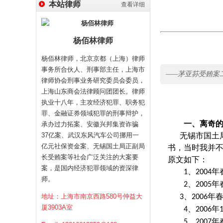
本站律师
查看详细
杨佰林律师
杨佰林律师，北京京都（上海）律师
事务所合伙人、刑事部主任，上海市
——茅亚荪受贿案
律师协会刑事业务研究委员会委员，
上海山东商会法律顾问团团长。律师
执业十八年，主攻经济犯罪、职务犯
罪、金融证券领域犯罪的刑事辩护，
一、离奇
承办过力拓案、安徽兴邦集资诈骗
37亿案、武汉东风汽车公司挪用一
无锡市国土
亿元社保资金案、无锡国土局正副局
书，当时我并
长受贿案等社会广泛关注的大案要
原文如下：
案，是国内经济犯罪领域的资深律
、
年
1
2004
师。
、
年
2
2005
、
年
地址：上海市南京西路580号仲益大
3
2006
厦3903A室
、
年
4
2006
、
年
5
2007