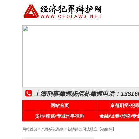
上海刑事律师杨佰林律师电话：1381661
网站首页
京都刑辩•犯
贪污•贿赂•专业刑事律师
金融•证券•涉税•
网站首页
>
京都成功案例
> 被绑架的司法独立【杨佰林】