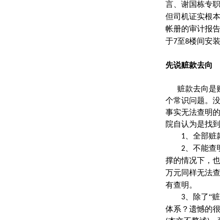
言、谢国栋专
但司机证实根
帐册的审计报
于
至
楼间安
7
8
先说赃款去向
赃款去向是
个常识问题。
事实无法查明的
院自认为是找
、全部赃
1
、不能查
2
撑的情况下，
万元同样无法
有查明。
、除了“
3
体系？遗憾的