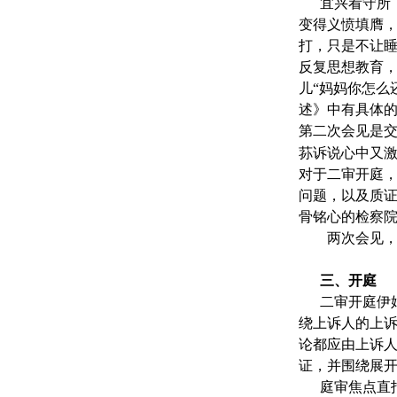
宜兴看守所
变得义愤填膺
打，只是不让
反复思想教育
儿“妈妈你怎么
述》中有具体
第二次会见是
荪诉说心中又
对于二审开庭
问题，以及质
骨铭心的检察
两次会见
三、开庭
二审开庭伊
绕上诉人的上
论都应由上诉
证，并围绕展
庭审焦点直