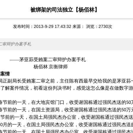
被绑架的司法独立【杨佰林】
发布时间：2013-9-29 17:43:32 来源： 浏览：
2730
次
二审辩护办案手札
——茅亚荪受贿案二审辩护办案手札
杨佰林
京衡律师
的案情
局正副局长受贿案二审之前，主任陈有西最早交给我的是茅亚荪
不了解案件情况，初看这份判决书时，感觉这怎么像是在做数字
春节前的一天，在大地宾馆门口，收受谢国栋通过强民杰送的
50
春节前的一天，在国土资源局，收受谢国栋通过强民杰送的
万
50
春节前的一天，在国土局强民杰办公室，收受谢国栋通过强民杰
月的一天，在国土局强民杰办公室，收受谢国栋通过强民杰送
10
春节前的一天，在国土局强民杰办公室，收受谢国栋通过强民杰