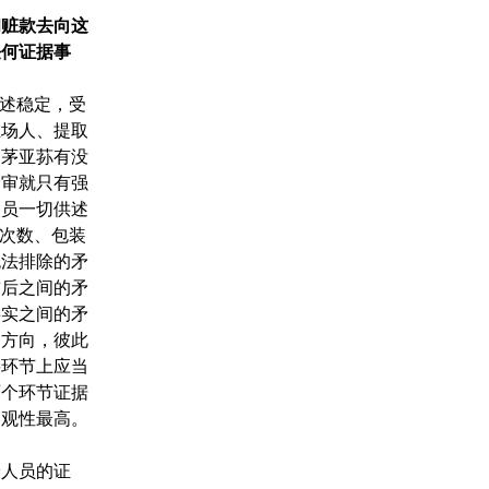
和赃款去向这
任何证据事
供述稳定，受
在场人、提取
。茅亚荪有没
一审就只有强
人员一切供述
、次数、包装
无法排除的矛
前后之间的矛
事实之间的矛
一方向，彼此
要环节上应当
两个环节证据
客观性最高。
安人员的证