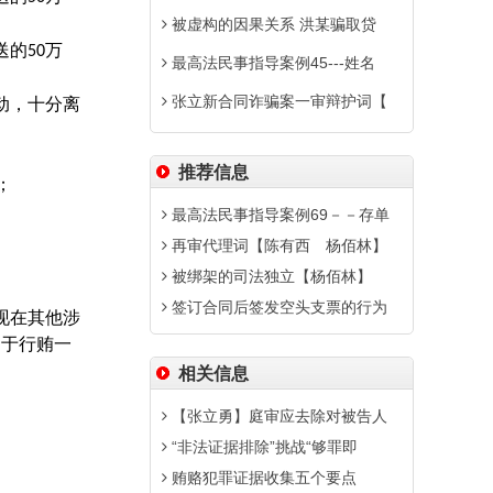
被虚构的因果关系 洪某骗取贷
送的
万
50
最高法民事指导案例45---姓名
张立新合同诈骗案一审辩护词【
动，十分离
推荐信息
；
最高法民事指导案例69－－存单
再审代理词【陈有西 杨佰林】
被绑架的司法独立【杨佰林】
签订合同后签发空头支票的行为
现在其他涉
用于行贿一
相关信息
【张立勇】庭审应去除对被告人
“非法证据排除”挑战“够罪即
贿赂犯罪证据收集五个要点