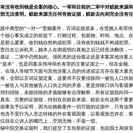
荪有没有收到钱是全案的核心。一审和目前的二审中对赃款来源
全部无法查明。赃款来源无任何有效证据，赃款去向则完全没有
践中典型的“一对一”受贿案件，言词证据居多，在受贿人有罪
这个核心事实成立的前提下，行贿过程、包装物、时间、地点、
再是那么重要。收到钱自然构成犯罪，没有收到钱就不构成犯罪
明责任在公诉机关，她本人在彻底明白真相之后已经坚决翻供，
份孤证，二审中仍然如此。强民杰的这份孤证还是本案其他涉案
“蓝本”，也是同案吴伟坤局长有罪的主要证据之一，但在金额
间、在场人等细节方面与其他涉案人员的供述或证言存在着大量
没有，全部以言词证据定案，这要求不仅要排除同一被告人口供
此一被告人与其他被告人口供之间的矛盾，更是排除口供与客观
盾得到排除，未能排除的矛盾能够有合理解释，所有证据指向同
个真实、完整的证据链，特别在在赃款来源、赃款去向这两个重
证据事实予以证明，因为在贿赂案件一切可能的证据中，只有这
程包含不受行为人意志转移的外在客观因素，以客观形态存在，
链仅挂在公诉人的嘴巴上，空洞无物，不值一驳。
无锡中院交换证据时，我们提交了五份新的证据，包括国土局保