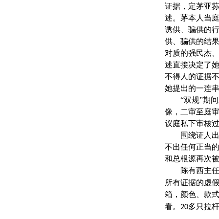
证据，定茅亚
述。茅本人当
诱供、骗供的
供、骗供的结
对质的强民杰
述直接决定了
不得人的证据
她提出的一连
“双规”期
像，二审至庭
议庭私下审核
围绕证人
不出任何正当
和总根源再次
陈有西主
所有证据的虚
箱，颜色、款
看。
多只拉
20