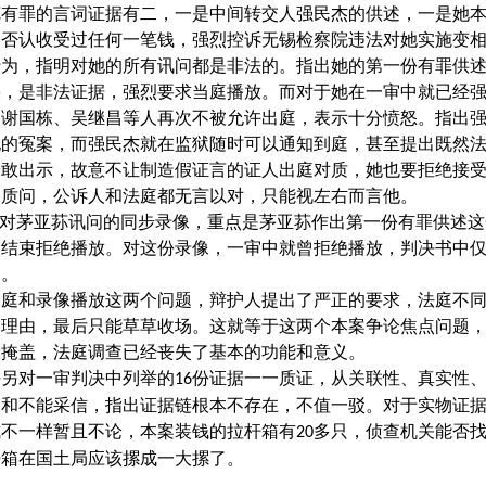
荪有罪的言词证据有二，一是中间转交人强民杰的供述，一是她
庭否认收受过任何一笔钱，强烈控诉无锡检察院违法对她实施变
行为，指明对她的所有讯问都是非法的。指出她的第一份有罪供
果，是非法证据，强烈要求当庭播放。而对于她在一审中就已经
、谢国栋、吴继昌等人再次不被允许出庭，表示十分愤怒。指出
她的冤案，而强民杰就在监狱随时可以通知到庭，甚至提出既然
不敢出示，故意不让制造假证言的证人出庭对质，她也要拒绝接
串质问，公诉人和法庭都无言以对，只能视左右而言他。
间对茅亚荪讯问的同步录像，重点是茅亚荪作出第一份有罪供述
审结束拒绝播放。对这份录像，一审中就曾拒绝播放，判决书中
过。
出庭和录像播放这两个问题，辩护人提出了严正的要求，法庭不
的理由，最后只能草草收场。这就等于这两个本案争论焦点问题
被掩盖，法庭调查已经丧失了基本的功能和意义。
任另对一审判决中列举的
份证据一一质证，从关联性、真实性
16
假和不能采信，指出证据链根本不存在，不值一驳。对于实物证
式不一样暂且不论，本案装钱的拉杆箱有
多只，侦查机关能否
20
杆箱在国土局应该摞成一大摞了。