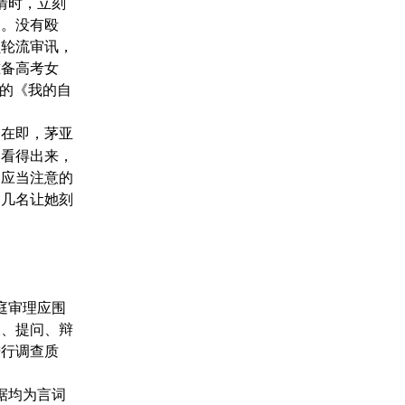
情时，立刻
过。没有殴
员轮流审讯，
准备高考女
她的《我的自
庭在即，茅亚
。看得出来，
中应当注意的
那几名让她刻
。
庭审理应围
查、提问、辩
进行调查质
据均为言词