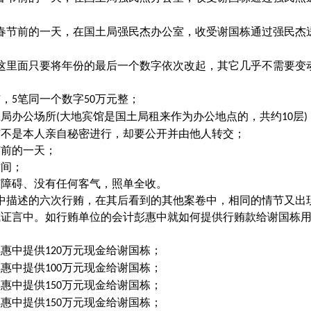
春节前的一天，在国土局强民杰办公室，收受谢国栋通过强民杰
这里面只要将年份的最后一个数字依次改起，其它几乎不需要变
贿，
笔同一个数字
万元整；
5
50
土局办公场所
大地宾馆是国土局租来作为办公地点的，共约
层
(
10
)
贿不是本人亲自秘密进行，却要公开并由他人转交；
节前的一天；
时间；
何障碍、没有任何客气，照单全收。
中描述的六次行贿，在其后看到的其他案卷中，相同的情节又出
或证言中。如行贿单位的会计彭惠中就如何提供行贿款给谢国栋
彭惠中提供
万元现金给谢国栋；
120
彭惠中提供
万元现金给谢国栋；
100
彭惠中提供
万元现金给谢国栋；
150
彭惠中提供
万元现金给谢国栋；
150