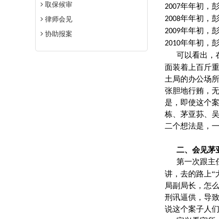
取保候审
年年初，
2007
年年初，
律师会见
2008
年年初，
2009
协助报案
年年初，
2010
可以看出，
面装着上百斤
土局的办公场
张胆地行贿，
是，即使这个
栋、茅亚荪、吴
二个想法是，
二、会见茅
第一次跟主
讲，去的路上“
局副局长，怎
刑讯逼供，导
说这个案子人