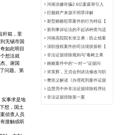
河南涉嫌诈骗2.6亿案庭审引入
巨额财产来源不明罪详解
新型贿赂犯罪案件的行为特征【
新刑事诉讼法的不起诉种类与适
拉杆箱，里
河南高院院长张立勇：防止错案
送到无锡市国
渎职侵权案件的司法现状探析【
离奇如此明目
非法证据排除规则与“毒树之果
一个想法就
民杰、谢国
贿赂案件中的“一对一”证据问
出了问题。第
宋英辉，王贞会刑诉法修改与职
樊崇义解读《办理死刑案件证据
边慧亮中外非法证据排除程序比
非法证据排除第一案
。实事求是地
私下想，国土
办案侦查人员
所有接触或听