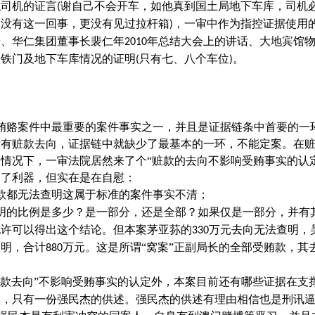
职司机的证言
谢自己不会开车，如他真到国土局地下车库，司机
(
本没有这一回事，更没有见过拉杆箱
，一审中作为指控证据使用
)
告、华仁集团董事长裴仁年
年总结大会上的讲话、大地宾馆
2010
装铁门及地下车库情况的证明
只有七、八个车位
。
(
)
贿赂案件中最重要的案件事实之一，并且是证据链条中首要的一
没有赃款去向，证据链中就缺少了最基本的一环，不能定案。在
情况下，一审法院居然来了个“赃款的去向不影响受贿事实的认
到了利器，但实在是在自慰：
款都无法查明这属于标准的案件事实不清；
明的比例是多少？是一部分，还是全部？如果仅是一部分，并有
也许可以得出这个结论。但本案茅亚荪的
万元去向无法查明，
330
查明，合计
万元。这是所谓“窝案”正副局长的全部受贿款，其
880
赃款去向”不影响受贿事实的认定外，本案目前还有哪些证据在支
很，只有一份强民杰的供述。强民杰的供述有理由相信也是刑讯