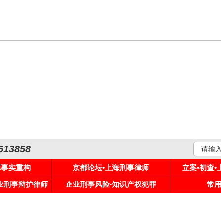
3858
罪事实重构
京都论坛•上海刑事律师
立案•初查
专业刑事辩护律师
企业刑事风险•知识产权犯罪
常