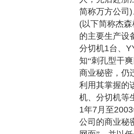
简称万方公司
)
(
以下简称杰森
的主要生产设
分切机
1
台、
Y
知“刺孔型干
商业秘密，仍
利用其掌握的
机、分切机等
1
年
7
月至
2003
公司的商业秘