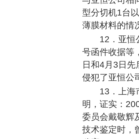
型分切机
1
台
薄膜材料的情
12
．亚恒
号函件收据等
日和
4
月
3
日先
侵犯了亚恒公
13
．上海
明，证实：
20
委员会戴敬辉
技术鉴定时，