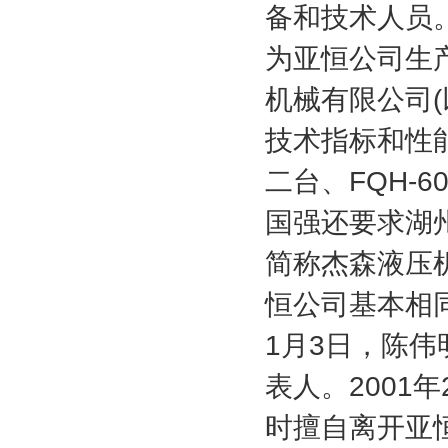
备和技术人员
为亚恒公司生
机械有限公司
(
技术指标和性
二台、
FQH-6
国强还要求湖
简称杰森液压
恒公司基本相
1
月
3
日，陈伟
表人。
2001
年
时擅自离开亚