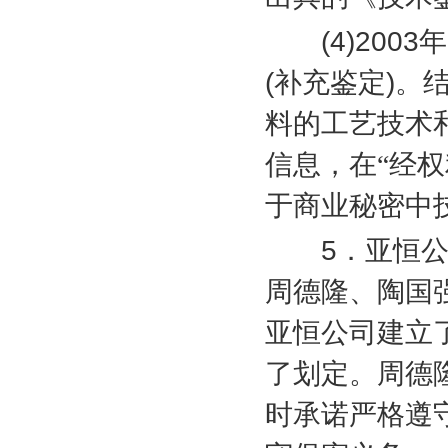
(4)2003
年
(
补充鉴定
)
。
料的工艺技术
信息，在“经
于商业秘密中
5
．亚恒
周德隆、陶国
亚恒公司建立
了划定。周德
时承诺严格遵