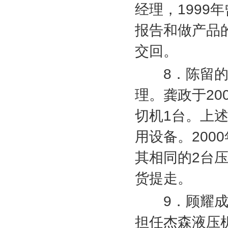
经理，
1999
年
报告和做产品
交回。
8
．陈留
理。龚政于
20
切机
1
台。上
用设备。
2000
其相同的
2
台
货提走。
9
．顾耀
担任杰森液压