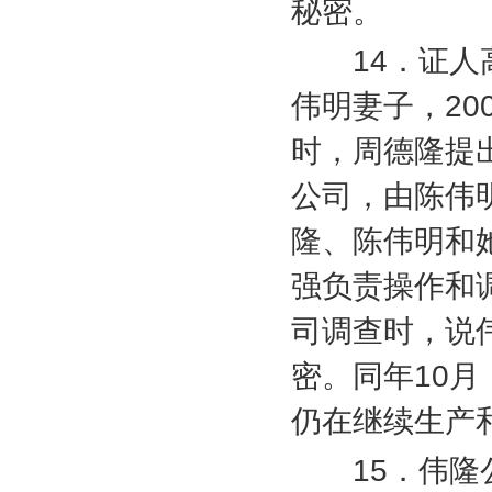
秘密。
14
．证人
伟明妻子，
20
时，周德隆提
公司，由陈伟
隆、陈伟明和
强负责操作和
司调查时，说
密。同年
10
月
仍在继续生产
15
．伟隆