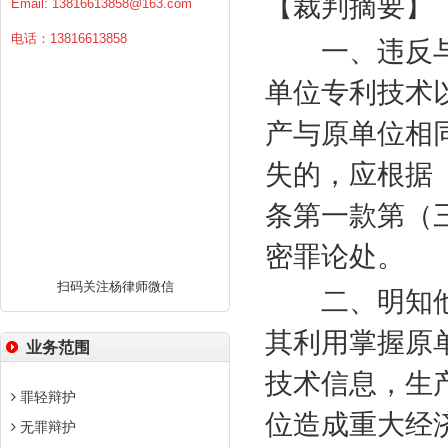
【裁判摘要】
Email:
13816613858@163.com
电话：13816613858
一、违反与
单位专利技术
产与原单位相
失的，应根据
条第一款第（
密罪论处。
扫码关注杨律师微信
二、明知他
其利用掌握原
业务范围
技术信息，生
罪轻辩护
位造成重大经
无罪辩护