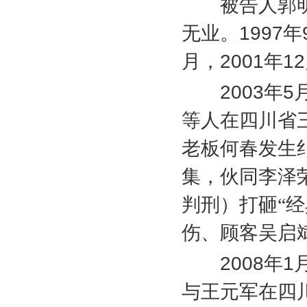
被告人郭明
无业。
1997
年
月，
2001
年
12
2003
年
5
等人在四川省
老板何春发生
集，伙同李泽
判刑）打砸“
伤、顾客吴启
2008
年
1
与王元军在四