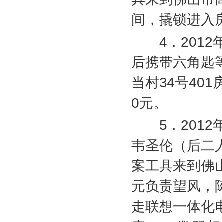
间，撬锁进入
4
．
2012
后携带六角匙
当村
34
号
401
0
元。
5
．
2012
韦圣伦（后二
案工具来到佛
元负责望风，
走联想一体化