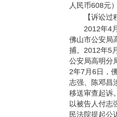
人民币
608
元
【诉讼过
2012
年
4
佛山市公安局
捕。
2012
年
5
公安局高明分
2
年
7
月
6
日，
志强、陈邓昌
移送审查起诉
以被告人付志
民法院提起公