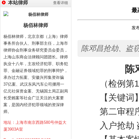
本站律师
查看详细
最
杨佰林律师
发布
杨佰林律师，北京京都（上海）律师
事务所合伙人、刑事部主任，上海市
陈邓昌抢劫、盗窃，
律师协会刑事业务研究委员会委员，
上海山东商会法律顾问团团长。律师
执业十八年，主攻经济犯罪、职务犯
陈
罪、金融证券领域犯罪的刑事辩护，
承办过力拓案、安徽兴邦集资诈骗
（检例第
37亿案、武汉东风汽车公司挪用一
亿元社保资金案、无锡国土局正副局
【关键词
长受贿案等社会广泛关注的大案要
案，是国内经济犯罪领域的资深律
第二审程序
师。
地址：上海市南京西路580号仲益大
入户抢劫 盗
厦3903A室