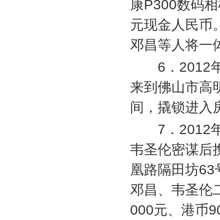
康
P300
数码相
元现金人民币
邓昌等人将一
6
．
2012
来到佛山市高
间，撬锁进入
7
．
2012
韦圣伦密谋后
凰路隔田坊
63
邓昌、韦圣伦
000
元、港币
9