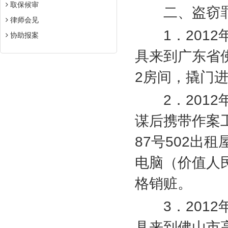
取保候审
二、盗窃
律师会见
1
．
2012
协助报案
具来到广东省
2
房间，撬门
2
．
2012
谋后携带作案
87
号
502
出租
电脑（价值人
格销赃。
3
．
2012
具来到佛山市