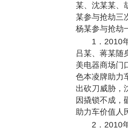
某、沈某某、
某参与抢劫三
杨某参与抢劫
1
．
2010
吕某、蒋某随
美电器商场门
色本凌牌助力
出砍刀威胁，
因撬锁不成，
助力车价值人
2
．
2010