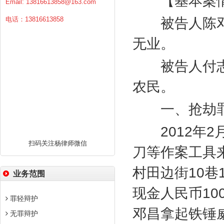
【基本案
Email:
13816613858@163.com
电话：13816613858
被告人陈邓
无业。
被告人付志
农民。
一、抢劫
2012
年
2
扫码关注杨律师微信
刀等作案工具
村田边街
10
巷
业务范围
现金人民币
10
罪轻辩护
邓昌拿起铁锤
无罪辩护