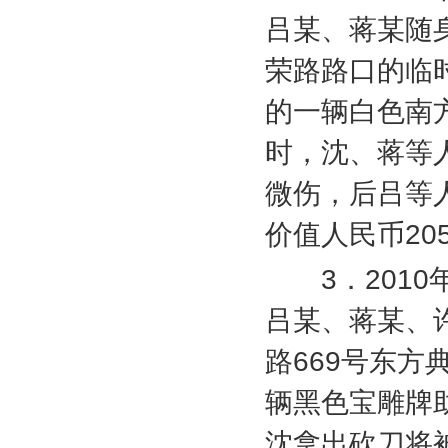
吕某、蒋某随
荣路路口的临
的一辆白色南
时，沈、蒋等
微伤，后吕等
价值人民币
20
3
．
2010
吕某、蒋某、
路
669
号东方
辆黑色宝雕牌
沈拿出砍刀将