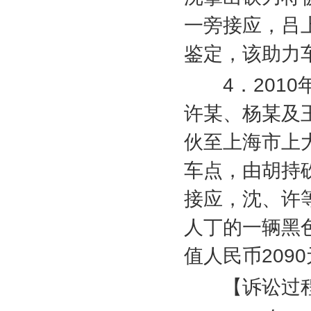
一旁接应，吕
鉴定，该助力
4
．
2010
许某、杨某及
伙至上海市上
车点，由胡持
接应，沈、许
人丁的一辆黑
值人民币
2090
【诉讼过