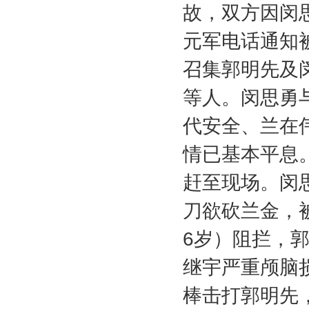
故，双方因闵
元军电话通知
召集郭明先及
等人。闵思勇
代安全、兰在
情已基本平息
赶至现场。闵
刀欲砍兰金，
6
岁）阻拦，
继宇严重颅脑
棒击打郭明先