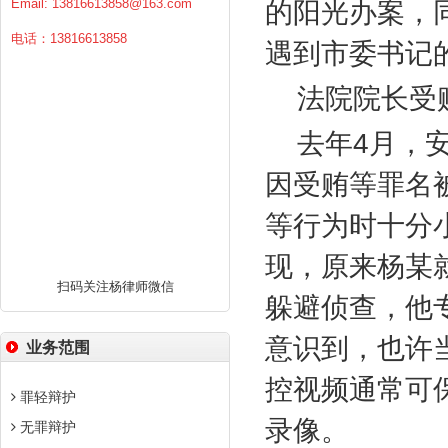
Email:
13816613858@163.com
的阳光办案，
电话：13816613858
遇到市委书记
法院院长受
去年
4
月，
因受贿等罪名
等行为时十分
现，原来杨某
扫码关注杨律师微信
躲避侦查，他
意识到，也许
业务范围
控视频通常可
罪轻辩护
录像。
无罪辩护