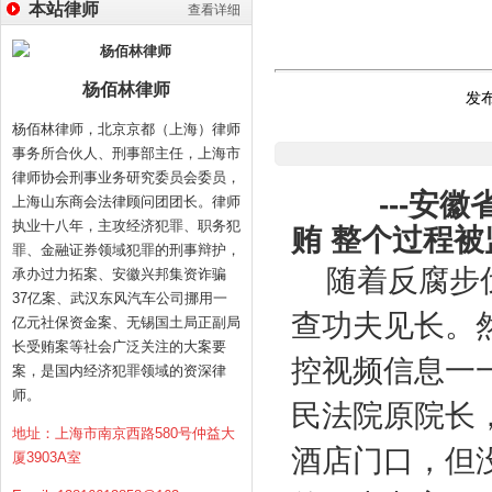
本站律师
查看详细
杨佰林律师
发布
杨佰林律师，北京京都（上海）律师
事务所合伙人、刑事部主任，上海市
律师协会刑事业务研究委员会委员，
---
安徽
上海山东商会法律顾问团团长。律师
执业十八年，主攻经济犯罪、职务犯
贿 整个过程
罪、金融证券领域犯罪的刑事辩护，
随着反腐步
承办过力拓案、安徽兴邦集资诈骗
37亿案、武汉东风汽车公司挪用一
查功夫见长。
亿元社保资金案、无锡国土局正副局
长受贿案等社会广泛关注的大案要
控视频信息一
案，是国内经济犯罪领域的资深律
师。
民法院原院长
地址：上海市南京西路580号仲益大
酒店门口，但
厦3903A室