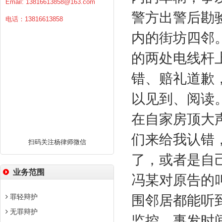
Email:
13816613858@163.com
警方出警后勘
电话：13816613858
内的街坊四邻
的两处电线杆
错、赔礼道歉
以见到、阅读
在自家房顶大
们来给我认错
扫码关注杨律师微信
了，或者是自
业务范围
冯某对原告的
罪轻辩护
围邻居都能听
无罪辩护
监控，事发时