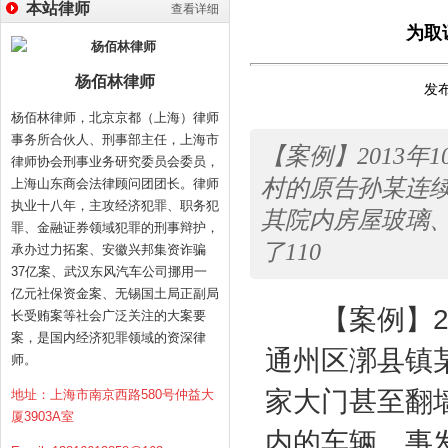
本站律师
查看详细
为取
杨佰林律师
发布
杨佰林律师，北京京都（上海）律师
事务所合伙人、刑事部主任，上海市
【案例】2013
律师协会刑事业务研究委员会委员，
村的原告孙某连
上海山东商会法律顾问团团长。律师
执业十八年，主攻经济犯罪、职务犯
其院内房屋玻璃
罪、金融证券领域犯罪的刑事辩护，
了110
承办过力拓案、安徽兴邦集资诈骗
37亿案、武汉东风汽车公司挪用一
亿元社保资金案、无锡国土局正副局
【案例】
长受贿案等社会广泛关注的大案要
案，是国内经济犯罪领域的资深律
通州区漷县镇
师。
家大门甚至翻
地址：上海市南京西路580号仲益大
厦3903A室
内的车辆，事