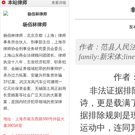
本站律师
查看详细
杨佰林律师
发布
杨佰林律师，北京京都（上海）律师
事务所合伙人、刑事部主任，上海市
作者：范县人民法院季兴猛<
律师协会刑事业务研究委员会委员，
family:新宋体;line-
上海山东商会法律顾问团团长。律师
执业十八年，主攻经济犯罪、职务犯
罪、金融证券领域犯罪的刑事辩护，
作者
承办过力拓案、安徽兴邦集资诈骗
37亿案、武汉东风汽车公司挪用一
非法证据排
亿元社保资金案、无锡国土局正副局
长受贿案等社会广泛关注的大案要
诗，更是载满
案，是国内经济犯罪领域的资深律
师。
据排除规则是
地址：上海市南京西路580号仲益大
运动中，连同
厦3903A室