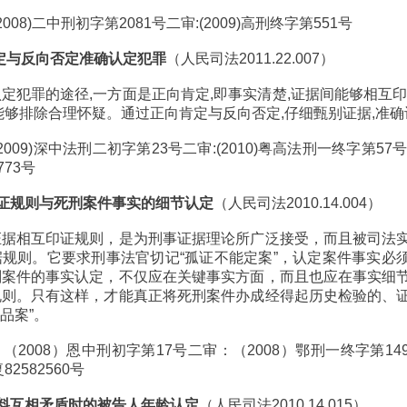
008)二中刑初字第2081号二审:(2009)高刑终字第551号
肯定与反向否定准确认定犯罪
（人民司法2011.22.007）
定犯罪的途径,一方面是正向肯定,即事实清楚,证据间能够相互印
能够排除合理怀疑。通过正向肯定与反向否定,仔细甄别证据,准
2009)深中法刑二初字第23号二审:(2010)粤高法刑一终字第57号复
773号
互印证规则与死刑案件事实的细节认定
（人民司法2010.14.004）
证据相互印证规则，是为刑事证据理论所广泛接受，而且被司法
规则。它要求刑事法官切记“孤证不能定案”，认定案件事实必
刑案件的事实认定，不仅应在关键事实方面，而且也应在事实细
规则。只有这样，才能真正将死刑案件办成经得起历史检验的、
精品案”。
（2008）恩中刑初字第17号二审：（2008）鄂刑一终字第14
82582560号
据材料互相矛盾时的被告人年龄认定
（人民司法2010.14.015）