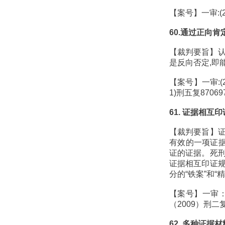
【案号】一审:(2
60.通过正向
【裁判要旨】认
是反向否定,即
【案号】一审:(
1)刑五复87069
61. 证据相
【裁判要旨】
有效的一项证据
证的证据。死
证据相互印证
分的“铁案”和“
【案号】一审：
（2009）刑二复
62. 多种证