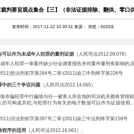
查裁判要旨观点集合【三】（非法证据排除、翻供、零口
发布时间：2017-11-22 10:39:41 来源： 浏览：
5020
次
报告可以作为未成年人犯罪的量刑证据
（人民司法2012.08.078）
成年人犯罪一审案件缺少社会调查报告并对案件量刑有影响的,
011)垫法刑初字第284号二审:(2011)渝三中刑终字第226号
犯罪中的三个争议问题
（人民司法2012.14.065）
络诈骗犯罪中行骗地与任一被害人所在地的司法机关都有管辖权
,仍可构成共犯;与犯罪行为有关的电子数据可以作为证据使用
011)涪法刑初字第397号二审:(2011)渝三中法刑终字第159号
排除程序的适用
（人民司法2012.18.061）、