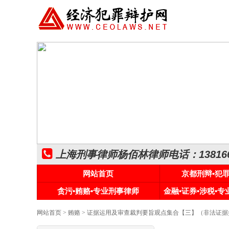
上海刑事律师杨佰林律师电话：1381661
网站首页
京都刑辩•犯
贪污•贿赂•专业刑事律师
金融•证券•涉税•
网站首页
>
贿赂
> 证据运用及审查裁判要旨观点集合【三】（非法证