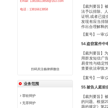
Email:
13816613858@163.com
【裁判要旨】
电话：13816613858
法予以排除。人
证明,或者已提
发现有应当排除
作出合理解释的
【案号】一审:(2
54.盗窃案件
【裁判要旨】为
用群发短信广告
易变性与稳定性
查要依法审慎;
扫码关注杨律师微信
【案号】一审:(
业务范围
55.被告人庭
罪轻辩护
【裁判要旨】
的问题。根据2
无罪辩护
题的规定》第2