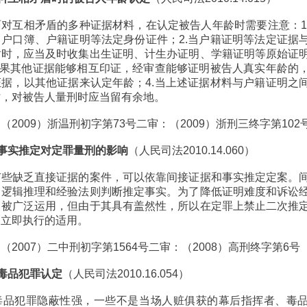
对互相矛盾的多种证据材料，在认定被告人年龄时需要注意：1
户口簿、户籍证明等法定身份证件；2.当户籍证明等法定证据
盾时，应当及时收集出生证明、计生办证明、学籍证明等原始证
如果其他证据能够相互印证，经审查能够证明被告人真实年龄的
据，以其他证据来认定年龄；4.当上述证据材料与户籍证明之
时，对被告人量刑时应当留有余地。
2009）浙温刑初字第73号二审：（2009）浙刑三终字第102
据与事实推定对定罪量刑的影响
（人民司法2010.14.060）
有些缺乏直接证据的案件，可以依靠间接证据和事实推定定案。
，逻辑推理和经验法则判断推定事实。为了降低证明难度和诉讼
中被广泛运用，但由于其具有盖然性，所以在定罪上禁止二次推
刑立即执行的适用。
2007）二中刑初字第1564号二审：（2008）高刑终字第6号
的毒品犯罪认定
（人民司法2010.16.054）
毒品犯罪隐蔽性强，一些不是当场人赃俱获的幕后指挥者、毒