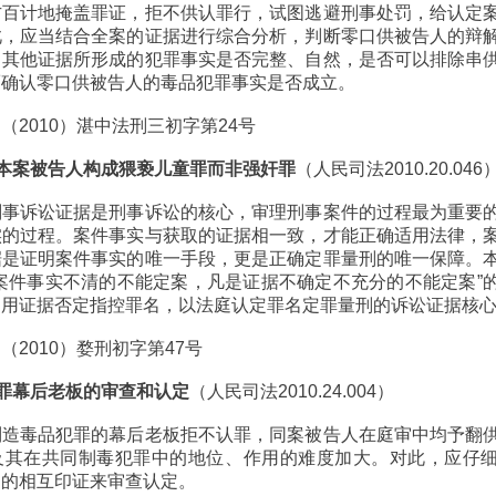
方百计地掩盖罪证，拒不供认罪行，试图逃避刑事处罚，给认定
此，应当结合全案的证据进行综合分析，判断零口供被告人的辩
，其他证据所形成的犯罪事实是否完整、自然，是否可以排除串
而确认零口供被告人的毒品犯罪事实是否成立。
（2010）湛中法刑三初字第24号
明：本案被告人构成猥亵儿童罪而非强奸罪
（人民司法2010.20.046
刑事诉讼证据是刑事诉讼的核心，审理刑事案件的过程最为重要
实的过程。案件事实与获取的证据相一致，才能正确适用法律，
据是证明案件事实的唯一手段，更是正确定罪量刑的唯一保障。
案件事实不清的不能定案，凡是证据不确定不充分的不能定案”
运用证据否定指控罪名，以法庭认定罪名定罪量刑的诉讼证据核
（2010）婺刑初字第47号
品犯罪幕后老板的审查和认定
（人民司法2010.24.004）
制造毒品犯罪的幕后老板拒不认罪，同案被告人在庭审中均予翻
及其在共同制毒犯罪中的地位、作用的难度加大。对此，应仔
间的相互印证来审查认定。