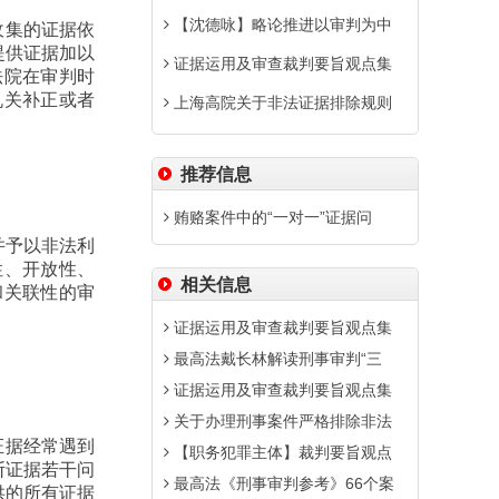
【沈德咏】略论推进以审判为中
收集的证据依
提供证据加以
证据运用及审查裁判要旨观点集
法院在审判时
机关补正或者
上海高院关于非法证据排除规则
推荐信息
贿赂案件中的“一对一”证据问
并予以非法利
性、开放性、
相关信息
和关联性的审
证据运用及审查裁判要旨观点集
最高法戴长林解读刑事审判“三
证据运用及审查裁判要旨观点集
关于办理刑事案件严格排除非法
证据经常遇到
【职务犯罪主体】裁判要旨观点
断证据若干问
最高法《刑事审判参考》66个案
供的所有证据