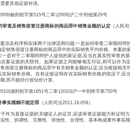
力需要其他证据补强。
009)杨刑初字第515号二审:(2009)沪二中刑他第29号
据的审查及销售假冒注册商标的商品罪中销售金额的认定
（人民司法2
案涉及程序和实体两个法律适用问题:一是如何审查二审期间辩
确定销售假冒注册商标的商品罪中的实际销售平均价格。本案的
:一是对于二审期间辩护人提供的新证据,应当在真实性审查的基
他在案证据的关联性。如果证据之间能够相互印证,则可以作为
售假冒注册商标的商品罪中有关销售金额的认定,应当根据相关
无实际销售价格。在有证据证明存在实际销售价格的情况下,应
额,而不能径行按估价计算。
010)浦刑初字第1651号二审:(2010)沪一中刑终字第750号
要件事实模糊不能定罪
（人民司法2011.16.059）
于作为直接证据的关键证人的证言,应该审查证据能力和证明力
实性、协调性、完整性、排他性、合理性。基本构成要件事实模