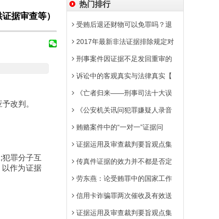
热门排行
供证据审查等）
受贿后退还财物可以免罪吗？退
2017年最新非法证据排除规定对
刑事案件因证据不足发回重审的
诉讼中的客观真实与法律真实【
《亡者归来——刑事司法十大误
应予改判。
《公安机关讯问犯罪嫌疑人录音
贿赂案件中的“一对一”证据问
证据运用及审查裁判要旨观点集
;犯罪分子互
传真件证据的效力并不都是否定
。以作为证据
劳东燕：论受贿罪中的国家工作
信用卡诈骗罪两次催收及有效送
证据运用及审查裁判要旨观点集