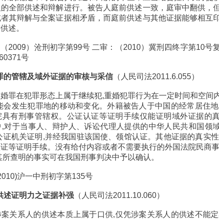
人的全部供述和辩解进行。被告人庭前供述一致，庭审中翻供，
或者其辩解与全案证据相矛盾，而庭前供述与其他证据能够相互
前供述。
2009）沧刑初字第99号 二审：（2010）冀刑四终字第10号
60371号
犯罪的管辖及域外证据的审核与采信
（人民司法2011.6.055）
婚罪在犯罪形态上属于继续犯,重婚犯罪行为在一定时间和空间
能会发生犯罪地的移动和变化。外籍被告人于中国的经常居住地
院具有刑事管辖权。公证认证等证明手续仅能证明域外证据的
中,对于当事人、辩护人、诉讼代理人提供的中华人民共和国领
公证机关证明,并经我国驻该国使、领馆认证。其他证据的真实性
证等证明手续。没有给付内容或者不需要执行的外国法院民商事
其所查明的事实可在我国刑事判决中予以确认。
2010)沪一中刑初字第135号
人供述证明力之证据补强
（人民司法2011.10.060）
案关系人的供述本质上属于口供,仅凭涉案关系人的供述不能定