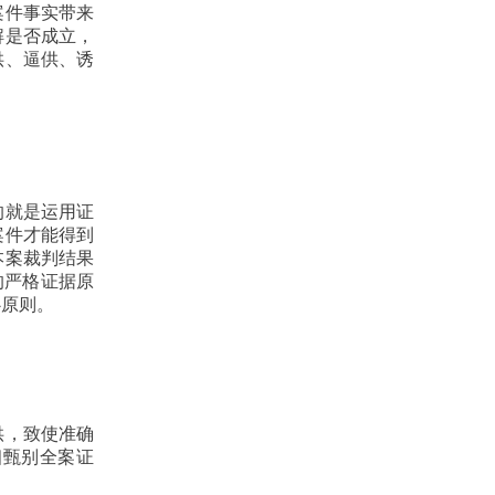
案件事实带来
解是否成立，
供、逼供、诱
）
的就是运用证
案件才能得到
本案裁判结果
的严格证据原
心原则。
供，致使准确
细甄别全案证