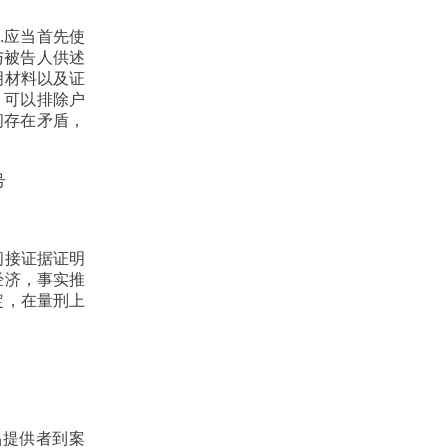
.应当首先使
与被告人供述
明材料以及证
，可以排除户
间存在矛盾，
号
间接证据证明
经济，事实推
定，在量刑上
品提供者到案