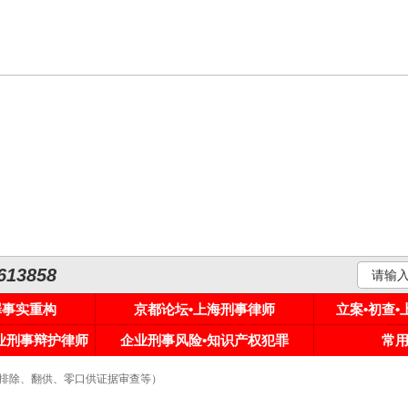
3858
罪事实重构
京都论坛•上海刑事律师
立案•初查
专业刑事辩护律师
企业刑事风险•知识产权犯罪
常
据排除、翻供、零口供证据审查等）