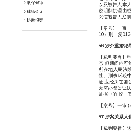
取保候审
以及被告人本
说明翻供理由
律师会见
采信被告人庭
协助报案
【案号】一审：（
10）刑二复013
56.涉外重婚
【裁判要旨】重
态,但期间内可
所在地人民法
性。刑事诉讼
证,应经所在国
无需办理公证认
证据中的书证,
【案号】一审:(
57.涉案关系
【裁判要旨】涉