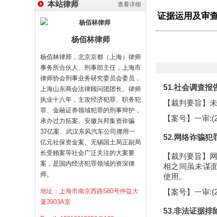
本站律师
查看详细
证据运用及审
杨佰林律师
杨佰林律师，北京京都（上海）律师
事务所合伙人、刑事部主任，上海市
律师协会刑事业务研究委员会委员，
51.社会调查
上海山东商会法律顾问团团长。律师
执业十八年，主攻经济犯罪、职务犯
【裁判要旨】未
罪、金融证券领域犯罪的刑事辩护，
【案号】一审:(2
承办过力拓案、安徽兴邦集资诈骗
37亿案、武汉东风汽车公司挪用一
52.网络诈骗
亿元社保资金案、无锡国土局正副局
长受贿案等社会广泛关注的大案要
【裁判要旨】网
案，是国内经济犯罪领域的资深律
相之间虽未谋面
师。
使用。
地址：上海市南京西路580号仲益大
【案号】一审:(2
厦3903A室
53.非法证据