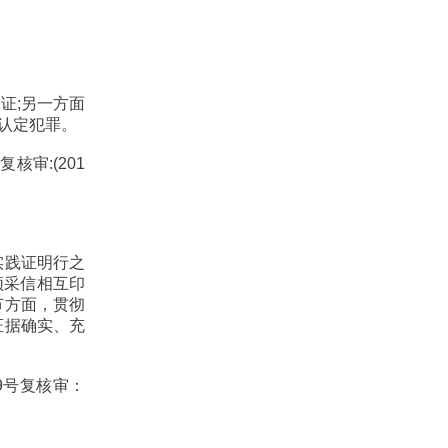
证;另一方面
确认定犯罪。
核审:(201
实践证明行之
须采信相互印
节方面，贯彻
证据确实、充
9号复核审：