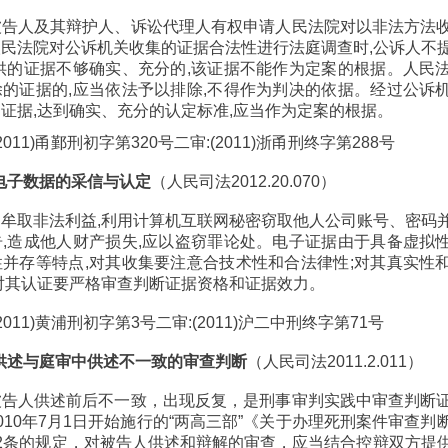
被告人及其辩护人、诉讼代理人有权申请人民法院对以非法方法
民法院对公诉机关收集的证据合法性进行法庭调查时,公诉人不
供的证据不够确实、充分的,该证据不能作为定案的根据。人民
的证据的,应当依法予以排除,不得作为判决的依据。经过公诉
证据,达到确实、充分的认定标准,应当作为定案的根据。
011)甬鄞刑初字第320号二审:(2011)浙甬刑终字第288号
中电子数据的采信与认定
（人民司法2012.20.070）
牟取非法利益,利用计算机互联网秘密窃取他人公司账号、密码
,造成他人财产损失,应以盗窃罪论处。电子证据由于具备虚拟
并存等特点,对其收集要注意合技术性和合法律性;对其真实性
对其认证要严格审查判断证据资格和证据效力。
2011)黄浦刑初字第3号二审:(2011)沪二中刑终字第71号
前供述与庭审中供述不一致的审查判断
（人民司法2011.2.011）
被告人供述前后不一致，出现反复，是刑事审判实践中审查判断
010年7月1日开始施行的“两高三部”《关于办理死刑案件审查判
2条的规定，对被告人供述和辩解的审查，应当结合控辩双方提