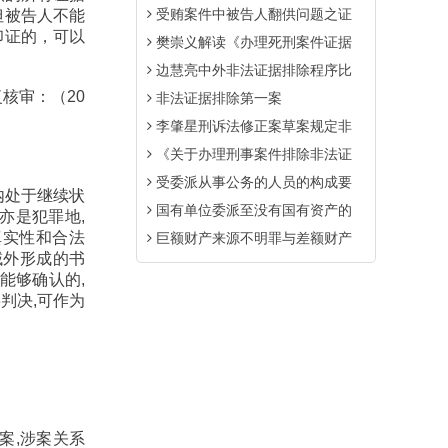
受贿案件中被告人翻供问题之证
但被告人不能
印证的，可以
樊崇义解读《办理死刑案件证据
边慧亮中外非法证据排除程序比
复核审：（20
非法证据排除第一案
李肇星刑诉法修正案草案规定非
《关于办理刑事案件排除非法证
受委派从事公务的人员的构成要
内处于继续状
国有单位委派至没有国有资产的
亦是犯罪地,
真实性和合法
巨额财产来源不明罪与差额财产
域外形成的书
能够确认的,
判决,可作为
案,涉案关系