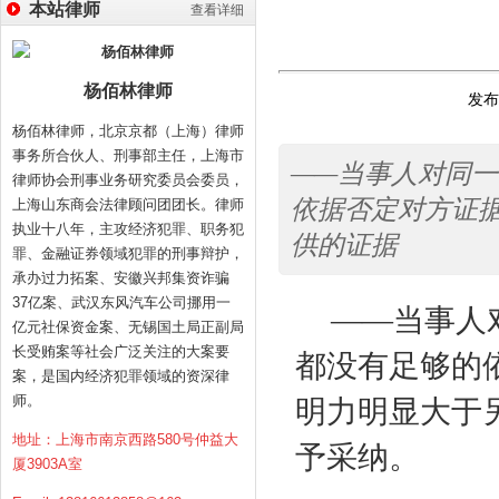
本站律师
查看详细
杨佰林律师
发布时
杨佰林律师，北京京都（上海）律师
事务所合伙人、刑事部主任，上海市
——当事人对同
律师协会刑事业务研究委员会委员，
依据否定对方证
上海山东商会法律顾问团团长。律师
执业十八年，主攻经济犯罪、职务犯
供的证据
罪、金融证券领域犯罪的刑事辩护，
承办过力拓案、安徽兴邦集资诈骗
37亿案、武汉东风汽车公司挪用一
——当事人
亿元社保资金案、无锡国土局正副局
长受贿案等社会广泛关注的大案要
都没有足够的
案，是国内经济犯罪领域的资深律
师。
明力明显大于
地址：上海市南京西路580号仲益大
予采纳。
厦3903A室