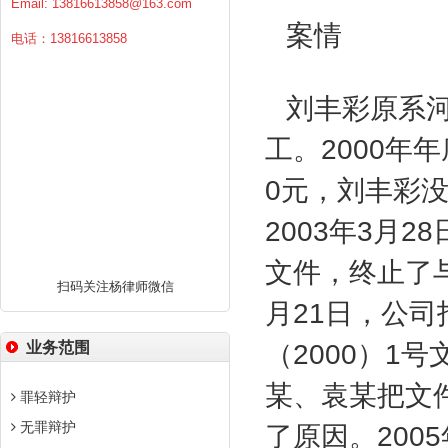
Email:
13816613858@163.com
案情
电话：13816613858
刘丰彩原系河
工。
2000
年年
0
元，刘丰彩
2003
年
3
月
28
文件，终止了
扫码关注杨律师微信
月
21
日，公司
业务范围
（
2000
）
1
号
某、袁某把文
罪轻辩护
无罪辩护
了原因。
2005