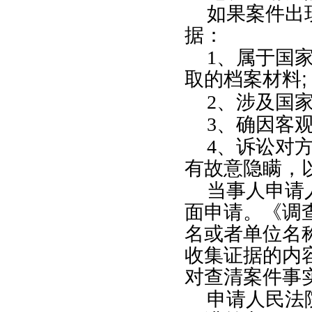
如果案件出
据：
1
、属于国
取的档案材料
;
2
、涉及国
3
、确因客
4
、诉讼对
有故意隐瞒，
当事人申请
面申请。《调
名或者单位名
收集证据的内
对查清案件事
申请人民法