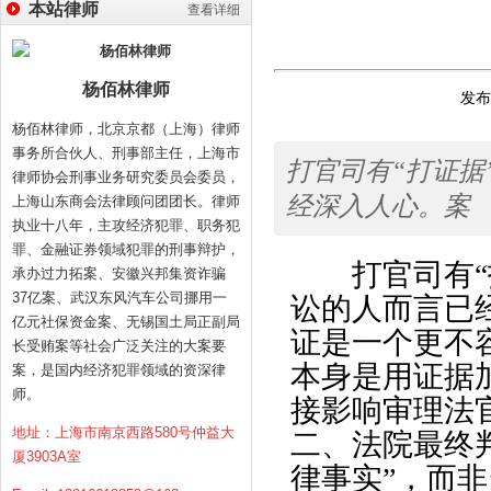
本站律师
查看详细
杨佰林律师
发布时
杨佰林律师，北京京都（上海）律师
事务所合伙人、刑事部主任，上海市
打官司有“打证据
律师协会刑事业务研究委员会委员，
经深入人心。案
上海山东商会法律顾问团团长。律师
执业十八年，主攻经济犯罪、职务犯
罪、金融证券领域犯罪的刑事辩护，
打官司有“打
承办过力拓案、安徽兴邦集资诈骗
37亿案、武汉东风汽车公司挪用一
讼的人而言已
亿元社保资金案、无锡国土局正副局
证是一个更不
长受贿案等社会广泛关注的大案要
本身是用证据
案，是国内经济犯罪领域的资深律
师。
接影响审理法
地址：上海市南京西路580号仲益大
二、法院最终
厦3903A室
律事实”，而非