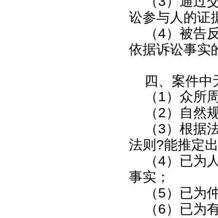
（
3
）通过
讼参与人的证
（
4
）被告
依据诉讼事实
四、案件中
（
1
）众所
（
2
）自然
（
3
）根据
法则
?
能推定
（
4
）已为
事实；
（
5
）已为
（
6
）已为