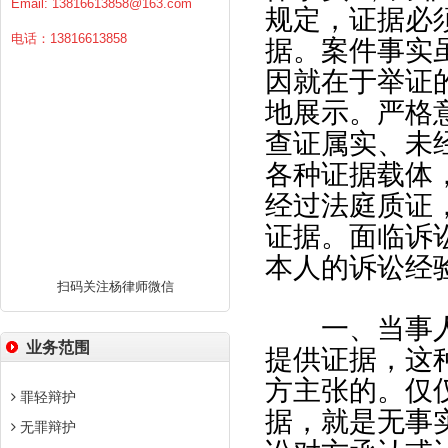
Email:
13816613858@163.com
规定，证据必
电话：13816613858
据。案件事实
因就在于举证
地展示。严格
查证属实、未
各种证据载体
经过法庭质证
证据。面临诉
本人的诉讼经
扫码关注杨律师微信
一、当事人
业务范围
提供证据，这
方主张的。仅
罪轻辩护
据，就是无事
无罪辩护