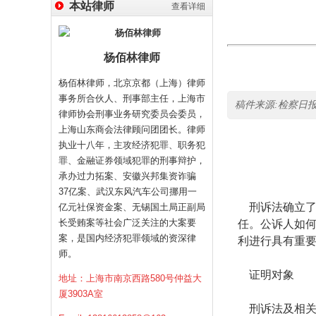
本站律师
查看详细
杨佰林律师
杨佰林律师，北京京都（上海）律师
事务所合伙人、刑事部主任，上海市
稿件来源:检察日报<?xml:n
律师协会刑事业务研究委员会委员，
上海山东商会法律顾问团团长。律师
执业十八年，主攻经济犯罪、职务犯
稿件
罪、金融证券领域犯罪的刑事辩护，
承办过力拓案、安徽兴邦集资诈骗
37亿案、武汉东风汽车公司挪用一
刑诉法确立
亿元社保资金案、无锡国土局正副局
长受贿案等社会广泛关注的大案要
任。公诉人如
案，是国内经济犯罪领域的资深律
利进行具有重
师。
证明对象
地址：上海市南京西路580号仲益大
厦3903A室
刑诉法及相