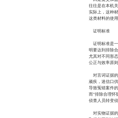
往往是在本机
实际上，这种
这类材料的使
证明标准
证明标准是
明要达到排除
尤其对不同形
公正与效率原
对言词证据
顽疾，迷信口
导致冤错案件
而“排除合理怀
侦查人员转变
对实物证据的