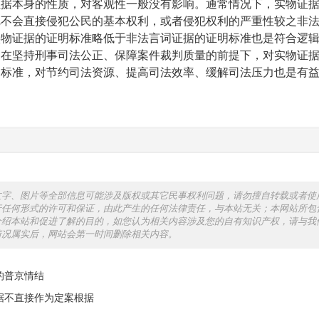
证据本身的性质，对客观性一般没有影响。通常情况下，实物证
疵不会直接侵犯公民的基本权利，或者侵犯权利的严重性较之非
实物证据的证明标准略低于非法言词证据的证明标准也是符合逻
，在坚持刑事司法公正、保障案件裁判质量的前提下，对实物证
明标准，对节约司法资源、提高司法效率、缓解司法压力也是有
文字、图片等全部信息可能涉及版权或其它民事权利问题，请勿擅自转载或者使
行任何形式的许可和保证，由此产生的任何法律责任，与本站无关；本网站所包
介绍本站和促进了解的目的，如您认为相关内容涉及您的自有知识产权，请与我
情况属实后，网站会第一时间删除相关内容。
的普京情结
据不直接作为定案根据