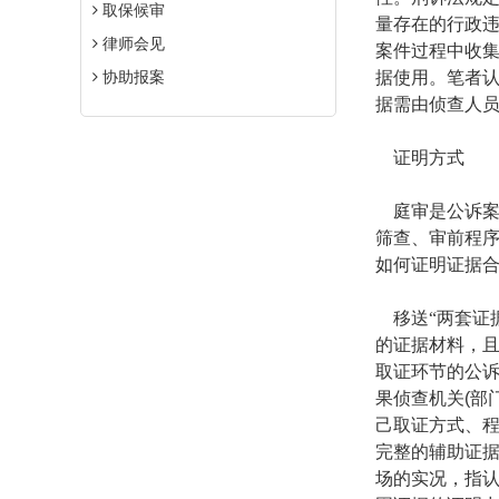
取保候审
量存在的行政
律师会见
案件过程中收
协助报案
据使用。笔者
据需由侦查人
证明方式
庭审是公诉
筛查、审前程
如何证明证据
移送“两套证
的证据材料，
取证环节的公
果侦查机关
(
部
己取证方式、程
完整的辅助证
场的实况，指