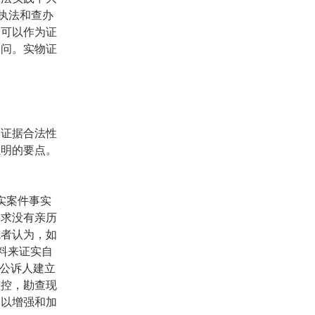
执法和查办
中可以作为证
询问。实物证
中证据合法性
证明的要点。
实案件事实
要求没有亲历
笔者认为，如
料来证实自
于公诉人建立
监控，勘查现
足以增强和加