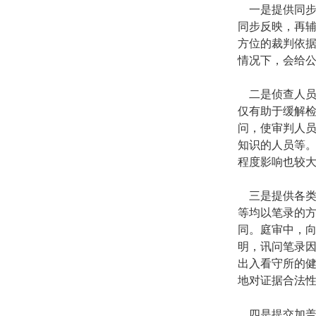
一是提供同
同步反映，再
方位的裁判依
情况下，会给
二是侦查人
仅有助于缓解
问，使审判人
知识的人员等
程度影响也较
三是提供各
等均以笔录的
同。庭审中，
明，讯问笔录
出入看守所的
地对证据合法
四是提交加