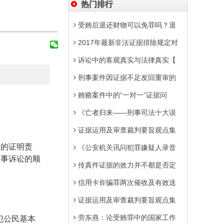
热门排行
受贿后退还财物可以免罪吗？退
2017年最新非法证据排除规定对
诉讼中的客观真实与法律真实【
刑事案件因证据不足发回重审的
贿赂案件中的“一对一”证据问
《亡者归来——刑事司法十大误
证据运用及审查裁判要旨观点集
性的证明责
《公安机关讯问犯罪嫌疑人录音
刑事诉讼的顺
传真件证据的效力并不都是否定
信用卡诈骗罪两次催收及有效送
证据运用及审查裁判要旨观点集
劳东燕：论受贿罪中的国家工作
犯公民基本