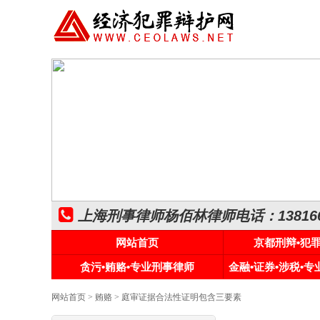
上海刑事律师杨佰林律师电话：1381661
网站首页
京都刑辩•犯
贪污•贿赂•专业刑事律师
金融•证券•涉税•
网站首页
>
贿赂
> 庭审证据合法性证明包含三要素