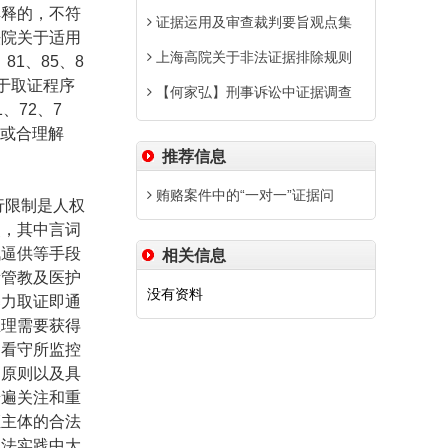
解释的，不符
证据运用及审查裁判要旨观点集
法院关于适用
上海高院关于非法证据排除规则
、
81
、
85
、
8
于取证程序
【何家弘】刑事诉讼中证据调查
1
、
72
、
7
或合理解
推荐信息
贿赂案件中的“一对一”证据问
行限制是人权
点，其中言词
讯逼供等手段
相关信息
所管教及医护
没有资料
暴力取证即通
生理需要获得
、看守所监控
的原则以及具
普遍关注和重
证主体的合法
司法实践中大