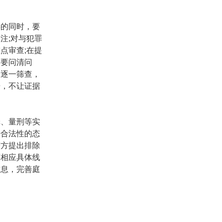
链的同时，要
关注
;
对与犯罪
重点审查
;
在提
，要问清问
据逐一筛查，
据，不让证据
罪、量刑等实
据合法性的态
辩方提出排除
等相应具体线
信息，完善庭