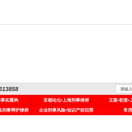
3858
罪事实重构
京都论坛•上海刑事律师
立案•初查
专业刑事辩护律师
企业刑事风险•知识产权犯罪
常