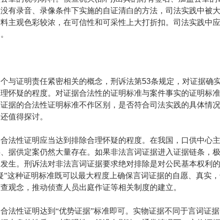
关没有录音、录像条件下实施的自证清白的方法，司法实践中被
材料主观色彩较浓，在可信性和可采性上大打折扣。司法实践中
用。
一个与证明责任紧密相关的概念，刑诉法第
53
条规定，对证据确
合理怀疑的程度。对证据合法性的证明标准与案件事实的证明标
态证据的合法性证明标准不作区别，是否符合司法实践的具体情
则还值得探讨。
的合法性证明应当达到排除合理怀疑的程度。在我国，口供中心
供、据供定案仍然大量存在。如果非法言词证据进入证据链条，
的发生。刑诉法对非法言词证据要求绝对排除是对公民基本权利
疑”这种证明标准既可以最大程度上确保言词证据的自愿、真实
侦查观念，推动侦查人员出庭作证等相关制度的建立。
合法性证明达到“优势证据”标准即可。实物证据不同于言词证