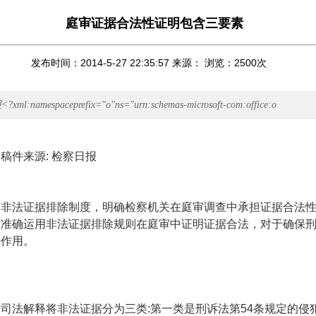
庭审证据合法性证明包含三要素
发布时间：2014-5-27 22:35:57 来源： 浏览：
2500
次
amespaceprefix="o"ns="urn:schemas-microsoft-com:office:o
来源
:
检察日报
了非法证据排除制度，明确检察机关在庭审调查中承担证据合法
何准确运用非法证据排除规则在庭审中证明证据合法，对于确保
要作用。
关司法解释将非法证据分为三类
:
第一类是刑诉法第
54
条规定的侵