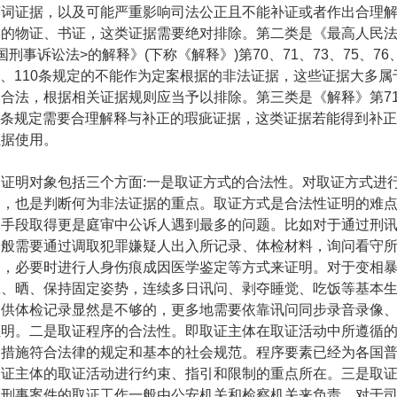
言词证据，以及可能严重影响司法公正且不能补证或者作出合理
集的物证、书证，这类证据需要绝对排除。第二类是《最高人民
国刑事诉讼法
>
的解释》
(
下称《解释》
)
第
70
、
71
、
73
、
75
、
76
、
110
条规定的不能作为定案根据的非法证据，这些证据大多属
不合法，根据相关证据规则应当予以排除。第三类是《解释》第
7
条规定需要合理解释与补正的瑕疵证据，这类证据若能得到补正
证据使用。
的证明对象包括三个方面
:
一是取证方式的合法性。对取证方式进
题，也是判断何为非法证据的重点。取证方式是合法性证明的难
力手段取得更是庭审中公诉人遇到最多的问题。比如对于通过刑
一般需要通过调取犯罪嫌疑人出入所记录、体检材料，询问看守
因，必要时进行人身伤痕成因医学鉴定等方式来证明。对于变相
饿、晒、保持固定姿势，连续多日讯问、剥夺睡觉、吃饭等基本
提供体检记录显然是不够的，更多地需要依靠讯问同步录音录像
证明。二是取证程序的合法性。即取证主体在取证活动中所遵循
、措施符合法律的规定和基本的社会规范。程序要素已经为各国
取证主体的取证活动进行约束、指引和限制的重点所在。三是取
定刑事案件的取证工作一般由公安机关和检察机关来负责。对于