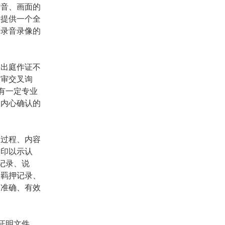
声音、画面的
者提供一个全
步录音录像的
们出庭作证不
庭审交叉询
有一定专业
官内心确认的
、过程、内容
指印以示认
记录、说
如羁押记录、
官准确、有效
证明文件，