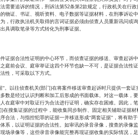
违法需要追诉的情况，刑诉法第
52
条第
2
款规定，行政机关在行政
集的物证、书证、视听资料、电子数据等证据材料，在刑事诉讼
认为，行政执法机关取得的言词证据必须由侦查人员重新讯问或
员出具调取笔录等方式转化为刑事证据。
案件证据合法性证明的中心环节，而侦查证据的移送、审查起诉
序之庭前会议、庭审举证这四个环节也缺一不可，是证据合法性
合法性，可采取以下方式。
据”。以往侦查机关
(
部门
)
在将案件移送审查起诉时只提供一套证
且多数是经过认识判断和加工后形成的书面载体。对这一载体，
诉人在庭审中对取证行为合法进行证明，确实存在困难。因此，
门
)
在搜集证据的过程中，能收集同步制作、固定相关辅助证据材
序合法，与指控犯罪的证据一并移送形成“两套证据”，将有助
据体系，以证明证据的合法性。如审讯的录音录像，搜查的录像
认现场录像等，这些录音录像能完整再现证据收集的实际情况，