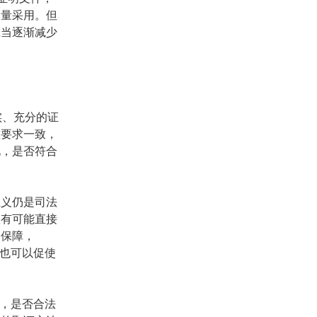
大量采用。但
应当逐渐减少
实、充分的证
准要求一致，
况，是否符合
主义仍是司法
极有可能直接
的保障，
，也可以促使
据，是否合法