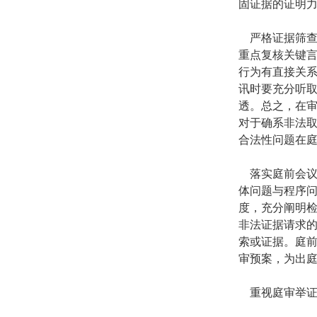
固证据的证明
严格证据筛
重点复核关键
行为有直接关
讯时要充分听
透。总之，在
对于确系非法
合法性问题在
落实庭前会
体问题与程序
度，充分阐明
非法证据请求
索或证据。庭
审预案，为出
重视庭审举