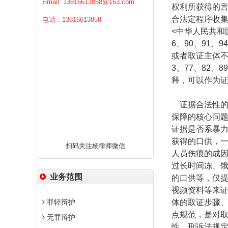
Email:
13816613858@163.com
权利所获得的
合法定程序收
电话：13816613858
<
中华人民共和
6
、
90
、
91
、
94
或者取证主体
3
、
77
、
82
、
89
释，可以作为
证据合法性
保障的核心问
证据是否系暴
获得的口供，
扫码关注杨律师微信
人员伤痕的成
过长时间冻、
业务范围
的口供等，仅
视频资料等来
罪轻辩护
体的取证步骤
点规范，是对
无罪辩护
性。刑诉法规