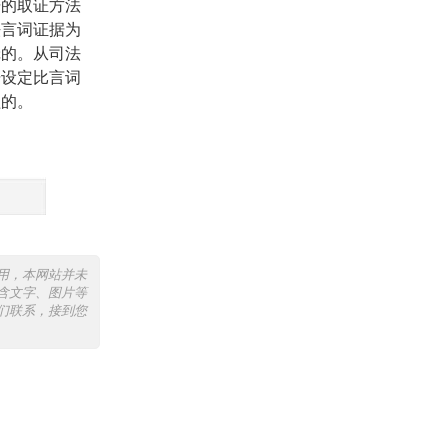
据的取证方法
法言词证据为
辑的。从司法
据设定比言词
益的。
用，本网站并未
含文字、图片等
们联系，接到您