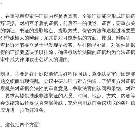
力。
查。在重视审查案件证据内容是否真实、全案证据能否形成证据
言辞证据。对相互矛盾的证据，前后不一的供述、证言，要重点
系的物证、书证的提取地点、提取方式、保管方法和送检过程要
取犯罪嫌疑人的辩解，尤其是对可能翻供的方面、原因、辩解等
审查起诉环节要立足于早发现早核实、早排除早补证。对案件证
取得的证据要坚决予以排除，确保移送给法院的证据均为合法证
庭审中成为律师攻击公诉人的理由。
议制度。主要是在开庭以前解决好程序问题，避免法庭审理因定
问题交织而出现混乱。会议中要加强与辩方沟通，了解辩方对证
检察机关对证据合法性的审查意见，争取法官的认同和采纳。对
的，要求其提供涉嫌非法取证的人员、时间、地点、方式、内容
前会议结束后还要认真查漏补缺，充分利用庭前会议获取的各种
庭应诉进一步做好准备。
证。这包括四个方面
: