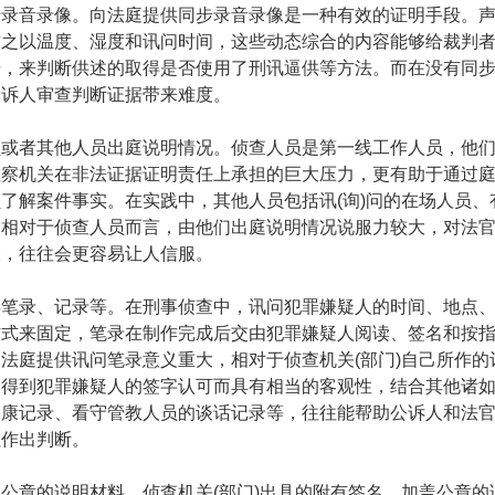
步录音录像。向法庭提供同步录音录像是一种有效的证明手段。
辅之以温度、湿度和讯问时间，这些动态综合的内容能够给裁判
据，来判断供述的取得是否使用了刑讯逼供等方法。而在没有同
公诉人审查判断证据带来难度。
员或者其他人员出庭说明情况。侦查人员是第一线工作人员，他
检察机关在非法证据证明责任上承担的巨大压力，更有助于通过
员了解案件事实。在实践中，其他人员包括讯
(
询
)
问的在场人员、
。相对于侦查人员而言，由他们出庭说明情况说服力较大，对法
大，往往会更容易让人信服。
类笔录、记录等。在刑事侦查中，讯问犯罪嫌疑人的时间、地点
方式来固定，笔录在制作完成后交由犯罪嫌疑人阅读、签名和按
向法庭提供讯问笔录意义重大，相对于侦查机关
(
部门
)
自己所作的
因得到犯罪嫌疑人的签字认可而具有相当的客观性，结合其他诸
健康记录、看守管教人员的谈话记录等，往往能帮助公诉人和法
性作出判断。
盖公章的说明材料。侦查机关
(
部门
)
出具的附有签名、加盖公章的