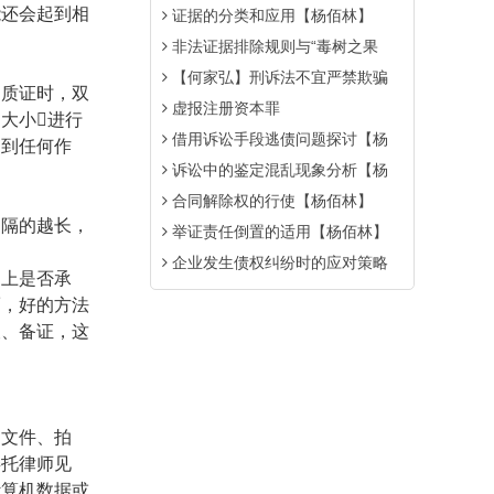
能还会起到相
证据的分类和应用【杨佰林】
非法证据排除规则与“毒树之果
【何家弘】刑诉法不宜严禁欺骗
和质证时，双
虚报注册资本罪
大小进行
借用诉讼手段逃债问题探讨【杨
不到任何作
诉讼中的鉴定混乱现象分析【杨
合同解除权的行使【杨佰林】
间隔的越长，
举证责任倒置的适用【杨佰林】
企业发生债权纠纷时的应对策略
庭上是否承
而，好的方法
查、备证，这
同文件、拍
委托律师见
计算机数据或