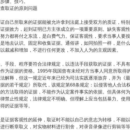
、步骤、技巧。
调查取证的原则问题
保证自己所取来的证据能被允许拿到法庭上接受双方的质证，特
有证据效力，起到证明已方主张成立的一项重要原则。缺失客观
的努力都将付之东流，是白费气力。保证客观性，要求当事人要
求是地去认识、固定和收集证据。通俗讲，如同拍照一样，是什
加以裁减和增加，不进行任何更改，不加入人为的主观因素。
法、手段、程序要符合法律规定，以违法手段获取的证据，不具
去作为证据的资格。
1995
年我国曾有未经对方当事人同意所取得
司法解释，但这一规定近年来已经为司法实践逐渐放弃，并为《
证据的若干规定》所取代，该规定
第
68
条规定：以侵害他人合法
定的方法取得的证据，不能作为认定案件事实的依据。但具体何
法律禁止性规定，法律规定不明确。但理解上应当包括暴力、使
取得的证据等等。
面是证据客观性的延伸，取证时不能以自己的意志为转移，不能
据进行断章取义，对实物材料进行割舍，对录音录像进行剪辑等