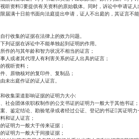
视听资料要提供有关资料的原始载体。同时，诉讼中申请证人
期限届满十日前书面向法庭提出申请，证人不出庭的，其证言不
人自行收集的证据在法律上的效力问题。
，下列证据在诉讼中不能单独起到证明的作用。
人所作的与其年龄和智力状况不相当的证言；
当事人或者其代理人有利害关系的证人出具的证言；
点的视听资料；
原件、原物核对的复印件、复制品；
理由未出庭作证的证人证言。
源和收集渠道影响证据的证明力大小
:
关、社会团体依职权制作的公文书证的证明力一般大于其他书证
档案、鉴定结论、勘验笔录或者经过公证、登记的书证其证明力
资料和证人证言；
据的证明力一般大于传来证据；
据的证明力一般大于间接证据；