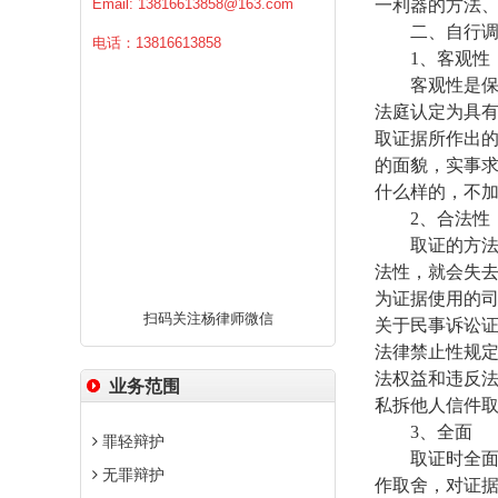
Email:
13816613858@163.com
一利器的方法
二、自行
电话：13816613858
1
、客观性
客观性是
法庭认定为具
取证据所作出
的面貌，实事
什么样的，不
2
、合法性
取证的方
法性，就会失
为证据使用的
扫码关注杨律师微信
关于民事诉讼
法律禁止性规
法权益和违反
业务范围
私拆他人信件
3
、全面
罪轻辩护
取证时全
无罪辩护
作取舍，对证