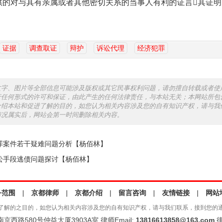
供的对与其有亲属或者其他密切关系的当事人有利的证言其证
。
证据
调查取证
辩护
诉讼代理
经济犯罪
文字、图片等全部信息可能涉及版权或其它民事权利问题，请勿擅自转载或者使
行任何形式的许可和保证，由此产生的任何法律责任，与本站无关；本网站所包
介绍本站和促进了解的目的，如您认为相关内容涉及您的自有知识产权，请与我
情况属实后，网站会第一时间删除相关内容。
罪案件若干疑难问题分析【杨佰林】
讼手段逃债问题探讨【杨佰林】
务范围
|
京都律师
|
京都介绍
|
留言咨询
|
友情链接
|
网站
了解的之目的，如您认为相关内容涉及您的自有知识产权，请与我们联系，接到您的
西路580号仲益大厦3903A室 律师Email:
13816613858@163.com
律