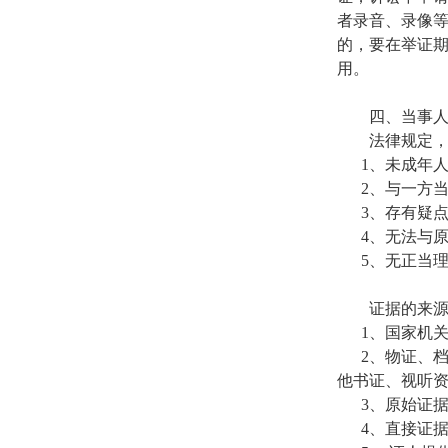
者录音、录像等
的，要在举证
用。
四、当事
法律规定
1
、未成年
2
、与一方
3
、存有疑
4
、无法与
5
、无正当
证据的来
1
、国家机
2
、物证、
他书证、视听
3
、原始证
4
、直接证