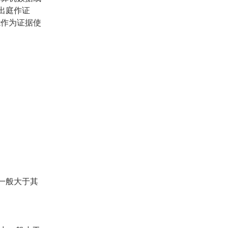
出庭作证
能作为证据使
；
一般大于其