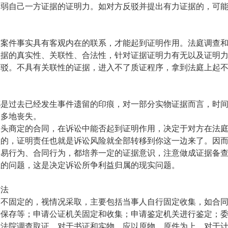
削弱自己一方证据的证明力。如对方反驳并提出有力证据的，可
与案件事实具有客观内在的联系，才能起到证明作用。法庭调查
证据的真实性、关联性、合法性，针对证据证明力有无以及证明力
辩驳。不具有关联性的证据，
进入不了质证程序，拿到法庭上起
都是过去已经发生事件遗留的印痕，对一部分实物证据而言，时
越多地丧失。
口头商定的合同，在诉讼中能否起到证明作用，决定于对方在法
认的，证明责任也就是诉讼风险就全部转移到你这一边来了。因
交易行为、合同行为，都培养一定的证据意识，注意做成证据备
上的问题，这是决定诉讼所争利益归属的现实问题。
方法
是不固定的，视情况采取，主要包括当事人自行固定收集，如合
据保存等；申请公证机关固定和收集；申请鉴定机关进行鉴定；
请法院调查取证。对于书证和实物，应以原物、原件为上。对于