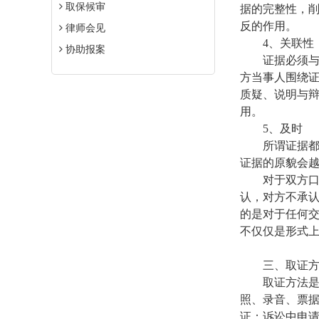
取保候审
据的完整性，
反的作用。
律师会见
4
、关联性
协助报案
证据必须
方
当事人围绕
质疑、说明与
用。
5
、及时
所谓证据
证据的原貌会
对于双方
认，对方不承
的是对于任何
不仅仅是形式
三、取证
取证方法
照、录音、票
证；诉讼中申