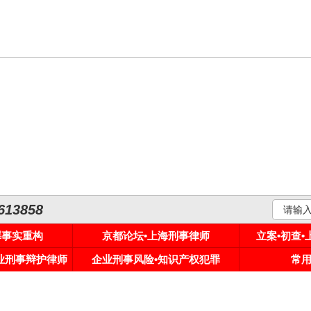
3858
罪事实重构
京都论坛•上海刑事律师
立案•初查
专业刑事辩护律师
企业刑事风险•知识产权犯罪
常