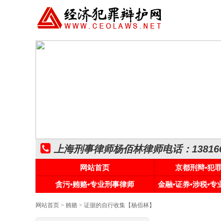
上海刑事律师杨佰林律师电话：1381661
网站首页
京都刑辩•犯
贪污•贿赂•专业刑事律师
金融•证券•涉税•
网站首页
>
贿赂
> 证据的自行收集【杨佰林】