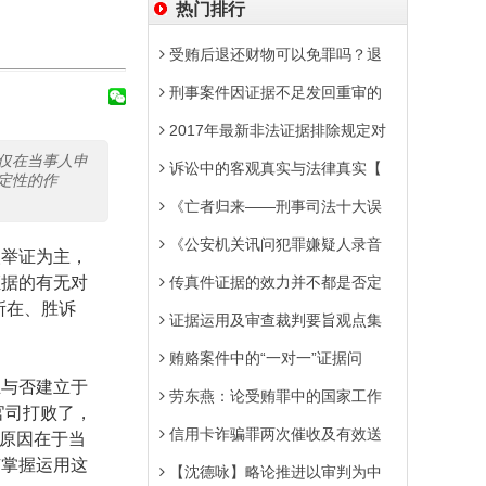
热门排行
受贿后退还财物可以免罪吗？退
刑事案件因证据不足发回重审的
2017年最新非法证据排除规定对
仅在当事人申
诉讼中的客观真实与法律真实【
定性的作
《亡者归来——刑事司法十大误
《公安机关讯问犯罪嫌疑人录音
人举证为主，
证据的有无对
传真件证据的效力并不都是否定
所在、胜诉
证据运用及审查裁判要旨观点集
贿赂案件中的“一对一”证据问
立与否建立于
劳东燕：论受贿罪中的国家工作
官司打败了，
信用卡诈骗罪两次催收及有效送
的原因在于当
有掌握运用这
【沈德咏】略论推进以审判为中