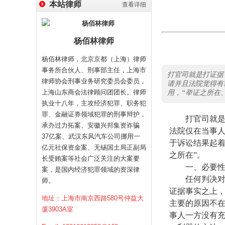
本站律师
查看详细
杨佰林律师
杨佰林律师，北京京都（上海）律师
事务所合伙人、刑事部主任，上海市
打官司就是打证据
律师协会刑事业务研究委员会委员，
请并且法院觉得有
上海山东商会法律顾问团团长。律师
用，“举证之所在
执业十八年，主攻经济犯罪、职务犯
罪、金融证券领域犯罪的刑事辩护，
打官司就
承办过力拓案、安徽兴邦集资诈骗
法院仅在当事
37亿案、武汉东风汽车公司挪用一
于诉讼结果起着
亿元社保资金案、无锡国土局正副局
之所在”。
长受贿案等社会广泛关注的大案要
一、必要
案，是国内经济犯罪领域的资深律
任何判决
师。
证据事实之上，
地址：上海市南京西路580号仲益大
主要的原因不在
厦3903A室
事人一方没有