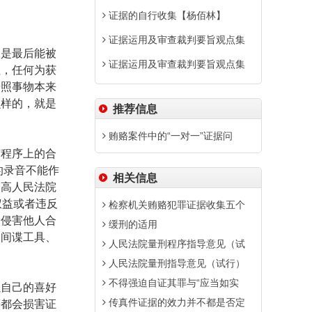
证据的自行收集【杨佰林】
证据运用及审查裁判要旨观点集
别是最后能被
证据运用及审查裁判要旨观点集
性，任何为获
按照事物本来
么样的，就是
推荐信息
贿赂案件中的“一对一”证据问
有程序上的合
的录音不能作
相关信息
最高人民法院
权益或者违反
检察机关贿赂犯罪证据收集五个
为侵害他人合
缓刑的适用
用间谍工具、
人民法院量刑程序指导意见（试
人民法院量刑指导意见（试行）
不得强迫自证其罪与“应当如实
以自己的喜好
传真件证据的效力并不都是否定
等都会损害证