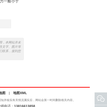
明力一般小于
用，本网站并未
含文字、图片等
们联系，接到您
地图
|
地图XML
通知并核实有关情况属实后，网站会第一时间删除相关内容。
师电话：
13816613858