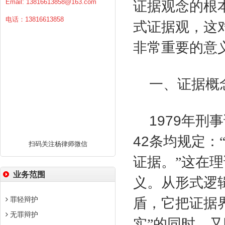
Email:
13816613858@163.com
证据观念的根
电话：13816613858
式证据观，这
非常重要的意
一、证据概
1979
年刑事
42
条均规定：
扫码关注杨律师微信
证据。”这在
业务范围
义。从形式逻
罪轻辩护
盾，它把证据
无罪辩护
实”的同时，