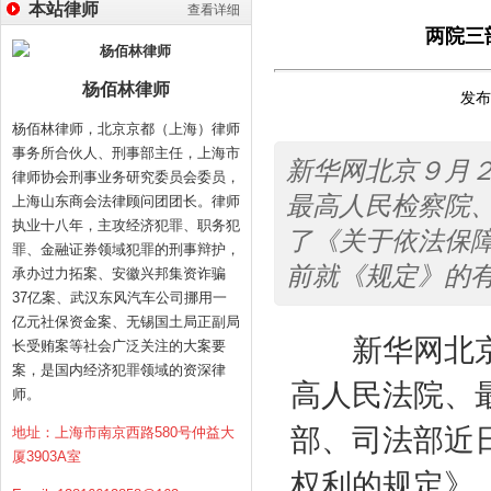
本站律师
查看详细
两院三
杨佰林律师
发布时
杨佰林律师，北京京都（上海）律师
事务所合伙人、刑事部主任，上海市
新华网北京９月
律师协会刑事业务研究委员会委员，
最高人民检察院
上海山东商会法律顾问团团长。律师
执业十八年，主攻经济犯罪、职务犯
了《关于依法保
罪、金融证券领域犯罪的刑事辩护，
前就《规定》的
承办过力拓案、安徽兴邦集资诈骗
37亿案、武汉东风汽车公司挪用一
亿元社保资金案、无锡国土局正副局
新华网北京
长受贿案等社会广泛关注的大案要
案，是国内经济犯罪领域的资深律
高人民法院、
师。
部、司法部近
地址：上海市南京西路580号仲益大
厦3903A室
权利的规定》