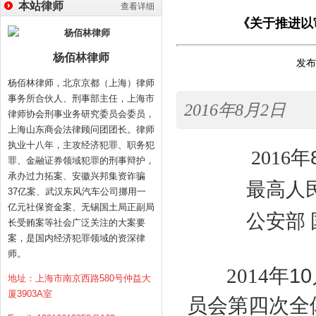
本站律师
查看详细
《关于推进以
杨佰林律师
发布时
杨佰林律师，北京京都（上海）律师
事务所合伙人、刑事部主任，上海市
2016年8月2日
律师协会刑事业务研究委员会委员，
上海山东商会法律顾问团团长。律师
执业十八年，主攻经济犯罪、职务犯
2016
年
罪、金融证券领域犯罪的刑事辩护，
承办过力拓案、安徽兴邦集资诈骗
最高人民法
37亿案、武汉东风汽车公司挪用一
亿元社保资金案、无锡国土局正副局
公安部 国
长受贿案等社会广泛关注的大案要
案，是国内经济犯罪领域的资深律
师。
10
2014
年
地址：上海市南京西路580号仲益大
厦3903A室
员会第四次全