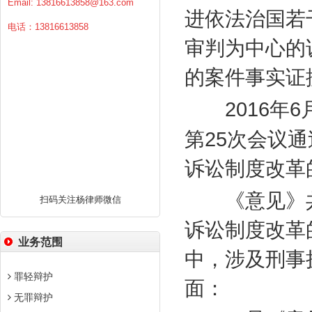
Email:
13816613858@163.com
进依法治国若
电话：13816613858
审判为中心的
的案件事实证
2016
6
年
25
第
次会议通
诉讼制度改革
《意见》
扫码关注杨律师微信
诉讼制度改革
业务范围
中，涉及刑事
罪轻辩护
面：
无罪辩护