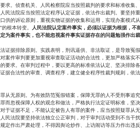
的要求。侦查机关、人民检察院应当按照裁判的要求和标准收集
，人民法院应当按照法定程序认定证据，依法作出裁判。要坚持
口供的诉讼原则，重视实物证据的收集和运用，实现办案模式从
供”的根本转变。
人民法院认定案件事实，必须以证据为根据，不
认定为案件事实，也不能忽视案件事实证据存在的问题勉强作出
证据排除原则。实践表明，刑讯逼供、非法取证，是导致冤假
院对案件审判要更加重视审查取证活动的合法性，更加严格落实
罪的要求。在审判过程中，要以更高的标准依法认定、坚决排除
范证据合法性的审查、调查程序，建立健全程序性裁判规则，依
从无原则。为有效防范冤假错案，保障无罪的人不受刑事追究
犯罪而忽视保障人权的观念和做法，严格执行法定证明标准，坚
。对于证据不足，不能认定被告人有罪的案件，应当按照疑罪从
。人民法院要坚持依法独立公正审判，对于审判活动受到不当干
关规定作出严肃处理，不得因舆论炒作、上访闹访等压力作出违