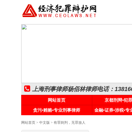
上海刑事律师杨佰林律师电话：1381661
网站首页
京都刑辩•犯
贪污•贿赂•专业刑事律师
金融•证券•涉税•
网站首页
>
中文版
> 有罪则判，无罪放人