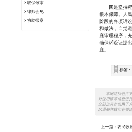
取保候审
四是坚持程序
律师会见
根本保障。人
协助报案
阶段的各项诉讼
和做法，自觉
庭审理程序，
确保诉讼证据
庭。
标签：
本网站所包含
对使用该等信息进
全部信息亦仅用于
的通知并核实有关
上一篇：
农民收