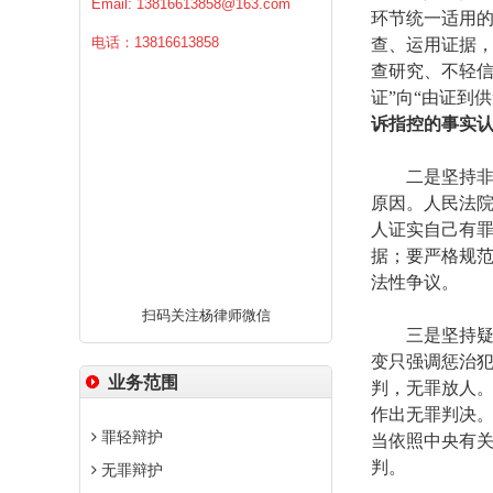
Email:
13816613858@163.com
环节统一适用
电话：13816613858
查、运用证据
查研究、不轻信
证”向“由证到
诉指控的事实
二是坚持非法
原因。人民法
人证实自己有
据；要严格规
法性争议。
扫码关注杨律师微信
三是坚持疑罪
变只强调惩治
业务范围
判，无罪放人
作出无罪判决
罪轻辩护
当依照中央有
判。
无罪辩护