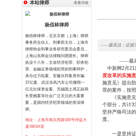
本站律师
查看详细
杨佰林律师
杨佰林律师，北京京都（上海）律师
事务所合伙人、刑事部主任，上海市
——最高法：证据不足案按
律师协会刑事业务研究委员会委员，
上海山东商会法律顾问团团长。律师
——最高法：
执业十八年，主攻经济犯罪、职务犯
中新网
2
月
21
罪、金融证券领域犯罪的刑事辩护，
度改革的实施
承办过力拓案、安徽兴邦集资诈骗
37亿案、武汉东风汽车公司挪用一
施意见》提出
亿元社保资金案、无锡国土局正副局
罪的案件，按
长受贿案等社会广泛关注的大案要
《实施意见》
案，是国内经济犯罪领域的资深律
个部分，共计
3
师。
坚持严格司法
度。
地址：上海市南京西路580号仲益大
厦3903A室
一是坚持证据