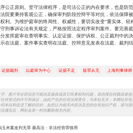
公正原则。坚守法律程序，是司法公正的内在要求，也是防范
民法院要秉持客观公正，确保审判阶段控辩平等对抗，依法保障
权利。为维护庭审的终局性、权威性，要切实改变“重实体、轻
遵守刑事诉讼法有关规定，严格按照法定程序审判案件。要完善
充分发挥庭审在查明事实、认定证据、保护诉权、公正裁判中的
出示在法庭、案件事实查明在法庭、控辩意见发表在法庭、裁判
证据裁判
以庭审为中心
证据不足
疑罪从无
上海刑事律师
文字、图片等全部信息可能涉及版权或其它民事权利问题，请勿擅自转载或者使
行任何形式的许可和保证，由此产生的任何法律责任，与本站无关；本网站所包
介绍本站和促进了解的目的，如您认为相关内容涉及您的自有知识产权，请与我
情况属实后，网站会第一时间删除相关内容。
购玉米案改判无罪 最高法：非法经营罪慎用