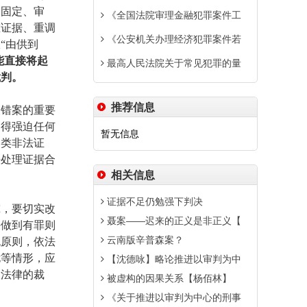
、固定、审
《全国法院审理金融犯罪案件工
重证据、重调
《公安机关办理经济犯罪案件若
“由供到
能直接将起
最高人民法院关于常见犯罪的量
裁判。
推荐信息
错案的重要
不得强迫任何
暂无信息
各类非法证
法处理证据合
相关信息
证据不足仍勉强下判决
，要切实改
聂案——迟来的正义是非正义【
决做到有罪则
云南版辛普森案？
无原则，依法
扰等情形，应
【沈德咏】略论推进以审判为中
反法律的裁
被虚构的因果关系【杨佰林】
《关于推进以审判为中心的刑事