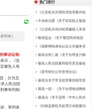
热门排行
《公安机关办理经济犯罪案件的
中央政法委《关于切实防止冤假
《公安机关讯问犯罪嫌疑人录音
:新宋体;f
银保监会:《关于规范民间借贷
《国家网络身份认证公共服务管
刑事诉讼制
最高法刑二庭《关于办理贪污贿
林表示，《实
最高人民法院量刑指导意见修改
认定被告人有
《货币经纪公司管理办法》
旨，分为五
最高法关于常见犯罪量刑指导意
要求人民法院
两高一部：《关于办理电信网络
的刑事审判制
最高法《关于适用〈中华人民共
《纪检监察机关处理主动投案问
诉、审判各