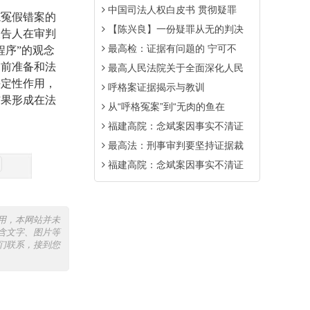
中国司法人权白皮书 贯彻疑罪
冤假错案的
【陈兴良】一份疑罪从无的判决
被告人在审判
最高检：证据有问题的 宁可不
程序”的观念
庭前准备和法
最高人民法院关于全面深化人民
决定性作用，
呼格案证据揭示与教训
结果形成在法
从“呼格冤案”到“无肉的鱼在
福建高院：念斌案因事实不清证
最高法：刑事审判要坚持证据裁
福建高院：念斌案因事实不清证
用，本网站并未
含文字、图片等
们联系，接到您