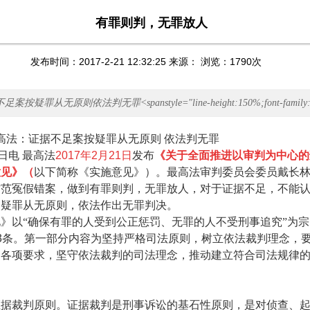
有罪则判，无罪放人
发布时间：2017-2-21 12:32:25 来源： 浏览：
1790
次
疑罪从无原则依法判无罪<spanstyle="line-height:150%;font-family
证据不足案按疑罪从无原则 依法判无罪
日电 最高法
2017年2月
21
日
发布
《关于全面推进以审判为中心的
意见》（
以下简称《实施意见》）。最高法审判委员会委员戴长
防范冤假错案，做到有罪则判，无罪放人，对于证据不足，不能
照疑罪从无原则，依法作出无罪判决。
以“确保有罪的人受到公正惩罚、无罪的人不受刑事追究”为宗
3
条。第一部分内容为坚持严格司法原则，树立依法裁判理念，
的各项要求，坚守依法裁判的司法理念，推动建立符合司法规律
裁判原则。证据裁判是刑事诉讼的基石性原则，是对侦查、起