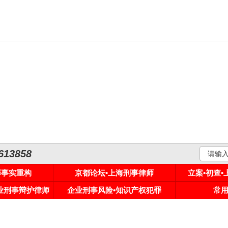
3858
罪事实重构
京都论坛•上海刑事律师
立案•初查
专业刑事辩护律师
企业刑事风险•知识产权犯罪
常