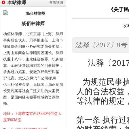
本站律师
查看详细
《关于民
杨佰林律师
发布
杨佰林律师，北京京都（上海）律师
事务所合伙人、刑事部主任，上海市
法释〔2017〕8
律师协会刑事业务研究委员会委员，
上海山东商会法律顾问团团长。律师
执业十八年，主攻经济犯罪、职务犯
法释〔
201
罪、金融证券领域犯罪的刑事辩护，
承办过力拓案、安徽兴邦集资诈骗
37亿案、武汉东风汽车公司挪用一
为规范民事执
亿元社保资金案、无锡国土局正副局
人的合法权益
长受贿案等社会广泛关注的大案要
案，是国内经济犯罪领域的资深律
等法律的规定
师。
地址：上海市南京西路580号仲益大
第一条 执行
厦3903A室