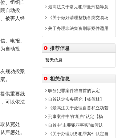
单位、组织自
最高法关于常见犯罪量刑指导意
法院自动投
《关于做好清理整顿各类交易场
位、被害人经
关于办理非法集资刑事案件适用
书信、电报、
推荐信息
视为自动投
暂无信息
亲友规劝投案
相关信息
投案。
职务犯罪案件准自首的认定
者提供重要线
自首认定实务研究【杨佰林】
的，可以依法
《最高法关于处理自首和立功若
刑事案件中的“坦白”认定【杨
争取从宽处
自首中“主要犯罪事实”如何认
法从严惩处。
《关于办理职务犯罪案件认定自