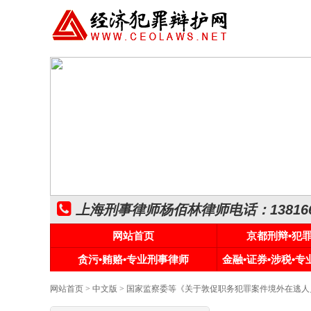
上海刑事律师杨佰林律师电话：1381661
网站首页
京都刑辩•犯
贪污•贿赂•专业刑事律师
金融•证券•涉税•
网站首页
>
中文版
> 国家监察委等《关于敦促职务犯罪案件境外在逃