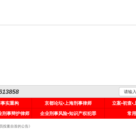
3858
罪事实重构
京都论坛•上海刑事律师
立案•初查
专业刑事辩护律师
企业刑事风险•知识产权犯罪
常
人员投案自首的公告》