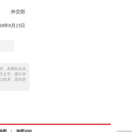
外交部
018年8月23日
用，本网站并未
含文字、图片等
们联系，接到您
地图
|
地图XML