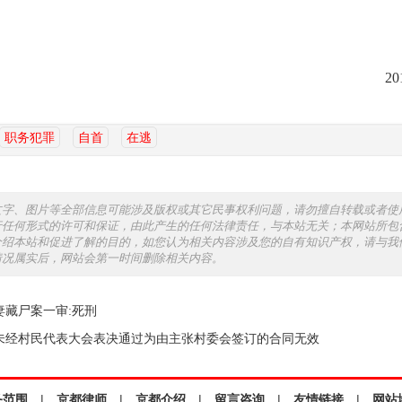
2
职务犯罪
自首
在逃
文字、图片等全部信息可能涉及版权或其它民事权利问题，请勿擅自转载或者使
行任何形式的许可和保证，由此产生的任何法律责任，与本站无关；本网站所包
介绍本站和促进了解的目的，如您认为相关内容涉及您的自有知识产权，请与我
情况属实后，网站会第一时间删除相关内容。
妻藏尸案一审:死刑
未经村民代表大会表决通过为由主张村委会签订的合同无效
务范围
|
京都律师
|
京都介绍
|
留言咨询
|
友情链接
|
网站