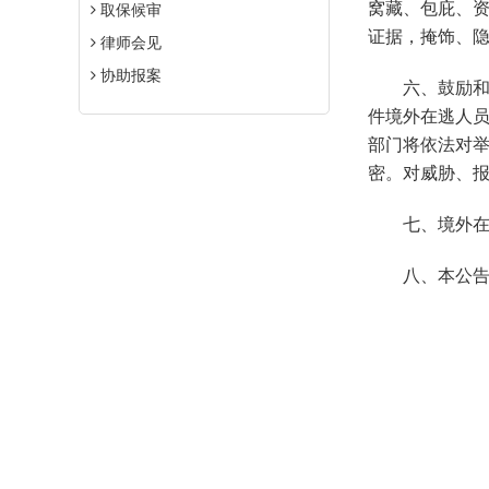
窝藏、包庇、
取保候审
证据，掩饰、
律师会见
协助报案
六、鼓励和
件境外在逃人
部门将依法对
密。对威胁、
七、境外在
八、本公告