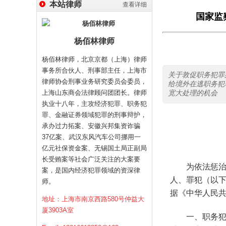
本站律师
查看详细
国家监
杨佰林律师
杨佰林律师，北京京都（上海）律师
事务所合伙人、刑事部主任，上海市
关于敦促职务犯罪
律师协会刑事业务研究委员会委员，
给境外在逃职务犯
上海山东商会法律顾问团团长。律师
宽大处理的机会
执业十八年，主攻经济犯罪、职务犯
罪、金融证券领域犯罪的刑事辩护，
承办过力拓案、安徽兴邦集资诈骗
37亿案、武汉东风汽车公司挪用一
亿元社保资金案、无锡国土局正副局
长受贿案等社会广泛关注的大案要
为依法惩治
案，是国内经济犯罪领域的资深律
人、罪犯（以下
师。
据《中华人民
地址：上海市南京西路580号仲益大
厦3903A室
一、职务犯