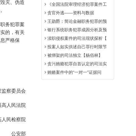
员毁灭、伪造
《全国法院审理经济犯罪案件工
任。
贪官外逃——资料与数据
王勋爵：简论金融职务犯罪的预
劝职务犯罪案
银行系统职务犯罪成因分析及预
属实的，有关
渎职侵权案件的司法现状探析【
信息严格保
投案人如实供述自己罪行时限节
被绑架的司法独立【杨佰林】
贪污贿赂犯罪自首认定的司法实
贿赂案件中的“一对一”证据问
家监察委员会
最高人民法院
高人民检察院
公安部