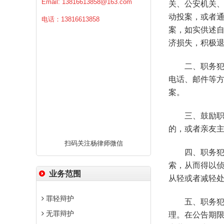
Email:
13816613858@163.com
关、公安机关
动投案，或者
电话：13816613858
案，如实供述
济损失，积极
二、职务犯
电话、邮件等
案。
三、鼓励职
的，或者亲友
扫码关注杨律师微信
四、职务犯
索，从而得以
业务范围
从轻或者减轻
罪轻辩护
五、职务犯
无罪辩护
理。在公告期