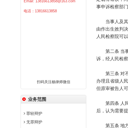
Email:
13816613858@163.com
事申诉检察部
电话：13816613858
当事人及其法
由作出生效判
人民检察院可
第二条 当事
诉，经人民检
第三条 对不
办理且省级人
扫码关注杨律师微信
但原审被告人
业务范围
第四条 人民
后，认为需要
罪轻辩护
无罪辩护
第五条 地方