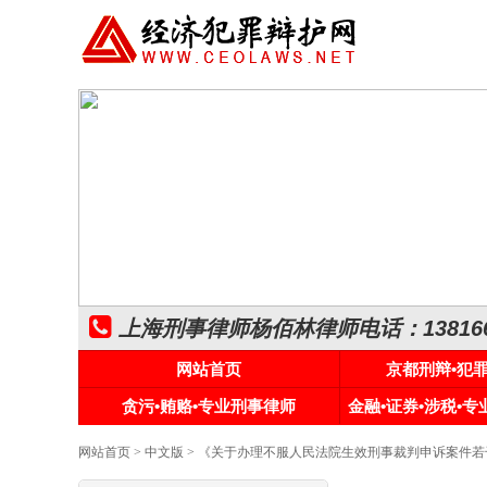
上海刑事律师杨佰林律师电话：1381661
网站首页
京都刑辩•犯
贪污•贿赂•专业刑事律师
金融•证券•涉税•
网站首页
>
中文版
> 《关于办理不服人民法院生效刑事裁判申诉案件