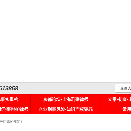
3858
罪事实重构
京都论坛•上海刑事律师
立案•初查
专业刑事辩护律师
企业刑事风险•知识产权犯罪
常
若干问题的规定》