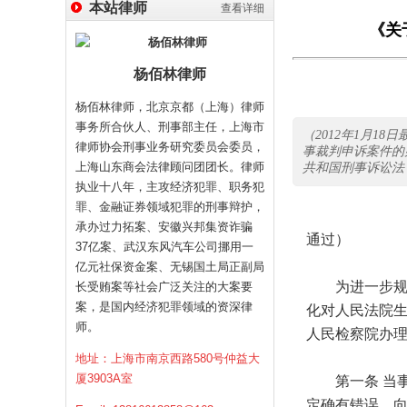
本站律师
查看详细
《关
杨佰林律师
杨佰林律师，北京京都（上海）律师
事务所合伙人、刑事部主任，上海市
（2012年1月1
律师协会刑事业务研究委员会委员，
事裁判申诉案件的
上海山东商会法律顾问团团长。律师
共和国刑事诉讼法
执业十八年，主攻经济犯罪、职务犯
罪、金融证券领域犯罪的刑事辩护，
（2012
承办过力拓案、安徽兴邦集资诈骗
通过）
37亿案、武汉东风汽车公司挪用一
亿元社保资金案、无锡国土局正副局
为进一步规范
长受贿案等社会广泛关注的大案要
案，是国内经济犯罪领域的资深律
化对人民法院
师。
人民检察院办
地址：上海市南京西路580号仲益大
厦3903A室
第一条 当事
定确有错误，