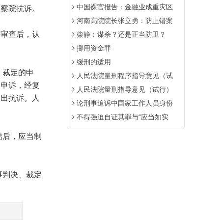
中国裸官报告：金融业成重灾区
检察院抗诉。
河南高院院长张立勇：防止错案
审查后，认
柴静：谋杀？还是正当防卫？
挪用资金罪
缓刑的适用
、裁定的申
人民法院量刑程序指导意见（试
的申诉，经复
人民法院量刑指导意见（试行）
提出抗诉。人
论刑事追诉中国家工作人员身份
不得强迫自证其罪与“应当如实
结后，应当制
事判决、裁定