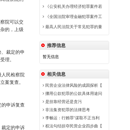
《公安机关办理经济犯罪案件若
《全国法院审理金融犯罪案件工
察院可以交
最高人民法院关于常见犯罪的量
复杂的，上级
推荐信息
决、裁定的申
暂无信息
当受理。
相关信息
级人民检察院
再立案复查。
民营企业法律风险的成因探析【
挪用公款犯罪的公款具体用途问
是挂靠经营还是贪污
定的申诉复查
非法集资犯罪的法律思考
李畅运：行贿罪“谋取不正当利
权法勾结掠夺民营企业四步曲【
、裁定的申诉