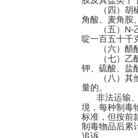
胺及其盐类十
（四）胡椒
角酸、麦角胺
（五）
N-
啶一百五十千
（六）醋酸
（七）乙醚
钾、硫酸、盐
（八）其他
量的。
非法运输
境，每种制毒
标准，但按前
制毒物品后累
追诉。