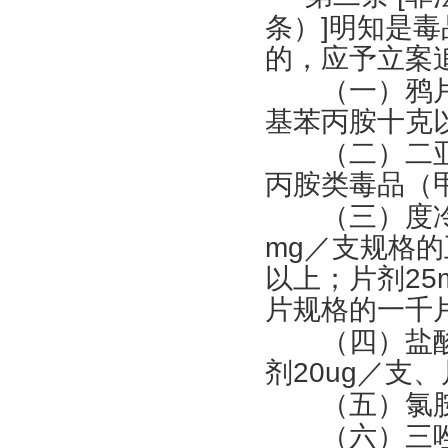
条）
]
明知是毒
的，应予立案
（一）鸦片
基苯丙胺十克
（二）二亚
丙胺类毒品（
（三）度冷
mg
／支规格的
以上；片剂
25
片规格的一千
（四）盐酸
剂
20ug
／支、
（五）氯胺
（六）三唑