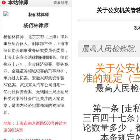
本站律师
查看详细
关于公安机关管辖
杨佰林律师
发布
杨佰林律师，北京京都（上海）律师
事务所合伙人、刑事部主任，上海市
最高人民检察院、公
律师协会刑事业务研究委员会委员，
上海山东商会法律顾问团团长。律师
执业十八年，主攻经济犯罪、职务犯
关于公安
罪、金融证券领域犯罪的刑事辩护，
准的规定
承办过力拓案、安徽兴邦集资诈骗
37亿案、武汉东风汽车公司挪用一
最高人民检
亿元社保资金案、无锡国土局正副局
长受贿案等社会广泛关注的大案要
案，是国内经济犯罪领域的资深律
第一条
[
走
师。
三百四十七条
地址：上海市南京西路580号仲益大
论数量多少，
厦3903A室
本条规定的“