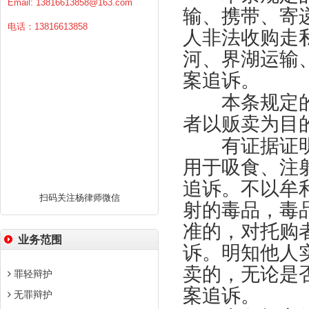
Email:
13816613858@163.com
输、携带、寄
电话：13816613858
人非法收购走
河、界湖运输
案追诉。
本条规定的“
者以贩卖为目
有证据证明
用于吸食、注
追诉。不以牟
扫码关注杨律师微信
射的毒品，毒
准的，对托购
业务范围
诉。明知他人
卖的，无论是
罪轻辩护
案追诉。
无罪辩护