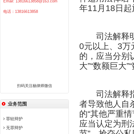
Email:
13816613858@163.com
年11月18日
电话：13816613858
司法解释明确
0元以上、3万
的，应当分别认
大”“数额巨大”
扫码关注杨律师微信
司法解释指
者导致他人自
业务范围
的“其他严重
罪轻辩护
应当认定为刑法
无罪辩护
节”。抢夺公