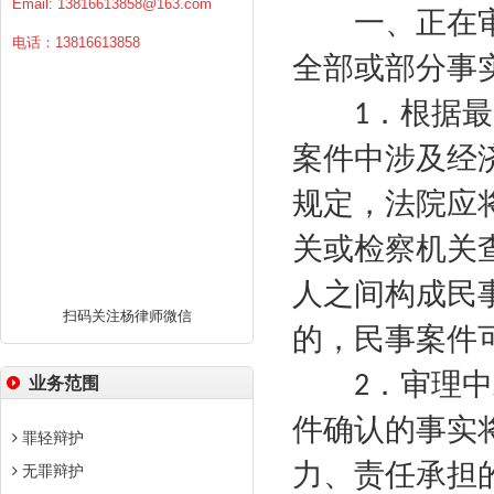
Email:
13816613858@163.com
一、正在审
电话：13816613858
全部或部分事
．根据最
1
案件中涉及经
规定，法院应
关或检察机关
人之间构成民
扫码关注杨律师微信
的，民事案件
．审理中
2
业务范围
件确认的事实
罪轻辩护
力、责任承担
无罪辩护