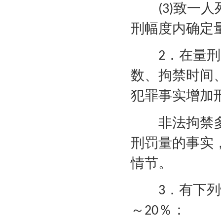
致一人
(3)
刑幅度内确定
．在量刑
2
数、拘禁时间
犯罪事实增加
非法拘禁多
刑罚量的事实
情节。
．有下列
3
～
％：
20