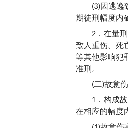
因逃逸
(3)
期徒刑幅度内
．在量刑
2
致人重伤、死
等其他影响犯
准刑。
二
故意
(
)
．构成故
1
在相应的幅度
故意伤
(1)