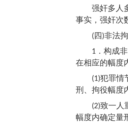
强奸多人多
事实，强奸次
四
非法
(
)
．构成非
1
在相应的幅度
犯罪情
(1)
刑、拘役幅度
致一人
(2)
幅度内确定量