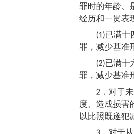
罪时的年龄、
经历和一贯表
已满十
(1)
罪，减少基准
已满十
(2)
罪，减少基准
．对于未
2
度、造成损害
以比照既遂犯
．对于从
3