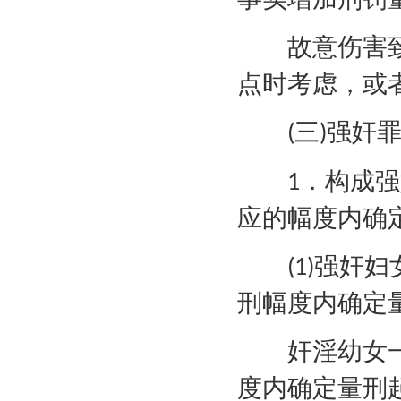
故意伤害致
点时考虑，或
三
强奸
(
)
．构成强
1
应的幅度内确
强奸妇
(1)
刑幅度内确定
奸淫幼女一
度内确定量刑