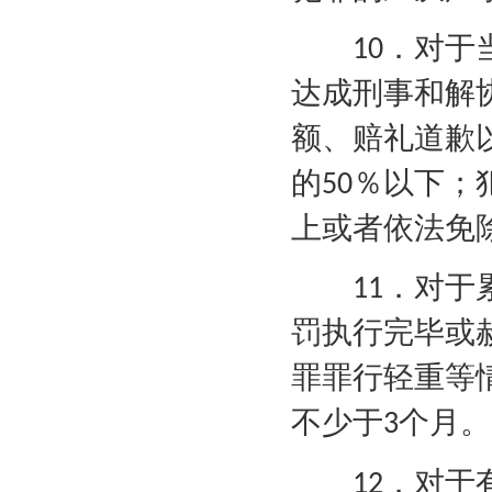
．对于
10
达成刑事和解
额、赔礼道歉
的
％以下；
50
上或者依法免
．对于
11
罚执行完毕或
罪罪行轻重等
不少于
个月。
3
．对于
12