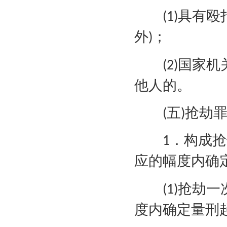
具有殴
(1)
外
；
)
国家机
(2)
他人的。
五
抢劫
(
)
．构成抢
1
应的幅度内确
抢劫一
(1)
度内确定量刑