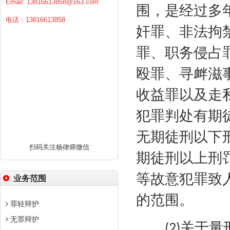
Email:
13816613858@163.com
围，是经过多
电话：13816613858
奸罪、非法拘
罪、职务侵占
殴罪、寻衅滋
收益罪以及走
犯罪判处有期
无期徒刑以下
扫码关注杨律师微信
期徒刑以上刑
等故意犯罪致
业务范围
的范围。
罪轻辩护
无罪辩护
关于量
(2)