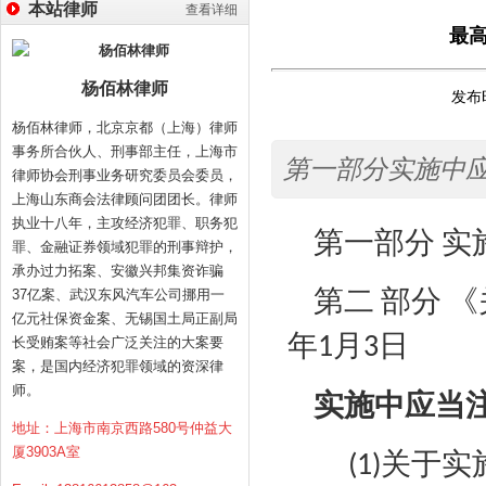
本站律师
查看详细
最高
杨佰林律师
发布时
杨佰林律师，北京京都（上海）律师
事务所合伙人、刑事部主任，上海市
第一部分实施中
律师协会刑事业务研究委员会委员，
上海山东商会法律顾问团团长。律师
执业十八年，主攻经济犯罪、职务犯
第一部分
实
罪、金融证券领域犯罪的刑事辩护，
承办过力拓案、安徽兴邦集资诈骗
第二
部分
《
37亿案、武汉东风汽车公司挪用一
亿元社保资金案、无锡国土局正副局
年
月
日
1
3
长受贿案等社会广泛关注的大案要
案，是国内经济犯罪领域的资深律
师。
实施中应当
地址：上海市南京西路580号仲益大
厦3903A室
关于实
(1)