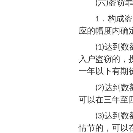
六
盗窃
(
)
．构成盗
1
应的幅度内确
达到数
(1)
入户盗窃的，
一年以下有期
达到数
(2)
可以在三年至
达到数
(3)
情节的，可以