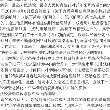
是，最高人民法院与最高人民检察院针对近年来网络谣言的泛
，于
2013
年
9
月
6
日联合颁发了《关于办理利用信息网络实施诽
问题的解释》（以下简称《解释》）。该《解释》第七条规定，
目的，通过信息网络有偿提供删除信息服务，或者明知是虚假信
发布信息等服务，扰乱市场秩序，具有下列情形之一的，属
，依照刑法第二百二十五条第（四）项的规定，以非法经营罪定罪
针对近年来不断恶化网络环境的“网络水军”
[7]
而做出的惩罚性
后，在北京、江苏南京、湖南湘潭等地，便相继出现了为他人有
“网络水军”，被检察机关以涉嫌非法经营罪提起公诉的案例。
《解释》第七条在某种程度上对整顿目前失序的网络环境是有
法倡导以罪刑法定原则为中心的背景下，对“网络水军”以非法
依据？质言之，《解释》对“网络水军”以“非法经营罪定罪处罚
法》第
225
条第
4
项堵截条款构成要件的合理解释，还是逸脱《刑
的不正当异化。显然，这与本文的论述主旨息息相关，兹以下一
营罪之异化：立法模糊的表象与司法曲解的实质
经营罪堵截条款立法上的模糊
的观点认为，“导致非法经营罪成为口袋罪的直接原因是该罪
款相结合的高度抽象的罪状规定模式。”
[8]
换言之，是非法经营