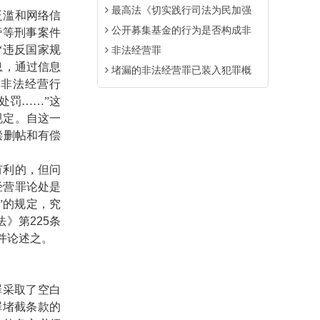
最高法《切实践行司法为民加强
滥和网络信
公开募集基金的行为是否构成非
谤等刑事案件
“违反国家规
非法经营罪
息，通过信息
堵漏的非法经营罪已装入犯罪概
于非法经营行
处罚……”这
规定。自这一
偿删帖和有偿
利的，但问
经营罪论处是
”的规定，究
法》第
225
条
并论述之。
采取了空白
罪堵截条款的