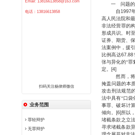
Email:
13816613858@163.com
一 问题的
自
1997
电话：13816613858
高人民法院和
非法经营罪的构
形成共识。时
证券、期货、
法案例中，援
比例高达
67.88
张与异化的“罪
定。
[4]
然而，将非
掩盖问题的本
扫码关注杨律师微信
攻击刑法规范
法中具有“口袋
业务范围
事罪、破坏计算
倾向。
[6]
所以
罪轻辩护
堵截条款之立法
寻求堵截条款
无罪辩护
理念展开对非