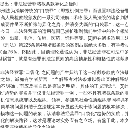
提出：非法经营罪堵截条款异化之疑问
年刑法为消解传统的“口袋罪”（即投机倒把罪）而设置非法经营
最高人民检察院颁发的一系列司法解
[1]
和各级人民法院的诸多判
成要件呈不断扩张与异化之势，并演变为新的“口袋罪”，这一
至今日，非法经营罪的适用范围已然扩张到我们生活中的各个领
保险、出版、电信、传销、医药、饲料等等。
[2]
但在诸多适用非
引《刑法》第
225
条第
4
项堵截条款的案例占据绝大多数，有学者
％至
76
％。
[3]
因此，目前理论通说认为，非法经营罪在司法中
魁祸首”，就是有违罪刑法定原则的高度抽象性和概括性的堵截
法经营罪“口袋化”之问题的产生归结于这一堵截条款的立法
质之嫌。诚如有学者所言，“当解释者对法条难以得出某种解释
的不明确，而应反省自己是否缺乏明确、具体的正义理念”。
[5]
化”趋势的罪名并非仅非法经营罪一例，一些不具有堵截条款的
机信息系统罪以及组织、领导、参加黑社会性质组织罪同样具有
，简单将问题归结于立法规定本身显然无助于该问题的根本解决
模糊这一问题的表象，认清非法经营罪“口袋化”趋势的实质，
异化的解决路径，这才是理论对实务应有之立场。有鉴于此，本
法经营罪堵截条款异化之论述。