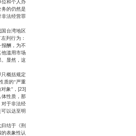
单位和个人办
业务的仍然是
对非法经营罪
国台湾地区
有左列行为：
务报酬，为不
其他滥用市场
果。显然，这
只概括规定
性质的“严重
对象”，
[23]
具体性质，那
，对于非法经
是可以达至明
归结于《刑
假的表象性认