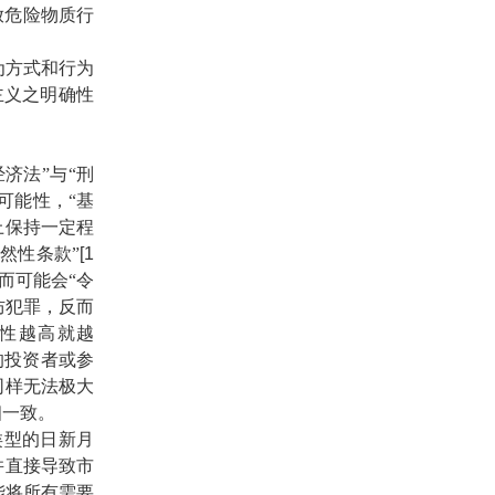
放危险物质行
为方式和行为
主义之明确性
济法”与“刑
可能性，“基
上保持一定程
然性条款”
[1
而可能会“令
防犯罪，反而
性越高就越
的投资者或参
同样无法极大
相一致。
型的日新月
并直接导致市
能将所有需要