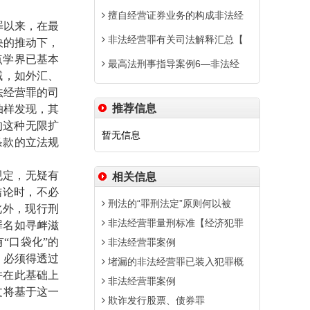
擅自经营证券业务的构成非法经
罪以来，在最
非法经营罪有关司法解释汇总【
决的推动下，
点学界已基本
最高法刑事指导案例6—非法经
域，如外汇、
法经营罪的司
推荐信息
抽样发现，其
的这种无限扩
暂无信息
条款的立法规
规定，无疑有
相关信息
结论时，不必
刑法的“罪刑法定”原则何以被
此外，现行刑
非法经营罪量刑标准【经济犯罪
罪名如寻衅滋
“口袋化”的
非法经营罪案例
，必须得透过
堵漏的非法经营罪已装入犯罪概
并在此基础上
非法经营罪案例
文将基于这一
欺诈发行股票、债券罪