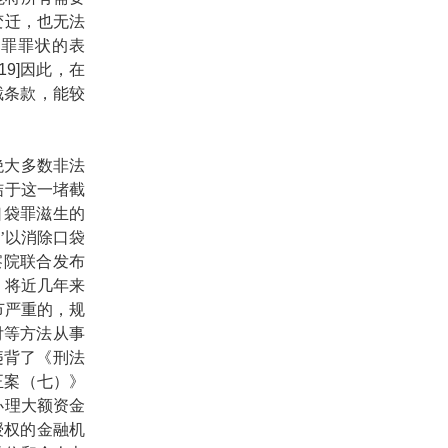
变迁，也无法
营罪罪状的表
[19]
因此，在
截条款，能较
大多数非法
结于这一堵截
口袋罪滋生的
’以消除口袋
察院联合发布
，将近几年来
节严重的，规
付等方法从事
违背了《刑法
正案（七）》
办理大额资金
授权的金融机