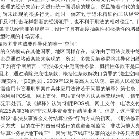
罪处理的经济失范行为进行统一而明确的规定。况且随着时代的
时尚未出现的很多行为。此时，倘若过于追求精细的非法经
于及时打击花样翻新的经济犯罪，也不利于刑法的相对稳定”。
条非法经营罪的规定中，设计了具有高度抽象性和概括性的堵
转型时期的市场要求。
条款并非构成要件异化的唯一“空间”
立法模式在其他国家、地区同样存在。或许由于司法实践中绝
罚都是通过堵截条款来实现的，所以，多数见解容易将其异化归
但正如有学者所言，“刑法条文中兜底性条款、概括性条款不是
…因此，通过消除兜底性条款、概括性条款解决口袋罪的‘滋生空间
现实的。”
[20]
例如，
2009
年
12
月最高人民法院、最高人民检
妨害信用卡管理刑事案件具体应用法律若干问题的解释》第七条
在的利用
POS
机、网上支付、电话支付等方法从事套现活动，情
罪定罪处罚。该《解释》认为“利用
POS
机、网上支付、电话支
第
225
条第
3
项的“非法从事资金支付结算业务”。但是，这严重
增设“非法从事资金支付结算业务”行为方式的初衷。《刑法修
行为方式，目的在于打击当时盛行的逃避金融监管，非法为他人
结算业务的“地下钱庄”，因为“地下钱庄”从事的这些业务只有