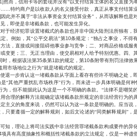
1]
然而，信用卡等的套现并没有“以支付结算主体的名义直接为
务……特约商户是以收款人的名义接受付款，真正从事支付结算
]
因此并不属于“非法从事资金支付结算业务”，从而该解释也是
可见，即使是非堵截条款，也可能发生异化。
于经济犯罪设置堵截式的条款也并非中国大陆刑法所独有，我
定。例如，其“公平交易法”第
10
条规定：“独占之事业，不得
之方法，直接或间接阻碍他事业参与竞争；二、对商品价格或服
持或变更；三、无正当理由，使交易相对人给予特别优惠。四、
同时，根据该法第
35
条第
1
款的规定，第
10
条附带有刑罚法律效
滥用市场地位之行为”就是堵截式的规定。
退一步肯认这一堵截条款从字面上看存有些许不明确之处，即
是“其他严重扰乱市场秩序”行为，而未进一步具体明确是何种
行为，但不能据此认为这是一个不明确的条款。“法律不是嘲笑的
运用合理的解释方法能确定该堵截条款所规定的非法经营行为的
法定主义的角度来说，仍然可以认为这一条款是明确的。应当说
，只要遵循一定的解释规则，如后文论述的“同类解释规则”，
知，理论上将司法实践中非法经营罪堵截条款构成要件的异化
4
项具有高度抽象性和概括性堵截条款的立法规定，仅是一种虚