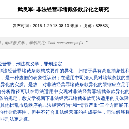
武良军: 非法经营罪堵截条款异化之研究
发布时间：2015-1-29 18:08:10 来源： 浏览：
5255
次
法教义学，罪刑法定<?xml:namespaceprefix="
经营罪，刑法教义学，罪刑法定
非法经营罪堵截条款构成要件的异化，归结于具有高度抽象性
定，是一种虚假的表象性认识；在适用中司法人员对堵截条款的
款异化的实质。是故，对非法经营罪堵截条款异化的限缩应立足
的分析路径可以在司法适用中实现对非法经营罪堵截条款异化
条的规定，教义学视阈下非法经营罪堵截条款司法适用的具体限
“其他扰乱市场秩序的非法经营行为”和“情节严重”三个方面展开
大的社会危害性，但并不符合非法经营罪的构成要件，司法解释
违罪刑法定之嫌。