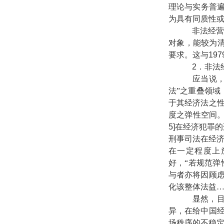
理论与实务普遍
为具有同质性
非法经营罪
对象，能较为
要求。这与
197
2
．非法
应当说，与
法”之重叠领域
于其经济法之
度之弹性空间。
5]
在经济犯罪的
刑事司法在经济
在一定程度上
好，“若规范弹
与者亦将因顾
化该整体法益…
显然，目前
异，在给中国
场秩序的不稳定