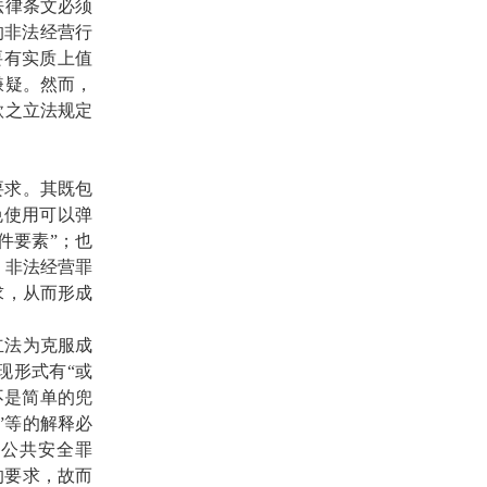
法律条文必须
的非法经营行
要有实质上值
嫌疑。然而，
款之立法规定
求。其既包
免使用可以弹
件要素”；也
，非法经营罪
求，从而形成
法为克服成
现形式有“或
不是简单的兜
”等的解释必
害公共安全罪
的要求，故而