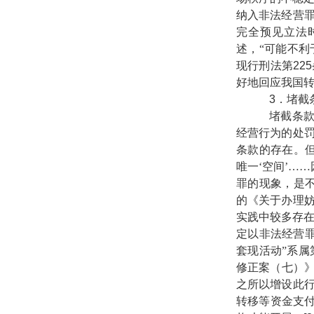
纳入非法经营
完全预见立法
述，“可能不利
现行刑法第
225
好地回应我国
3
．堵截
堵截条款的
经营行为的处
条款的存在。
唯一‘空间’…
罪的现象，是不
的《关于办理
实践中较多存
定以非法经营
套现活动”系属
修正案（七）》
之所以增设此
转移等资金支付