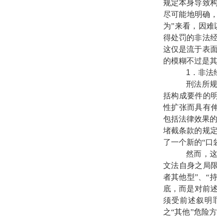
规定本身导致
尽可能地明确
为”来看，因
得处罚的非法
这仅是流于表
的模糊不过是
1
．非法
刑法所规定
括构成要件的
性扩张而具有
包括法律效果
堵截条款的规
了一个新的“口
然而，这种
文法自身之局
者其他型”、“
底，而是对前述
须受前述叙明
之“其他”危险