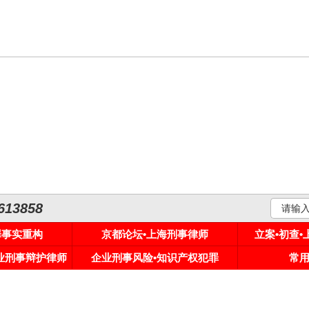
3858
罪事实重构
京都论坛•上海刑事律师
立案•初查
专业刑事辩护律师
企业刑事风险•知识产权犯罪
常