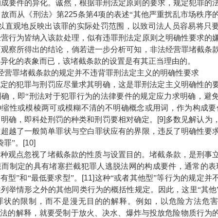
构成要件的异化。诚然，根据罪刑法定原则的要求，规定犯罪的
，故而从《刑法》第
225
条第
4
项的表述“其他严重扰乱市场秩序
难以直观地反映出该罪的实际处罚范围，以致司法人员容易将只
经营行为皆纳入该款处理，似有违罪刑法定原则之明确性要求的
面观察所得出的结论，倘若进一步分析可知，非法经营罪堵截条
其异化的表象而已，该堵截条款的设置是有其正当理由的。
经营罪堵截条款的规定并不违背罪刑法定主义的明确性要求
的犯罪与刑罚应尽量求其明确，这是罪刑法定主义明确性的要
明确，即“刑法对于犯罪行为的法律要件的规定应力求明确，避
伸缩性或模棱两可或模糊不清的不明确概念或用词，作为构成要
的明确，即科处刑罚的种类和刑罚要相对确定。
[9]
多数见解认为
定超越了一般简单罪状与空白罪状应有的界限，违反了明确性要
袋罪”。
[10]
观点忽视了堵截条款的性质与设置目的。堵截条款，是刑事立
限而制定的具有堵塞拦截犯罪人逃脱法网的构成要件，通常的表
持有型”和“最低要求型”。
[11]
这种“或者其他型”等行为的规定并
列举情形之外的其他同类行为的概括性规定。因此，这里“其他
罪状的限制，而不是漫无目的的解释。例如，以危险方法危
方法的解释，就要受制于放火、决水、爆炸与投放危险物质行为