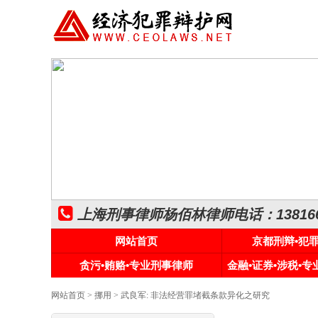
上海刑事律师杨佰林律师电话：1381661
网站首页
京都刑辩•犯
贪污•贿赂•专业刑事律师
金融•证券•涉税•
网站首页
>
挪用
> 武良军: 非法经营罪堵截条款异化之研究