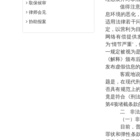
取保候审
值得注意的
律师会见
息环境的恶化
协助报案
适用法律若干
定，以营利为
网络有偿提供
为‘情节严重’
一规定被视为是
《解释》颁布
发布虚假信息的
客观地说，
题是，在现代刑
否具有规范上的
竟是符合《刑
第
4
项堵截条款
二 非法经
（一）非法
目前，普遍
罪状和弹性条