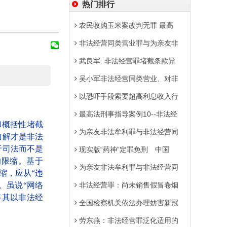
热门排行
农民收购玉米案改判无罪 最高
非法经营同类营业罪与为亲友非
武良军: 非法经营罪堵截条款异
吴小军非法经营同类营业、对非
以恐吓手段索要超高利息收入行
最高法刑事指导案例10--非法经
和概括性堵截
为亲友非法牟利罪与非法经营同
曲解才是非法
于司法而不是
现实版“药神”定罪免刑 中国
的限缩。基于
为亲友非法牟利罪与非法经营同
缩，应从“违
。虽说“网络
非法经营罪：尚未销售假冒卷烟
将其以非法经
全国检察机关依法办理妨害新冠
劳东燕：非法经营罪泛化适用的