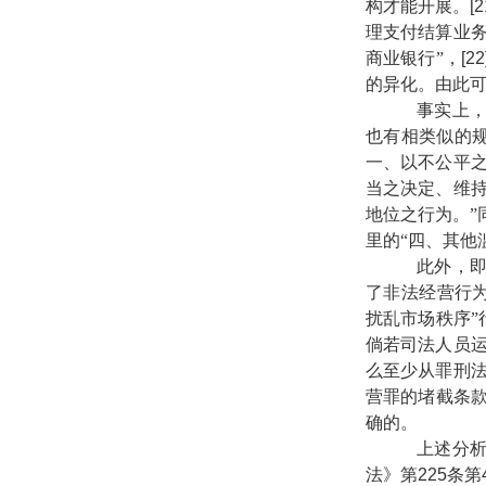
构才能开展。
[2
理支付结算业
商业银行”，
[22
的异化。由此
事实上，对
也有相类似的规
一、以不公平
当之决定、维
地位之行为。”
里的“四、其他
此外，即使
了非法经营行为
扰乱市场秩序”
倘若司法人员
么至少从罪刑
营罪的堵截条款
确的。
上述分析可
法》第
225
条第