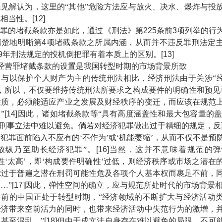
见解认为，这里的“其他”危险方法应与放火、决水、爆炸与投
或相当性。
[12]
的堵截条款亦是如此，通过《刑法》第
225
条前
3
项列举的行
清楚地明晰第
4
项堵截条款之所属内涵，从而并不违反罪刑法定
9
年刑法规定的投机倒把罪有着本质上的区别。
[13]
经营罪堵截条款的设置是我国转型时期的市场背景所致
以保护个人财产为主的传统刑法相比，经济刑法由于关涉“经
，所以，不仅要维持传统刑法所要求之构成要件的明确性和预见
性质，必须能适应产业之发展及财经秩序的变迁，而应该在规范
”
[14]
因此，诸如堵截条款等“具有高度涵盖性和最大包容量的盖
刑事立法中难以避免。倘若对经济犯罪做出过于精细的规定，反
犯罪面前陷入不应有的‘不作为’或‘机能萎缩’，从而不仅不是预
放纵乃至助长经济犯罪”。
[16]
当然，这并不意味着规范的弹
性‘太高’，即‘构成要件明确性’过低，则经济秩序或市场之潜在
虑过于普遍之潜在刑罚可能性危及各项个人基本权而裹足不前，
…”
[17]
因此，弹性空间的确立，应与规范所处时代的市场背景
的中国正处于转型时期，“经济领域的不断扩大与经济活动类
经济带来空前活力的同时，也带来经济活动中失范行为的激增，
甚至混乱。”
[18]
但由于成文法自身存在难以避免的局限，不可