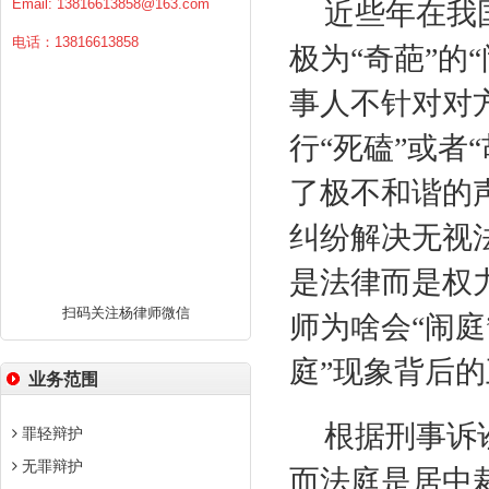
Email:
13816613858@163.com
近些年在我
电话：13816613858
极为“奇葩”的
事人不针对对
行“死磕”或者
了极不和谐的
纠纷解决无视
是法律而是权
扫码关注杨律师微信
师为啥会“闹庭
庭”现象背后
业务范围
根据刑事诉
罪轻辩护
无罪辩护
而法庭是居中