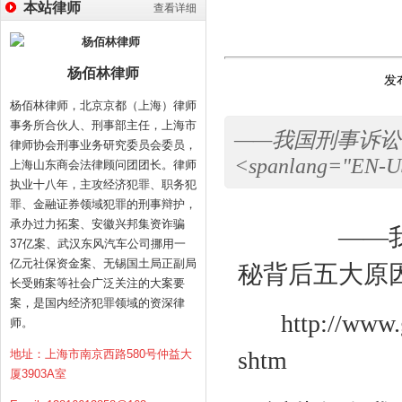
本站律师
查看详细
杨佰林律师
发布
杨佰林律师，北京京都（上海）律师
事务所合伙人、刑事部主任，上海市
——我国刑事诉讼
律师协会刑事业务研究委员会委员，
<spanlang="EN-US"
上海山东商会法律顾问团团长。律师
执业十八年，主攻经济犯罪、职务犯
罪、金融证券领域犯罪的刑事辩护，
承办过力拓案、安徽兴邦集资诈骗
——
37亿案、武汉东风汽车公司挪用一
亿元社保资金案、无锡国土局正副局
秘背后五大原
长受贿案等社会广泛关注的大案要
案，是国内经济犯罪领域的资深律
http://www
师。
shtm
地址：上海市南京西路580号仲益大
厦3903A室