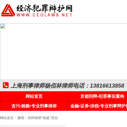
上海刑事律师杨佰林律师电话：13816613858
网站首页
京都刑辩•犯罪事实重构
贪污•贿赂•专业刑事律师
金融•证券•涉税•专业刑事辩护
网站首页
>
挪用
> 刑辩律师“闹庭”背后