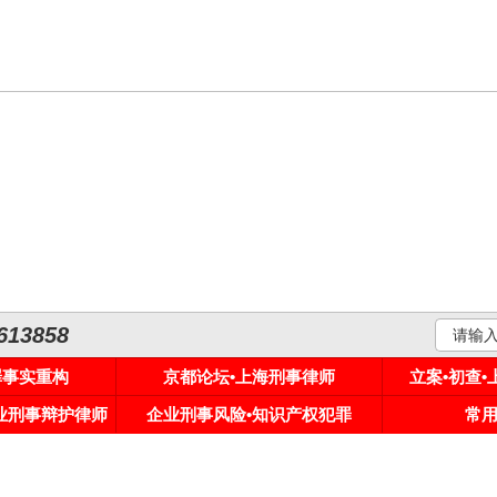
3858
罪事实重构
京都论坛•上海刑事律师
立案•初查
专业刑事辩护律师
企业刑事风险•知识产权犯罪
常