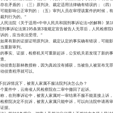
间存在矛盾的；（三）原判决、裁定适用法律确有错误的；（四
，可能影响公正审判的；（五）审判人员在审理该案件的时候，
裁判行为的。”
民法院《关于适用
<
中华人民共和国刑事诉讼法
>
的解释》第
1
照刑事诉讼法第
195
条第
3
项规定宣告被告人无罪后，人民检察院
诉的，应当依法受理。”
果有新的证据证明原判决、裁定认定的事实确有错误，可能影
应当重新审判。
事实、证据，检察机关可重新起诉，公安机关若发现了新的事
侦查。
侦查彭新林教授称，因为真凶没有捕获，当被告人被宣布无罪
启动侦查程序就可以。
不抗诉情况下，被害人家属不服法院判决怎么办？
案件中，云南省人民检察院在二审中撤回了起诉。
，在刑事诉讼中，被害人家属对一审结果不服不能直接上诉，
果检察院决定不抗诉，被害人家属只能申诉，可以向法院申请再
和证据。