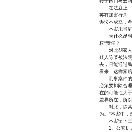
转于四川与云
在法庭上，陈
英有加害行为
诉讼不成立，
本案未当庭
为什么昆明市
权”责任？
对此胡家人委
疑人陈某被法
去，只能通过
看来，这样索
刑事案件的证
必须要排除合理
在的可能性大
差异所在，所
对此，陈某的
为。“本案中，
本案留下三
1
、公安机