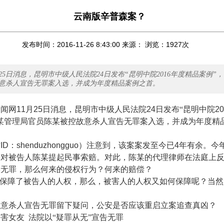
云南版辛普森案？
发布时间：2016-11-26 8:43:00 来源： 浏览：
1927
次
25日消息，昆明市中级人民法院24日发布“昆明中院2016年度精品案例”
意杀人宣告无罪案入选，并成为年度精品案例之首。
新闻网
11
月
25
日消息，昆明市中级人民法院
24
日发布“昆明中院
20
某管理局官员陈某被控故意杀人宣告无罪案入选，并成为年度精
信
ID
：
shenduzhongguo
）注意到，该案案发至今已
4
年有余。今
子对被告人陈某提起民事索赔。对此，陈某的代理律师在法庭上
某无罪，那么何来的侵权行为？何来的赔偿？
保障了被告人的人权，那么，被害人的人权又如何保障呢？当然
杀人宣告无罪留下疑问，公安是否应该重启立案追查真凶？
害女友
法院以“疑罪从无”宣告无罪