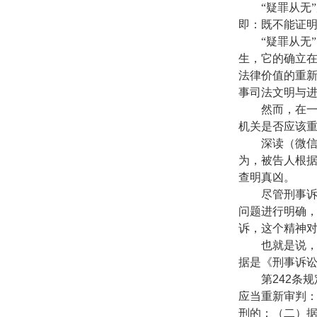
“疑罪从无”
即：既不能证
“疑罪从无”
生，它的确立
法律价值的重
事司法文明与
然而，在一件
机关是否应该
深读（微
为，被告人根据
查明真凶。
尽管刑事诉讼
问题进行明确
诉，这个精神
也就是说，公
据是《刑事诉
第
242
条规
应当重新审判
刑的；（二）