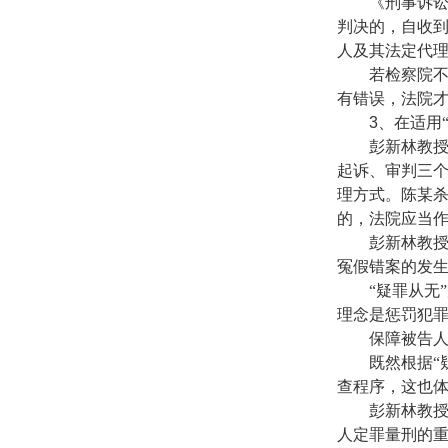
《刑事诉讼
判决的，自收
人及其法定代
若检察院不同
有错误，法院
3
、在适用
彭新林教授
起诉、审判三
理方式。陈某杀
的，法院应当
彭新林教授称
冤假错案的发
“疑罪从无”
理念是惩罚犯
保障被告人人
既然根据“疑
查程序，这也
彭新林教授认
人定罪量刑的