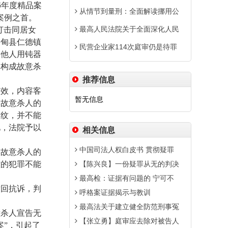
6
年度精品案
从情节到量刑：全面解读挪用公
案例之首。
最高人民法院关于全面深化人民
打击同居女
寻甸县仁德镇
民营企业家114次庭审仍是待罪
被他人用钝器
已构成故意杀
推荐信息
效，内容客
暂无信息
某故意杀人的
指纹，并不能
见，法院予以
相关信息
中国司法人权白皮书 贯彻疑罪
故意杀人的
控的犯罪不能
【陈兴良】一份疑罪从无的判决
最高检：证据有问题的 宁可不
回抗诉，判
呼格案证据揭示与教训
最高法关于建立健全防范刑事冤
杀人宣告无
【张立勇】庭审应去除对被告人
案”，引起了