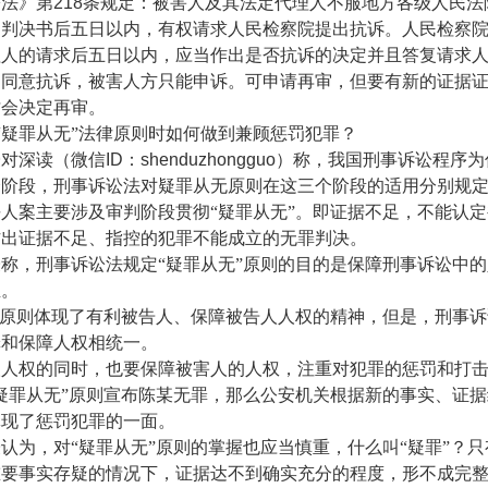
法》第
218
条规定：被害人及其法定代理人不服地方各级人民法
到判决书后五日以内，有权请求人民检察院提出抗诉。人民检察
理人的请求后五日以内，应当作出是否抗诉的决定并且答复请求
意抗诉，被害人方只能申诉。可申请再审，但要有新的证据证
才会决定再审。
“疑罪从无”法律原则时如何做到兼顾惩罚犯罪？
对深读（微信
ID
：
shenduzhongguo
）称，我国刑事诉讼程序为
个阶段，刑事诉讼法对疑罪从无原则在这三个阶段的适用分别规
人案主要涉及审判阶段贯彻“疑罪从无”。即证据不足，不能认
作出证据不足、指控的犯罪不能成立的无罪判决。
，刑事诉讼法规定“疑罪从无”原则的目的是保障刑事诉讼中的
生。
原则体现了有利被告人、保障被告人人权的精神，但是，刑事诉
罪和保障人权相统一。
权的同时，也要保障被害人的人权，注重对犯罪的惩罚和打
罪从无”原则宣布陈某无罪，那么公安机关根据新的事实、证据
体现了惩罚犯罪的一面。
为，对“疑罪从无”原则的掌握也应当慎重，什么叫“疑罪”？只
重要事实存疑的情况下，证据达不到确实充分的程度，形不成完