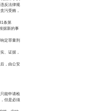
）违反法律规
有贪污受贿，
81
条第
根据新的事
响定罪量刑
实、证据，
后，由公安
只能申请检
审，但是必须