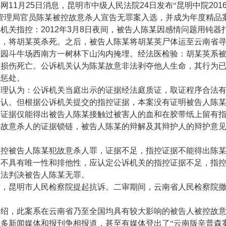
网
11
月
25
日消息，昆明市中级人民法院
24
日发布“昆明中院
201
管理局官员陈某被控故意杀人宣告无罪案入选，并成为年度精品
机关指控：
2012
年
3
月
8
日夜间，被告人陈某因感情问题用钝器
部，将胡某英杀死。之后，被告人陈某将胡某英尸体运至云南省
庄园斗牛场西南方一树林下山沟内掩埋。经法医检验：胡某英系
脑损伤死亡。公诉机关认为陈某故意非法剥夺他人生命，其行为
法惩处。
认为：公诉机关当庭出示的证据经法庭质证，取证程序合法有
确认。但根据公诉机关提交的指控证据，本案没有证明被告人陈
有证据仅能得出被告人陈某接触过被害人的血和在胶带纸上留有
某故意杀人的证据锁链，被告人陈某的辩解及其辩护人的辩护意
被告人陈某犯故意杀人罪，证据不足，指控证据不能得出陈某
据不具有唯一性和排他性，应认定公诉机关的指控证据不足，指
依法判决被告人陈某无罪。
昆明市人民检察院提起抗诉。二审期间，云南省人民检察院撤
，此案系在云南省乃至全国均具有较大影响的被告人被控故意
多新闻媒体和报刊争相报道，甚至有媒体登出了“云南版辛普森