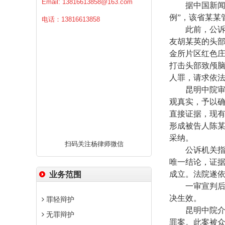
Email:
13816613858@163.com
据中国新闻
例”，该省某某
电话：13816613858
此前，公诉
友胡某英的头
金所片区红色
打击头部致颅
人罪，请求依
昆明中院审理
观真实，予以
直接证据，现
形成被告人陈
采纳。
扫码关注杨律师微信
公诉机关指控
唯一结论，证
成立。法院遂
业务范围
一审宣判后，
决生效。
罪轻辩护
昆明中院介绍
无罪辩护
罪案。此案被众