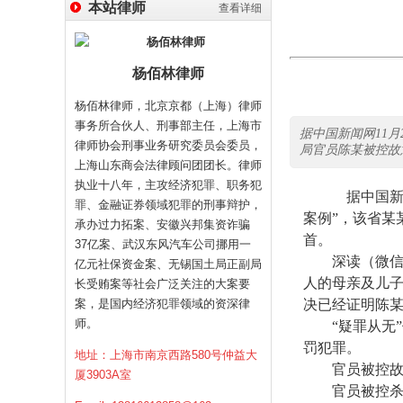
本站律师
查看详细
杨佰林律师
杨佰林律师，北京京都（上海）律师
事务所合伙人、刑事部主任，上海市
据中国新闻网11月
律师协会刑事业务研究委员会委员，
局官员陈某被控故
上海山东商会法律顾问团团长。律师
执业十八年，主攻经济犯罪、职务犯
据中国
罪、金融证券领域犯罪的刑事辩护，
案例”，该省某
承办过力拓案、安徽兴邦集资诈骗
首。
37亿案、武汉东风汽车公司挪用一
深读（微
亿元社保资金案、无锡国土局正副局
人的母亲及儿
长受贿案等社会广泛关注的大案要
案，是国内经济犯罪领域的资深律
决已经证明陈
师。
“疑罪从无”
罚犯罪。
地址：上海市南京西路580号仲益大
官员被控故意
厦3903A室
官员被控杀