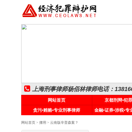
上海刑事律师杨佰林律师电话：1381661
网站首页
京都刑辩•犯
贪污•贿赂•专业刑事律师
金融•证券•涉税•
网站首页
>
挪用
> 云南版辛普森案？