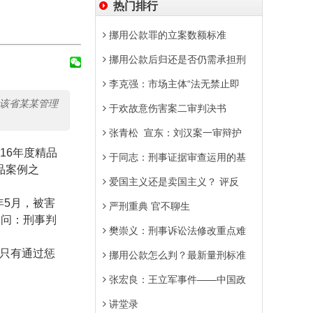
热门排行
挪用公款罪的立案数额标准
挪用公款后归还是否仍需承担刑
李克强：市场主体“法无禁止即
，该省某某管理
于欢故意伤害案二审判决书
张青松 宣东：刘汉案一审辩护
16
年度精品
于同志：刑事证据审查运用的基
品案例之
爱国主义还是卖国主义？ 评反
年
5
月，被害
严刑重典 官不聊生
反问：刑事判
樊崇义：刑事诉讼法修改重点难
只有通过惩
挪用公款怎么判？最新量刑标准
张宏良：王立军事件——中国政
讲堂录