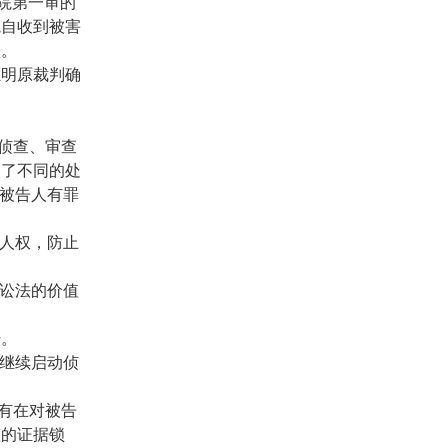
院第一审的
院自收到被害
人。
明原裁判确
侦查、审查
定了不同的处
定被告人有罪
人权，防止
讼法的价值
击。
继续启动侦
有在对被告
整的证据锁