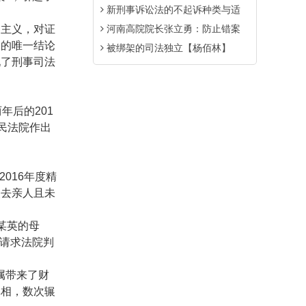
新刑事诉讼法的不起诉种类与适
主义，对证
河南高院院长张立勇：防止错案
人的唯一结论
被绑架的司法独立【杨佰林】
现了刑事司法
两年后的
201
民法院作出
2016
年度精
失去亲人且未
某英的母
，请求法院判
属带来了财
真相，数次辗