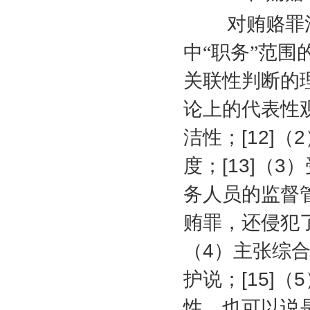
对贿赂罪法
中“职务”范
关联性判断的
论上的代表性
洁性；
[12]
（
2
度；
[13]
（
3
）
务人员的监督
贿罪，还侵犯
（
4
）主张综
护说；
[15]
（
5
性，也可以说