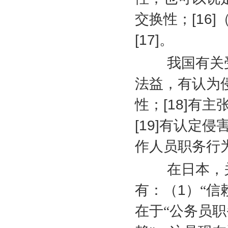
交换性；
[16]
[17]
。
我国有关受
法益，有认为
性；
[18]
有主
[19]
有认定侵
作人员职务行
在日本，关
有：（
1
）“信
在于“公务员