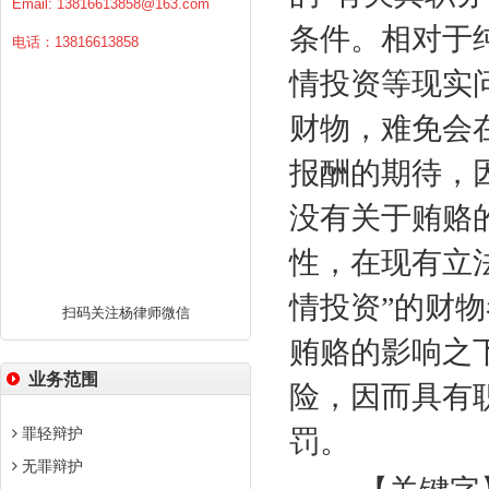
Email:
13816613858@163.com
条件。相对于
电话：13816613858
情投资等现实
财物，难免会
报酬的期待，
没有关于贿赂
性，在现有立
情投资”的财
扫码关注杨律师微信
贿赂的影响之
业务范围
险，因而具有
罪轻辩护
罚。
无罪辩护