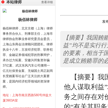
本站律师
查看详细
杨佰林律师
发布
杨佰林律师，北京京都（上海）律师
事务所合伙人、刑事部主任，上海市
【摘要】我国贿赂
律师协会刑事业务研究委员会委员，
益”均不是实行
上海山东商会法律顾问团团长。律师
执业十八年，主攻经济犯罪、职务犯
的要素，相当于国
罪、金融证券领域犯罪的刑事辩护，
是成立贿赂罪的
承办过力拓案、安徽兴邦集资诈骗
37亿案、武汉东风汽车公司挪用一
亿元社保资金案、无锡国土局正副局
【摘要】我
长受贿案等社会广泛关注的大案要
案，是国内经济犯罪领域的资深律
他人谋取利益
师。
务之间存在对
地址：上海市南京西路580号仲益大
厦3903A室
的“有关其职