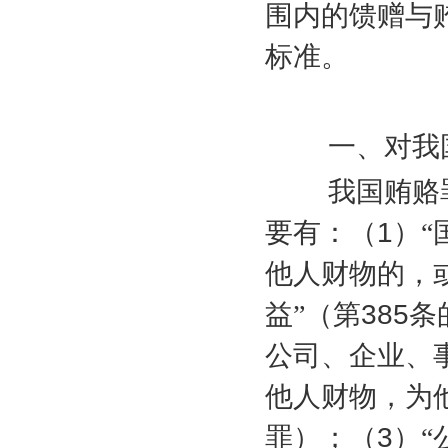
围内的馈赠与
标准。
一、对我国
我国贿赂罪中
要有：（
1
）“
他人财物的，
益”（第
385
条
公司、企业、
他人财物，为
罪）；（
3
）“