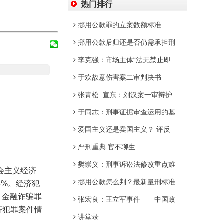
热门排行
挪用公款罪的立案数额标准
挪用公款后归还是否仍需承担刑
李克强：市场主体“法无禁止即
于欢故意伤害案二审判决书
张青松 宣东：刘汉案一审辩护
于同志：刑事证据审查运用的基
爱国主义还是卖国主义？ 评反
严刑重典 官不聊生
樊崇义：刑事诉讼法修改重点难
会主义经济
挪用公款怎么判？最新量刑标准
33%。经济犯
，金融诈骗罪
张宏良：王立军事件——中国政
济犯罪案件情
讲堂录