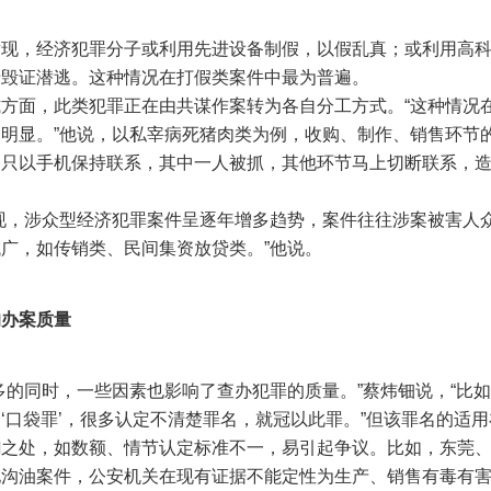
，经济犯罪分子或利用先进设备制假，以假乱真；或利用高科
于毁证潜逃。这种情况在打假类案件中最为普遍。
面，此类犯罪正在由共谋作案转为各自分工方式。“这种情况
明显。”他说，以私宰病死猪肉类为例，收购、制作、销售环节
，只以手机保持联系，其中一人被抓，其他环节马上切断联系，
，涉众型经济犯罪案件呈逐年增多趋势，案件往往涉案被害人
广，如传销类、民间集资放贷类。”他说。
响办案质量
的同时，一些因素也影响了查办犯罪的质量。”蔡炜钿说，“比
‘口袋罪’，很多认定不清楚罪名，就冠以此罪。”但该罪名的适
糊之处，如数额、情节认定标准不一，易引起争议。比如，东莞
地沟油案件，公安机关在现有证据不能定性为生产、销售有毒有