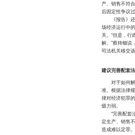
产、销售不符
后因定性争议
《报告》还显
场经济运行中
关。“但是，行
解。”蔡炜钿说
司法机关移交
建议完善配套
对于如何解决
准。根据法律
律对经济犯罪
慑力弱。
“完善配套法
定生产、销售
造成难以定罪