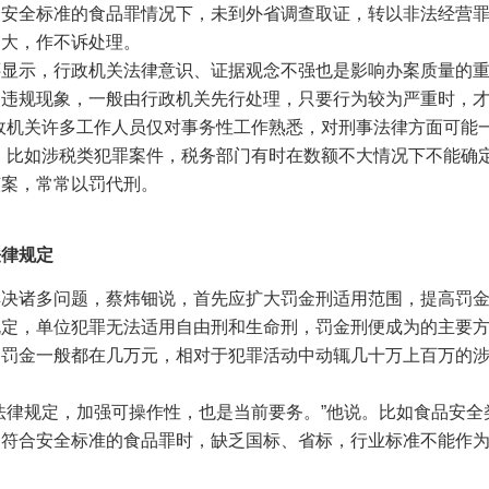
合安全标准的食品罪情况下，未到外省调查取证，转以非法经营
过大，作不诉处理。
示，行政机关法律意识、证据观念不强也是影响办案质量的重
的违规现象，一般由行政机关先行处理，只要行为较为严重时，
政机关许多工作人员仅对事务性工作熟悉，对刑事法律方面可能
，比如涉税类犯罪案件，税务部门有时在数额不大情况下不能确
该案，常常以罚代刑。
法律规定
诸多问题，蔡炜钿说，首先应扩大罚金刑适用范围，提高罚金
规定，单位犯罪无法适用自由刑和生命刑，罚金刑便成为的主要
的罚金一般都在几万元，相对于犯罪活动中动辄几十万上百万的
律规定，加强可操作性，也是当前要务。”他说。比如食品安全
不符合安全标准的食品罪时，缺乏国标、省标，行业标准不能作
。