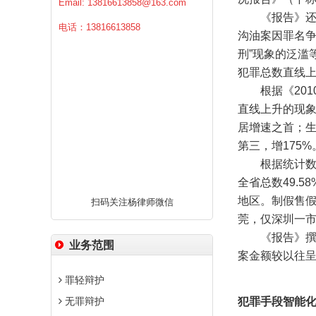
Email:
13816613858@163.com
《报告》还专
电话：13816613858
沟油案因罪名争
刑”现象的泛滥
犯罪总数直线
根据《2010
直线上升的现象
居增速之首；生
第三，增175
根据统计数据
全省总数49.
地区。制假售
扫码关注杨律师微信
莞，仅深圳一市的
《报告》撰写
业务范围
案金额较以往
罪轻辩护
无罪辩护
犯罪手段智能