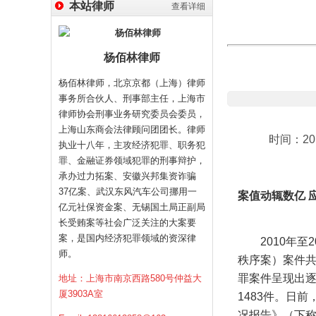
本站律师
查看详细
杨佰林律师
杨佰林律师，北京京都（上海）律师
事务所合伙人、刑事部主任，上海市
律师协会刑事业务研究委员会委员，
上海山东商会法律顾问团团长。律师
时间：201
执业十八年，主攻经济犯罪、职务犯
罪、金融证券领域犯罪的刑事辩护，
承办过力拓案、安徽兴邦集资诈骗
37亿案、武汉东风汽车公司挪用一
案值动辄数亿 
亿元社保资金案、无锡国土局正副局
长受贿案等社会广泛关注的大案要
案，是国内经济犯罪领域的资深律
2010年至2
师。
秩序案）案件共计
罪案件呈现出逐
地址：上海市南京西路580号仲益大
厦3903A室
1483件。日
况报告》（下