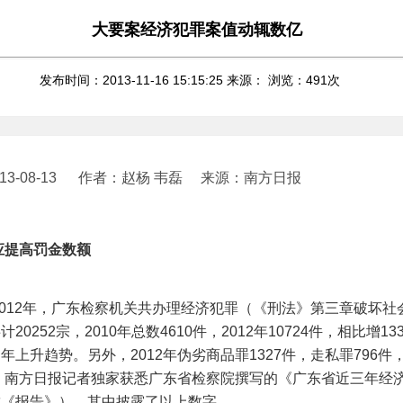
大要案经济犯罪案值动辄数亿
发布时间：2013-11-16 15:15:25 来源： 浏览：
491
次
3-08-13
作者：赵杨 韦磊
来源：南方日报
应提高罚金数额
012年，广东检察机关共办理经济犯罪（《刑法》第三章破坏社
20252宗，2010年总数4610件，2012年10724件，相比增1
年上升趋势。另外，2012年伪劣商品罪1327件，走私罪796件
前，南方日报记者独家获悉广东省检察院撰写的《广东省近三年经
称《报告》），其中披露了以上数字。