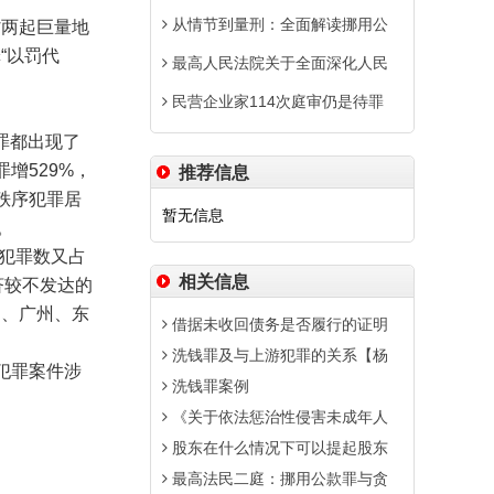
从情节到量刑：全面解读挪用公
两起巨量地
“以罚代
最高人民法院关于全面深化人民
民营企业家114次庭审仍是待罪
罪都出现了
增529%，
推荐信息
秩序犯罪居
暂无信息
。
犯罪数又占
相关信息
济较不发达的
圳、广州、东
借据未收回债务是否履行的证明
洗钱罪及与上游犯罪的关系【杨
犯罪案件涉
洗钱罪案例
《关于依法惩治性侵害未成年人
股东在什么情况下可以提起股东
最高法民二庭：挪用公款罪与贪