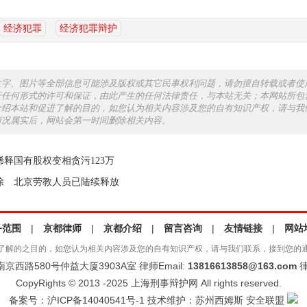
经济犯罪
经济犯罪辩护
文字、图片等全部信息可能涉及版权或其它民事权利问题，请勿擅自转载或者使
行任何形式的许可和保证，由此产生的任何法律责任，与本站无关；本网站所包
介绍本站和促进了解的目的，如您认为相关内容涉及您的自有知识产权，请与我
情况属实后，网站会第一时间删除相关内容。
稀释国有股权变相贪污123万
除 北京劳教人员已陆续释放
务范围
|
京都律师
|
京都介绍
|
留言咨询
|
友情链接
|
网站
了解的之目的，如您认为相关内容涉及您的自有知识产权，请与我们联系，接到您的
西路580号仲益大厦3903A室 律师Email:
13816613858@163.com
律
CopyRights © 2013 -2025 上海刑事辩护网 All rights reserved.
备案号：
沪ICP备14040541号-1
技术维护：
苏州西姆斯
安全联盟