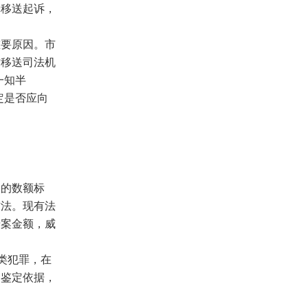
罪移送起诉，
要原因。市
才移送司法机
一知半
定是否应向
的数额标
方法。现有法
涉案金额，威
类犯罪，在
为鉴定依据，