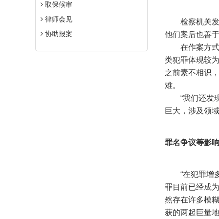
取保候审
律师会见
检察机关发现
协助报案
他们案后也善
在作案方式方
类犯罪体现较为
之前素不相识
难。
“我们还发现
巨大，涉及领域
罪名争议等影
“在犯罪增多
罪目前已经成为
然存在许多模
获的两起巨量