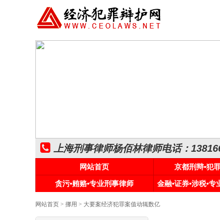
上海刑事律师杨佰林律师电话：1381661
网站首页
京都刑辩•犯
贪污•贿赂•专业刑事律师
金融•证券•涉税•
网站首页
>
挪用
> 大要案经济犯罪案值动辄数亿