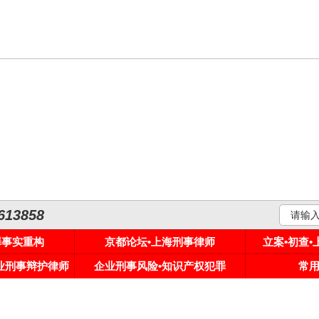
3858
罪事实重构
京都论坛•上海刑事律师
立案•初查
专业刑事辩护律师
企业刑事风险•知识产权犯罪
常