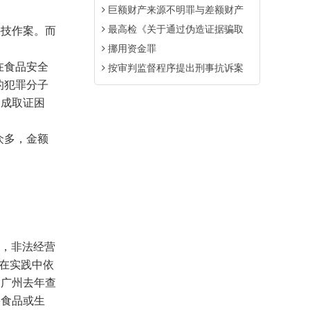
巨额财产来源不明罪与差额财产
最高检《关于通过伪造证据骗取
技作案。而
挪用资金罪
在食品安全
按审判监督程序提出刑事抗诉案
的犯罪分子
造成取证困
众多，金额
如，非法经营
用在实践中依
、广州去年查
害食品或生