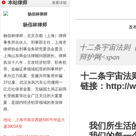
本站律师
查看详细
杨佰林律师
发布
杨佰林律师，北京京都（上海）律师
事务所合伙人、刑事部主任，上海市
十二条宇宙法则（上）链
律师协会刑事业务研究委员会委员，
辩护网<span
上海山东商会法律顾问团团长。律师
执业十八年，主攻经济犯罪、职务犯
罪、金融证券领域犯罪的刑事辩护，
十二条宇宙法
承办过力拓案、安徽兴邦集资诈骗
37亿案、武汉东风汽车公司挪用一
链接：
http://
亿元社保资金案、无锡国土局正副局
长受贿案等社会广泛关注的大案要
案，是国内经济犯罪领域的资深律
神圣
师。
地址：上海市南京西路580号仲益大
我们所生活
厦3903A室
我们的每一