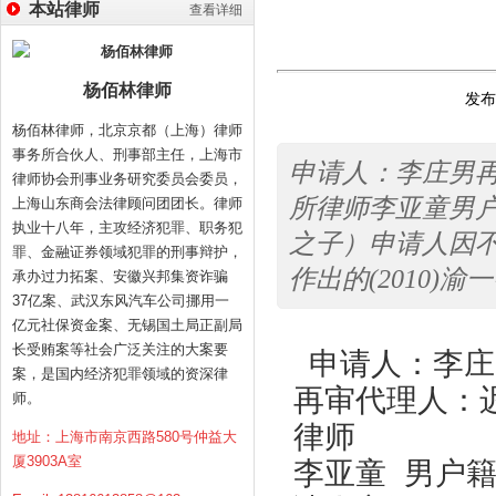
本站律师
查看详细
杨佰林律师
发布时
杨佰林律师，北京京都（上海）律师
事务所合伙人、刑事部主任，上海市
申请人：李庄男
律师协会刑事业务研究委员会委员，
所律师李亚童男户
上海山东商会法律顾问团团长。律师
执业十八年，主攻经济犯罪、职务犯
之子）申请人因不
罪、金融证券领域犯罪的刑事辩护，
作出的(2010)
承办过力拓案、安徽兴邦集资诈骗
37亿案、武汉东风汽车公司挪用一
亿元社保资金案、无锡国土局正副局
长受贿案等社会广泛关注的大案要
申请人：李庄
案，是国内经济犯罪领域的资深律
再审代理人：
师。
律师
地址：上海市南京西路580号仲益大
厦3903A室
李亚童 男户籍