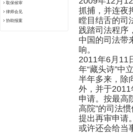
2009年12
取保候审
抓捕，并连夜
律师会见
瞠目结舌的司
协助报案
践踏司法程序
中国的司法带
响。
2011年6月
年“藏头诗”中
半年多来，除
外，并于201
申请。按最高
高院”的司法
提出再审申请
或许还会给当