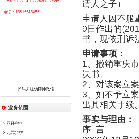
Email:
13816613858@163.com
请人之子）
电话：13816613858
申请人因不服重
9日作出的(2
书，现依刑诉
申请事项：
1、撤销重庆市
决书。
2、对该案立
扫码关注杨律师微信
3、如不予立
出具相关手续
业务范围
事实与理由：
罪轻辩护
序 言
无罪辩护