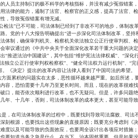
件的人员主持制订的极不科学的考核指标，并没有减少冤假错案
适用法律的能力，遏制了法官、检察官的正义感，提高了法官、
极性，导致冤假错案有增无减。
检法”已不可能，司法体制已经到了非改不可的地步，体制改
路。党的十八大报告明确提出“进一步深化司法体制改革，坚持
法体制，确保审判机关、检察机关依法独立公正行使审判权、检
全会审议通过的《中共中央关于全面深化改革若干重大问题的决
出“推进法治中国建设”，其中包括“维护宪法法律权威”、“深化
依法独立公正行使审判权检察权”、“健全司法权力运行机制”、“
容。《决定》提出的改革内容让法律人看到了中国司法的希望。
面累积的问题实在太多，恶性循环越来越严重。如后所述，
革内容，恐怕需要十几年乃至更长时间。而且，现在的改革很难
突破口，能否依次顺利进行改革，也不无疑问。但是，许多问题
拖几年、十几年，否则，司法体制改革的成本更大，甚至可能导
，在司法体制改革的过程中，既要找到导致司法腐败、司法
的深刻根源，也要找出这些现象的直接原因；既要充分考虑到《
的难度以及可能导致的负面效应，也要周全设计出各项应对措施
，也要知道当务之急是什么。在当下，治本固然重要，但是如果