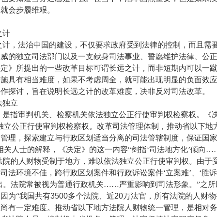
本就会步履维艰。
计
，法治中国的建设，不仅要求政府受到法律的控制，而且需
权威的独立司法部门以及一支献身司法事业、誓愿维护法律、公
决定》所提出的一些改革目标可谓长远之计，而非短期内可以一
措施具有相当难度，如果不考虑周全，就可能出现明显的负面效
略作探讨，旨在说明长远之计的改革难度，决非反对司法改革。
独立
指审判机关、检察机关依法独立公正行使审判权检察权。《
独立公正行使审判权检察权。改革司法管理体制，推动省以下地
一管理，探索建立与行政区划适当分离的司法管辖制度，保证国
相关人士的解释，《决定》的这一内容“剑指‘司法地方化’倾向…
法院的人财物受制于地方，难以依法独立公正行使审判权。由于
司法环境不佳，跨行政区划案件和行政诉讼案件‘立案难’、‘胜诉
出。法院常被视为普通行政机关……严重影响到司法形象。”之所
因为“我国共有
3500
多个法院、近
20
万法官，所有法院的人财物
上尚有一定难度。推动省以下地方法院人财物统一管理，是相对