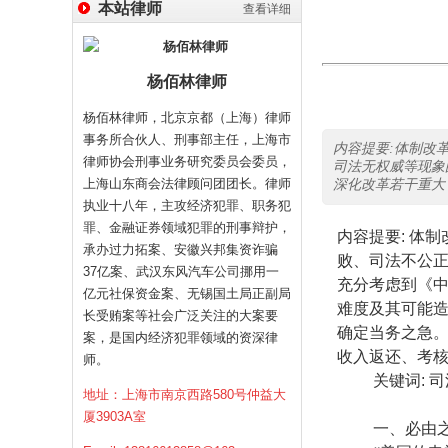
本站律师
查看详细
杨佰林律师
杨佰林律师，北京京都（上海）律师
事务所合伙人、刑事部主任，上海市
内容提要:体制改
律师协会刑事业务研究委员会委员，
司法无权威等现象
上海山东商会法律顾问团团长。律师
深化改革若干重大
执业十八年，主攻经济犯罪、职务犯
罪、金融证券领域犯罪的刑事辩护，
内容提要
:
体制
承办过力拓案、安徽兴邦集资诈骗
败、司法不公
37亿案、武汉东风汽车公司挪用一
充分考虑到《
亿元社保资金案、无锡国土局正副局
难度及其可能
长受贿案等社会广泛关注的大案要
确定当务之急
案，是国内经济犯罪领域的资深律
收入返还、考
师。
关键词
:
司
地址：上海市南京西路580号仲益大
厦3903A室
一、必由之