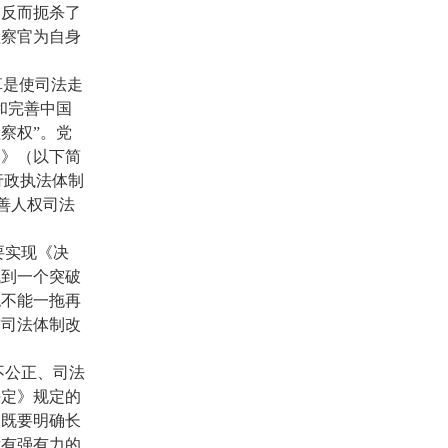
，反而扼杀了
检察官为自身
革是使司法走
和完善中国
察权”。党
定》（以下简
行政执法体制
完善人权司法
要实现《决
找到一个突破
绝不能一拖再
致司法体制改
不公正、司法
决定》规定的
；既要明确长
没有强有力的