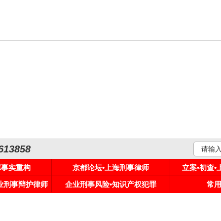
3858
罪事实重构
京都论坛•上海刑事律师
立案•初查
专业刑事辩护律师
企业刑事风险•知识产权犯罪
常