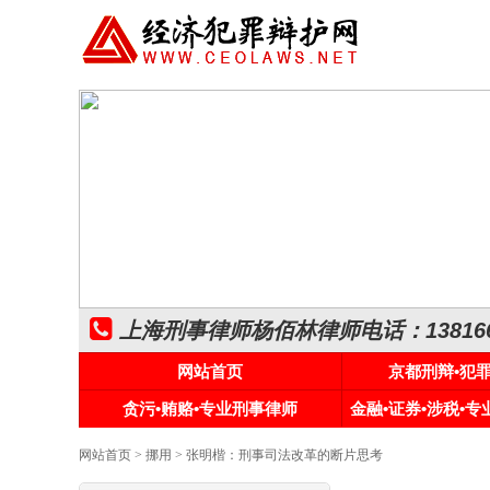
上海刑事律师杨佰林律师电话：1381661
网站首页
京都刑辩•犯
贪污•贿赂•专业刑事律师
金融•证券•涉税•
网站首页
>
挪用
> 张明楷：刑事司法改革的断片思考