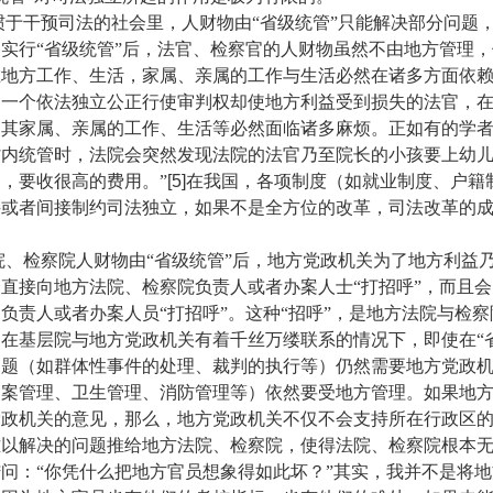
干预司法的社会里，人财物由“省级统管”只能解决部分问题
实行“省级统管”后，法官、检察官的人财物虽然不由地方管理
在地方工作、生活，家属、亲属的工作与生活必然在诸多方面依
。一个依法独立公正行使审判权却使地方利益受到损失的法官，
其家属、亲属的工作、生活等必然面临诸多麻烦。正如有的学者
省内统管时，法院会突然发现法院的法官乃至院长的小孩要上幼
，要收很高的费用。”
[5]
在我国，各项制度（如就业制度、户籍
接或者间接制约司法独立，如果不是全方位的改革，司法改革的
检察院人财物由“省级统管”后，地方党政机关为了地方利益
直接向地方法院、检察院负责人或者办案人士“打招呼”，而且
负责人或者办案人员“打招呼”。这种“招呼”，是地方法院与检
在基层院与地方党政机关有着千丝万缕联系的情况下，即使在“
问题（如群体性事件的处理、裁判的执行等）仍然需要地方党政
档案管理、卫生管理、消防管理等）依然要受地方管理。如果地
党政机关的意见，那么，地方党政机关不仅不会支持所在行政区
难以解决的问题推给地方法院、检察院，使得法院、检察院根本
问：“你凭什么把地方官员想象得如此坏？”其实，我并不是将