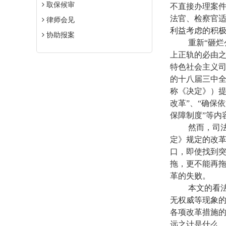
取保候审
不直接办理案
法官、检察官
律师会见
利益考虑的积
协助报案
重新“砸烂公
上正轨的必由之
特色社会主义司
的十八届三中
称《决定》）提
改革”、“确保
保障制度”等内
然而，司法方
定》规定的改
口，即使找到
拖，更不能再
革的失败。
本文的看法是
无权威等现象
各项改革措施
远之计是什么