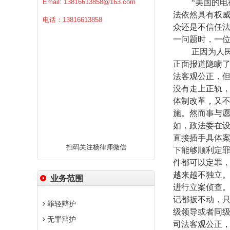
Email:
13816613858@163.com
“美国的电视
法依然具有权
电话：13816613858
众还是不信任法
一问题时，一位
正因为人民群
正面报道隐瞒
法客观公正，
没有走上正轨
体制改革，又
施。然而事与
如，政法委在
直接插手具体
扫码关注杨律师微信
下能够顺利定罪
件都可以定罪
越来越不独立
业务范围
进行立案侦查。
记都扳不动，只
罪轻辩护
级领导或者同
无罪辩护
司法客观公正