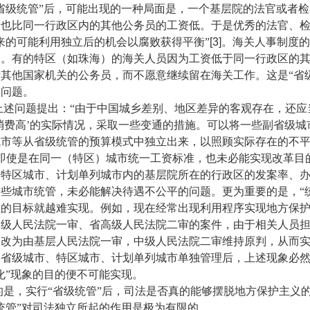
省级统管”后，可能出现的一种局面是，一个基层院的法官或者
，也比同一行政区内的其他公务员的工资低。于是优秀的法官、
来的可能利用独立后的机会以腐败获得平衡”
[3]
。海关人事制度的
失。有的特区（如珠海）的海关人员因为工资低于同一行政区的
其他国家机关的公务员，而不愿意继续留在海关工作。这是“省
的问题。
问题提出：“由于中国城乡差别、地区差异的客观存在，还应
消费高’的实际情况，采取一些变通的措施。可以将一些副省级城
城市等从省级统管的预算模式中独立出来，以照顾实际存在的不
即使是在同一（特区）城市统一工资标准，也未必能实现改革目
、特区城市、计划单列城市内的基层院所在的行政区的发案率、
些城市统管，未必能解决待遇不公平的问题。更为重要的是，“
立的目标就越难实现。例如，现在经常出现利用程序实现地方保
中级人民法院一审、省高级人民法院二审的案件，由于相关人员
便改为由基层人民法院一审，中级人民法院二审维持原判，从而
副省级城市、特区城市、计划单列城市单独管理后，上述现象必
化”现象的目的便不可能实现。
，实行“省级统管”后，司法是否真的能够摆脱地方保护主义
统管”对司法独立所起的作用是极为有限的。