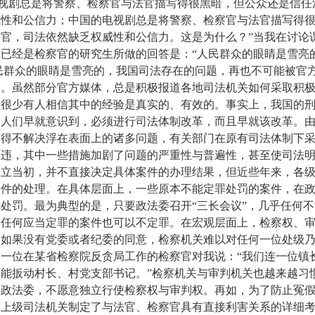
剧总是将警察、检察官与法官描写得很黑暗，但公众还是信任
威性和公信力；中国的电视剧总是将警察、检察官与法官描写得
官，司法依然缺乏权威性和公信力。这是为什么？”当我在讨论
已经是检察官的研究生所做的回答是：“人民群众的眼睛是雪亮的
众的眼睛是雪亮的，我国司法存在的问题，再也不可能被官
了。虽然部分官方媒体，总是积极报道各地司法机关如何采取积
但很少有人相信其中的经验是真实的、有效的。事实上，我国的
，人们早就意识到，必须进行司法体制改革，而且早就该改革。
不得不解决浮在表面上的诸多问题，有关部门在原有司法体制下
愿违，其中一些措施加剧了问题的严重性与普遍性，甚至使司法
设立当初，并不直接决定具体案件的办理结果，但近些年来，各
案件的处理。在具体层面上，一些原本不能定罪处罚的案件，在
处罚。最为典型的是，只要政法委召开“三长会议”，几乎任何
，任何应当定罪的案件也可以不定罪。在宏观层面上，检察权、
。如果没有党委或者纪委的同意，检察机关难以对任何一位处级
一位在某省检察院反贪局工作的检察官对我说：“我们连一位镇
能扳动村长、村党支部书记。”检察机关与审判机关也越来越习
级政法委，不愿意独立行使检察权与审判权。再如，为了防止冤
，上级司法机关制定了与法官、检察官具有直接利害关系的详细