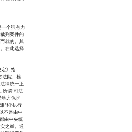
要一个强有力
正裁判案件的
蹴而就的。其
应。在此选择
决定》指
方法院、检
家法律统一正
…所谓‘司法
受地方保护
难’和‘执行
以不是由中
都由中央统
务实之举。通