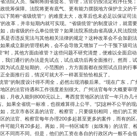
各省法院人员、编制将由省提名、管理，法官仍按法定程序任免
政统筹保障。法院将更有底气、更有能力摆脱地方保护主义的干
以下简称“省级统管”）的难度太大，改革后也未必足以保证司
的改革，并非短期内就可实现。“省级统管”的制度设计，就需
例如，由省级的什么单位统管？如果法院系统由省高级人民法院
关系是否违反宪法与其他相关法律的规定？这种改革会不会加剧
？如果成立新的管理机构，会不会导致又增加了一个干预下级司
管”时，其他方面由谁管？这些问题不研究清楚，便难以全面启
知，我们通行的办法是先试点，试点成功后再全面推行。然而，
。因为试点是短期的、小范围的，方方面面都在按照试点目的行
真正全面推行后，情况可就大不一样甚至恰恰相反了。
管”的制度设计得不周全，必然出现消极后果。“现在广东，广
西地区的法官待遇和工作强度差别很大。广州法官每年大概要审
补贴，月收入能到
8000
元以上。粤西贫苦地区的法官一年只办几
右。如果全省统一标准，也很难算得上公平。”
[2]
这种不公平的现
例如，北京市各区县的法官、检察官，只要级别相同，他们的工
的区的法官、检察官每年办理
200
多起甚至更多的案件，而有的区
案件可能只有
20
多起。再如，同一特区城市（如珠海）的法官、
政区不同而不同。但是，他们的工资在各自的行政区内一般不会