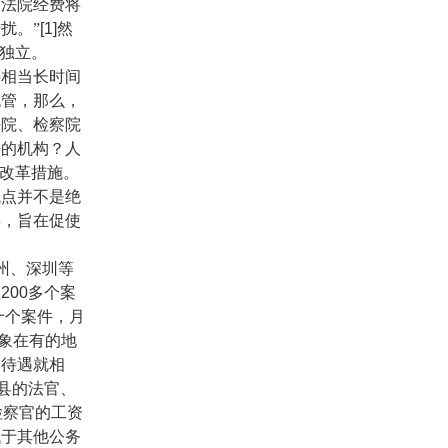
；法院经费将
扰。”
[1]
然
法独立。
要相当长时间
统管，那么，
法院、检察院
法的机构？人
动改革措施。
试点并不是绝
事，旨在促使
州、深圳等
理
200
多个案
十个案件，月
象在有的地
资待遇就相
县的法官、
检察官的工资
低于其他公务