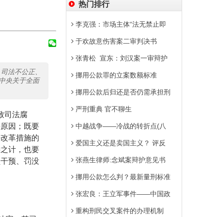
热门排行
李克强：市场主体“法无禁止即
于欢故意伤害案二审判决书
张青松 宣东：刘汉案一审辩护
、司法不公正、
挪用公款罪的立案数额标准
中央关于全面
挪用公款后归还是否仍需承担刑
严刑重典 官不聊生
致司法腐
接原因；既要
中越战争——冷战的转折点(八
法改革措施的
爱国主义还是卖国主义？ 评反
远之计，也要
张燕生律师:念斌案辩护意见书
员干预、罚没
挪用公款怎么判？最新量刑标准
张宏良：王立军事件——中国政
重构刑民交叉案件的办理机制