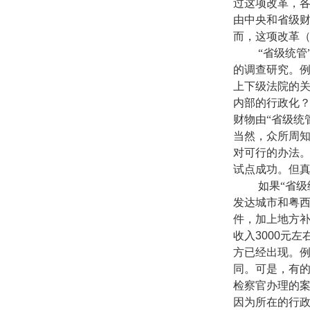
过这项改革，
由中央和省级财
而，这项改革（
“省级统管”
的调查研究。
上下级法院的
内部的行政化
财物由“省级统
当然，众所周
对可行的办法
试点成功。但
如果“省级统
发达城市和粤
件，加上地方
收入
3000
元左
方已经出现。
同。可是，有
检察官办理的
因为所在的行