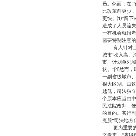
员。然而，在“
比改革前更少
更快。⑴“留下
造成了人员流
一有机会就报考
需要特别注意
有人针对上述
城市‘收入高、
市、计划单列
状。”
[4]
然而，
一副省级城市
很大区别。由这
越低，司法独
个原本应当由
民法院改判，
的目的。实行
克服“司法地方
更为重要的是
文看来，“省级