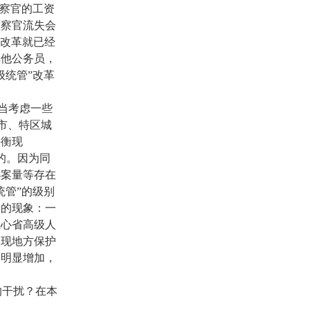
检察官的工资
检察官流失会
改革就已经
其他公务员，
级统管”改革
当考虑一些
市、特区城
平衡现
的。因为同
办案量等存在
统管”的级别
护的现象：一
担心省高级人
实现地方保护
然明显增加，
的干扰？在本