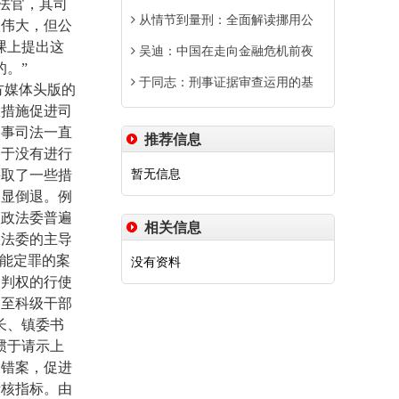
法官，其司
从情节到量刑：全面解读挪用公
很伟大，但公
课上提出这
吴迪：中国在走向金融危机前夜
。”
于同志：刑事证据审查运用的基
方媒体头版的
极措施促进司
刑事司法一直
推荐信息
由于没有进行
暂无信息
采取了一些措
明显倒退。例
级政法委普遍
相关信息
政法委的主导
不能定罪的案
没有资料
审判权的行使
乃至科级干部
长、镇委书
惯于请示上
假错案，促进
考核指标。由