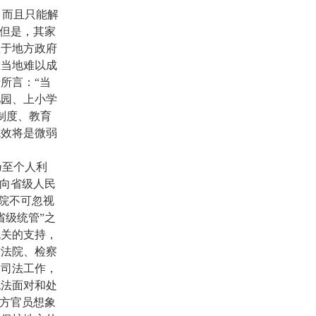
，而且只能解
，但是，其家
赖于地方政府
在当地难以成
所言：“当
儿园、上小学
制度、教育
成效将是微弱
乃至个人利
会向省级人民
察院不可忽视
省级统管”之
机关的支持，
方法院、检察
的司法工作，
无法面对和处
地方官员想象