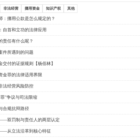
非法经营
挪用资金
知识产权
其他
师：挪用公款是怎么规定的？
：自首和立功的法律应用
的责任有什么呢？
案件所遇到的问题
金交付的证据规则【杨佰林】
资金罪的法律适用界限
非法经营风险防控
罪”争议与司法限缩
与合规抗辩路径
——双罚制与责任人的两层认定
——从立法沿革到核心特征