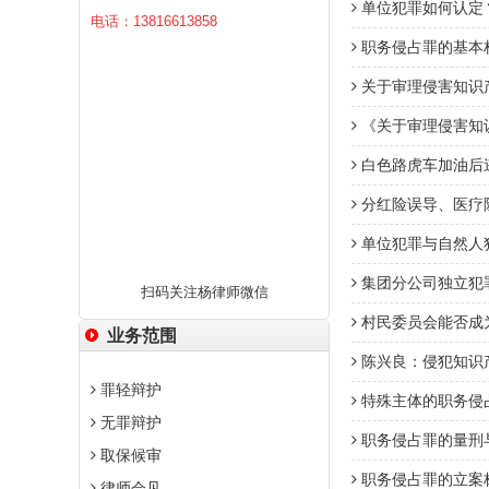
单位犯罪如何认定
电话：13816613858
职务侵占罪的基本
关于审理侵害知识
《关于审理侵害知
白色路虎车加油后
分红险误导、医疗险
单位犯罪与自然人
集团分公司独立犯
扫码关注杨律师微信
村民委员会能否成
业务范围
陈兴良：侵犯知识
罪轻辩护
特殊主体的职务侵
无罪辩护
职务侵占罪的量刑
取保候审
职务侵占罪的立案
律师会见