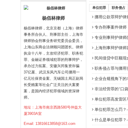
单位犯罪
职务侵占
挪用公款罪辩护律
杨佰林律师
专办刑事案件律师
杨佰林律师，北京京都（上海）律师
事务所合伙人、刑事部主任，上海市
专业刑事辩护律师
律师协会刑事业务研究委员会委员，
上海山东商会法律顾问团团长。律师
上海刑事辩护律师
执业十八年，主攻经济犯罪、职务犯
民间借贷中巨额现
罪、金融证券领域犯罪的刑事辩护，
承办过力拓案、安徽兴邦集资诈骗
职务侵占罪与挪用
37亿案、武汉东风汽车公司挪用一
亿元社保资金案、无锡国土局正副局
企业合规视角下的
长受贿案等社会广泛关注的大案要
非法经营罪的“口袋
案，是国内经济犯罪领域的资深律
师。
单位犯罪高发雷区
地址：上海市南京西路580号仲益大
单位犯罪怎么罚？
厦3903A室
什么是单位犯罪？
Email:
13816613858@163.com