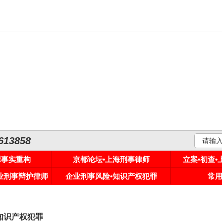
3858
罪事实重构
京都论坛•上海刑事律师
立案•初查
专业刑事辩护律师
企业刑事风险•知识产权犯罪
常
知识产权犯罪