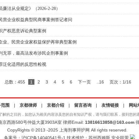
洁从业规定》（2026-2-28）
民营企业权益典型民商事案例答记者问
识产权恶意诉讼典型案例
企业、民营企业家权益保护再审典型案例
判无罪，最高法发布涉民企刑事案例
罪泛化适用的反思性检视
总数：455
1
2
3
4
5
6
下一页
..16
页次：1/16
务范围
|
京都律师
|
京都介绍
|
留言咨询
|
友情链接
|
网站
了解的之目的，如您认为相关内容涉及您的自有知识产权，请与我们联系，接到您的
西路580号仲益大厦3903A室 律师Email:
13816613858@163.com
律
CopyRights © 2013 -2025 上海刑事辩护网 All rights reserved.
备案号：
沪ICP备14040541号-1
技术维护：
苏州西姆斯
安全联盟