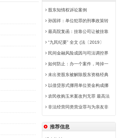
股东知情权诉讼案例
孙国祥：单位犯罪的刑事政策转
最高院复函：挂靠公司让被挂靠
“九民纪要” 全文 (法〔2019〕
民间金融风险成因与司法调控界
如何防止：办一个案件，垮掉一
未出资股东被解除股东资格经典
以借贷形式挪用单位资金构成挪
农民收购玉米案改判无罪 最高法
非法经营同类营业罪与为亲友非
推荐信息