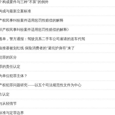
？构成要件与三种"不算"的例外
构成与最新立案标准
产权民事纠纷案件适用惩罚性赔偿的解释
识产权民事纠纷案件适用惩罚性赔偿的解释》
逃单，警方通报：驾驶员系二手车公司雇请的送车代驾
推诿被划红线 保险消费者的“避坑护身符”来了
犯罪的区分
罪的责任认定
为单位犯罪主体？
产权犯罪问题研究——以五个司法规范性文件为中心
占认定
与从轻情节
标准与定罪边界