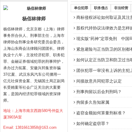
单位犯罪
职务侵占
非法经营
商标侵权诉讼如何取证及其注
杨佰林律师
股权代持协议法律效力是怎样
杨佰林律师，北京京都（上海）律师
事务所合伙人、刑事部主任，上海市
现实版“药神”定罪免刑 中国
律师协会刑事业务研究委员会委员，
上海山东商会法律顾问团团长。律师
紧急避险与正当防卫的区别都
执业十八年，主攻经济犯罪、职务犯
如何认定正当防卫和防卫过当呢
罪、金融证券领域犯罪的刑事辩护，
承办过力拓案、安徽兴邦集资诈骗
团伙犯罪一审没有上诉的主犯
37亿案、武汉东风汽车公司挪用一
亿元社保资金案、无锡国土局正副局
间接故意共同犯罪之认定
长受贿案等社会广泛关注的大案要
刑事拘留以后会判刑吗？
案，是国内经济犯罪领域的资深律
师。
拘留多久告知家属
地址：上海市南京西路580号仲益大
盗窃金额如何算量刑标准？
厦3903A室
如何确定盗窃罪？
Email:
13816613858@163.com