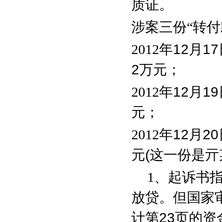
质证。
涉案三份“转付
2012
年
12
月
17
2
万元；
2012
年
12
月
19
元；
2012
年
12
月
20
元
(
这一份是亓
1
、起诉书指
放贷。但国家
计第
23
页的资