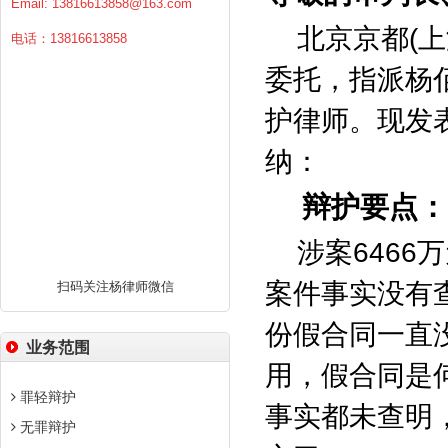
Email:
13816613858@163.com
北京京都
(
上
电话：13816613858
委托，指派杨
护律师。现发
纳：
辩护要点：
涉案
6466
万
案件事实没有
扫码关注杨律师微信
份假合同一直
业务范围
用，假合同是
罪轻辩护
事实都未查明
无罪辩护