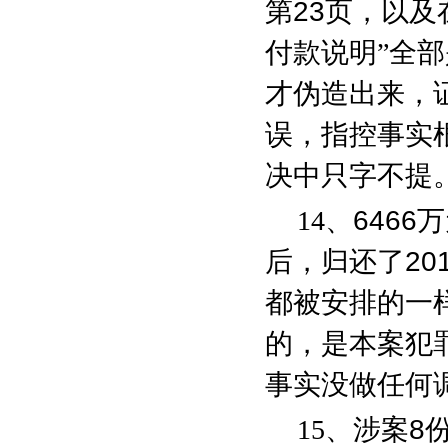
第
23
页，以及
付款说明”全
才伪造出来，
误，指控事实
决中只字不提
14
、
6466
万
后，归还了
20
都被安排的一
的，是本案犯
事实没做任何
15
、涉案
8