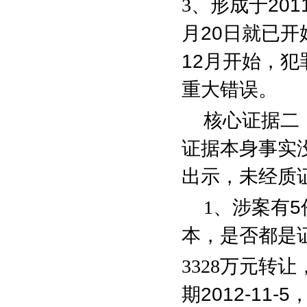
3
、形成于
201
月
20
日就已开
12
月开始，犯
重大错误。
核心证据二
证据本身事实
出示，未经质
1
、涉案有
5
本，是否都是
3328
万元转让
期
2012-11-5