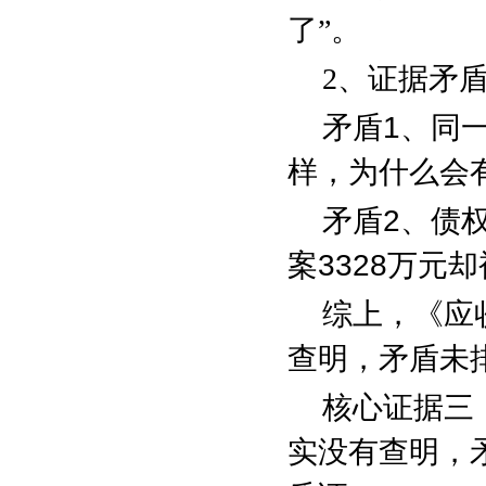
了”。
2
、证据矛
矛盾
1
、同
样，为什么会
矛盾
2
、债
案
3328
万元却
综上，《应
查明，矛盾未
核心证据三
实没有查明，