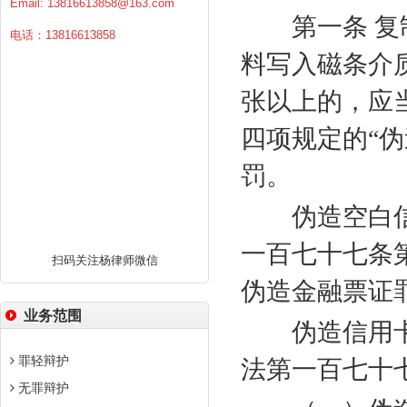
Email:
13816613858@163.com
第一条 复制
电话：13816613858
料写入磁条介
张以上的，应
四项规定的“
罚。
伪造空白信
一百七十七条
扫码关注杨律师微信
伪造金融票证
业务范围
伪造信用卡
罪轻辩护
法第一百七十
无罪辩护