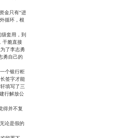
资金只有“进
外循环，根
初级套用，到
，干脆直接
成为了李志勇
志勇自己的
一个银行柜
行长签字才能
文轩填写了三
建行解放公
觉得并不复
出无论是假的