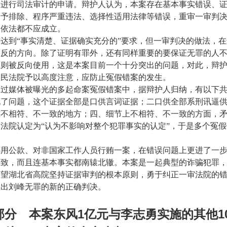
、进行司法审计的申请。辩护人认为，本案存在基本事实错误、
未予排除、程序严重违法、选择性适用法律等错误，重审一审判
名依法都不应成立。
达到“事实清楚、证据确实充分的”要求，但一审判决的做法，
相反的方向。除了证明有罪外，还有同样重要的要保证无罪的人
原则被反向使用，这是本案目前一个十分突出的问题，对此，辩
人民法院予以高度注意，应防止冤假错案的发生。
通过媒体被曝光的多起命案冤假错案中，据辩护人归纳，有以下
现了问题，这个证据全部是口供言词证据；二口供全部系刑讯逼
在不相符、不一致的地方；四、细节上不相符、不一致的方面，
法院认定为“认为不影响对整个犯罪事实的认定”，于是多个冤
挪用公款、对非国家工作人员行贿一案，在错误问题上更进了一
一致，而且连基本事实都南辕北辙。本案是一起典型的诈骗犯罪
希望湖北省高院坚持证据审判的根本原则，勇于纠正一审法院的
做出刘峰无罪的新的正确判决。
1
1
部分 本案东风
亿元与李志勇实施的其他