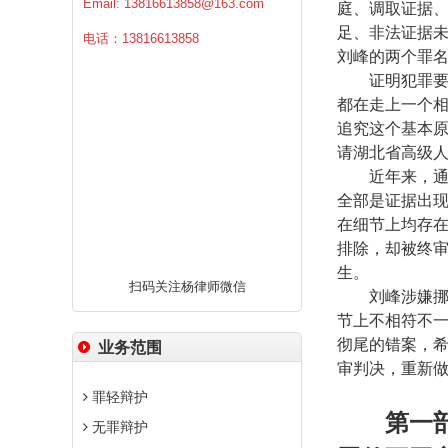
Email:
13816613858@163.com
庭、调取证据
足、非法证据
电话：13816613858
刘峰的两个罪
证明犯罪要
都在走上一个
追究这个基本
请湖北省高级
近年来，
全部是证据出
在细节上均存
排除，却被终审
生。
扫码关注杨律师微信
刘峰涉嫌
节上不相符不
彻尾的错案，
业务范围
审判决，重新
罪轻辩护
第一
无罪辩护