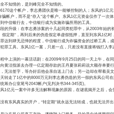
完全不知情的，是刘峰完全不知情的。
的
6170
这个帐户，李志勇团伙是唯一能够控制的人；东风的
1
亿元
诈骗帐户，而不是“存入”这个帐户。东风
1
亿元资金仅作了一次体
存到中信银行去，中信银行成为实施诈骗所用的工具。
手段的升级：在李志勇涉案的十几起同类犯罪中，从
2003
年始的
、假定期”，再到后来的伪造假定单虚假抵押，直至到东风
1
亿时
犯罪达到肆无忌惮的程度，中信银行成为诈骗资金的过桥工具，
的犯罪工具。东风
1
亿一案，只差一点，只差没有直接将钱打入李
过程中上演的一幕活话剧：在
2009
年
9
月
25
日的同一天上午，在同
边向黄洁指派去办理一亿定期存款的王丹夏张莉莉说大额存单要
在，无法签字，等办好后他会亲自送上门去；另一边却在帮着吴
当天转走了
1
亿中的
8000
万元到李志勇伪造的另一假的东风公司在
险统筹办公室尾号
2043
帐户
(
见判决书
344-345
页
)
。
东风
1
亿元一案中许多无法解释现象的原因，在谜底揭开之后，会
没有东风真实的开户，“转定期”就永远无法转成，也就无法开
。