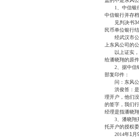
盖的不是东风
1
、中信银
中信银行并存
见判决书
3
民币单位银行
经武汉市
上东风公司的
以上证实
给潘晓翔的原
2
、据中信
部复印件：
问：东风
洪俊答：
理开户，他们
的签字，我们
经理是指潘晓
3
、潘晓翔
托开户的授权
2014
年
1
月