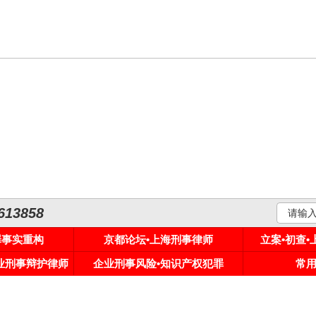
3858
罪事实重构
京都论坛•上海刑事律师
立案•初查
专业刑事辩护律师
企业刑事风险•知识产权犯罪
常