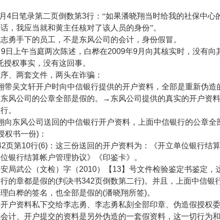
月
4
日笔录第二页倒数第
3
行：“如果潘晓翔当时给我的社保中心
话，我应当就和黄主任核对了该人员的身份”。
李志勇手下的员工，不是东风公司的会计，身份假冒。
月
9
日上午当庭两次陈述，白桦在
2009
年
9
月向其核实时，没有向
托授权事实，没有这回事。
程序、两套文件，两头在诈骗：
翔带吴文轩开户时向中信银行提供的开户资料，全部是重新伪造
盖东风公司的公章全部是假的。→东风公司提供的真实的开户资
银行。
翔向东风公司送回的中信银行开户资料，上面中信银行的公章全
授权书一份
)
：
42
页第
10
行
(6)
：这三份送回的开户资料为：《开立单位银行结
单位银行结算帐户管理协议》《印鉴卡》。
公安局武公（文检）字（
2010
）【
13
】号文件检验鉴定书鉴定，
银行的章都是假的
(
判决书
342
页倒数第二行
)
。并且，上面中信银
经理白桦的签名，也全部是假的
(
潘晓翔所签
)
。
将开户资料私下交给李志勇、李志勇私刻全部印章、伪造假授权
风会计、开户提交的资料是另外伪造的一套假资料，这一切行为