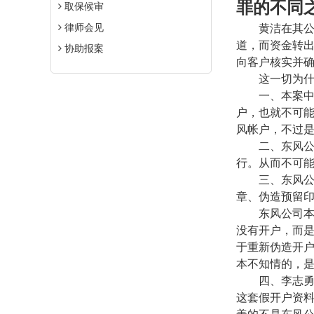
罪的不同
取保候审
律师会见
黄洁在其
道，而资金转
协助报案
向客户核实并
这一切为
一、本案
户，也就不可能
风帐户，不过
二、东风
行。从而不可
三、东风
章、伪造预留
东风公司
没有开户，而
于重新伪造开
本不知情的，
四、李志
这套假开户资