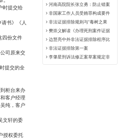
章。
河南高院院长张立勇：防止错案
户时提交给
非国家工作人员受贿罪构成要件
非法证据排除规则与“毒树之果
申请书》《人
樊崇义解读《办理死刑案件证据
这四份文件
边慧亮中外非法证据排除程序比
非法证据排除第一案
风公司原来交
李肇星刑诉法修正案草案规定非
时提交的全
带到柜台来办
长和客户经理
指吴纯，客户
吴文轩的委
户授权委托