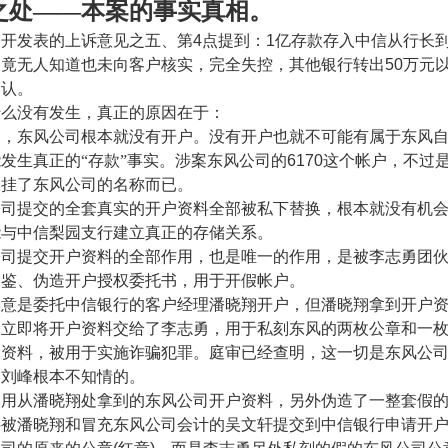
之处——本案的事实真相。
公开发表的上诉意见之五、第
4
点提到：
1
亿存款存入中信从行长
出竟无人知道也未向客户核实，完全失控，其他银行转出
50
万元
确认。
什么没有发生，真正的原因在于：
中，东风公司根本就没有开户。没有开户也就不可能有属于东风
发生真正的“存款”事实。涉案东风公司的
6170
这个帐户，不过
是挂了东风公司的名称而已。
公司提交的全套真实的开户资料全部被私下替换，根本就没有机
能与中信梨园支行建立真正的存储关系。
公司提交开户资料的全部作用，也是唯一的作用，是被李志勇团
印鉴、伪造开户授权委托书，用于开假帐户。
本意是委托中信银行的客户经理潘晓翔开户，但潘晓翔拿到开户
是立即将开户资料交给了李志勇，用于私刻东风的两枚公章和一
户资料，被用于实施诈骗犯罪。庭审已经查明，这一切是东风公
是刘峰根本不知情的。
勇用从潘晓翔处拿到的东风公司开户资料，另外伪造了一整套假
料被潘晓翔和冒充东风公司会计的吴文轩提交到中信银行申请开