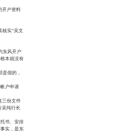
的开户资料
其核实“吴文
的东风开户
料根本就没有
部是假的，
算帐户申请
这三份文件
行吴纯行长
委托书、安排
和事实，是东