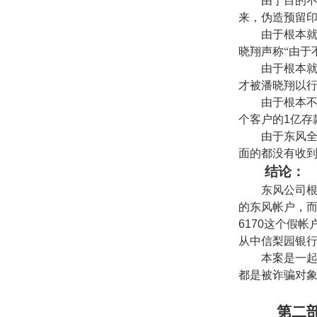
由于目的
来，伪造预留
由于根本
晓翔声称“由于
由于根本
才被潘晓翔以
由于根本
个客户的
1
亿存
由于东风
面的都没有收
结论：
东风公司
的东风帐户，
6170
这个假帐
从中信梨园银
本案是一
都是被诈骗对
第二