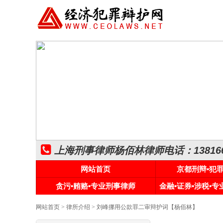
上海刑事律师杨佰林律师电话：1381661
网站首页
京都刑辩•犯
贪污•贿赂•专业刑事律师
金融•证券•涉税•
网站首页
>
律所介绍
> 刘峰挪用公款罪二审辩护词【杨佰林】