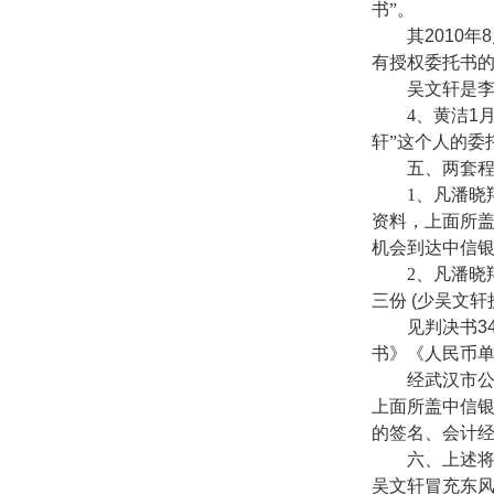
书”。
其
2010
年
8
有授权委托书的
吴文轩是
4
、黄洁
1
轩”这个人的委
五、两套
1
、凡潘晓
资料，上面所
机会到达中信
2
、凡潘晓
三份
(
少吴文轩
见判决书
3
书》《人民币
经武汉市
上面所盖中信
的签名、会计
六、上述
吴文轩冒充东