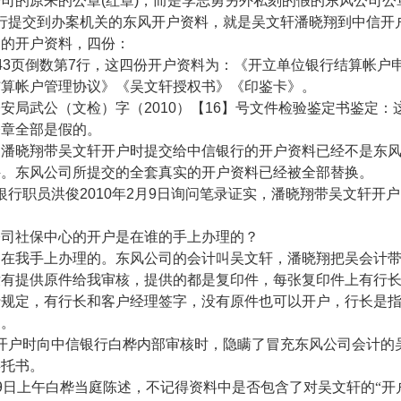
公司的原来的公章
(
红章
)
，而是李志勇另外私刻的假的东风公司公
行提交到办案机关的东风开户资料，就是吴文轩潘晓翔到中信开
档的开户资料，四份：
43
页倒数第
7
行，这四份开户资料为：《开立单位银行结算帐户
结算帐户管理协议》《吴文轩授权书》《印鉴卡》。
公安局武公（文检）字（
2010
）【
16
】号文件检验鉴定书鉴定：
公章全部是假的。
，潘晓翔带吴文轩开户时提交给中信银行的开户资料已经不是东
件。东风公司所提交的全套真实的开户资料已经被全部替换。
银行职员洪俊
2010
年
2
月
9
日询问笔录证实，潘晓翔带吴文轩开户
公司社保中心的开户是在谁的手上办理的？
是在我手上办理的。东风公司的会计叫吴文轩，潘晓翔把吴会计
没有提供原件给我审核，提供的都是复印件，每张复印件上有行
行规定，有行长和客户经理签字，没有原件也可以开户，行长是
翔。
开户时向中信银行白桦内部审核时，隐瞒了冒充东风公司会计的
委托书。
9
日上午白桦当庭陈述，不记得资料中是否包含了对吴文轩的“开