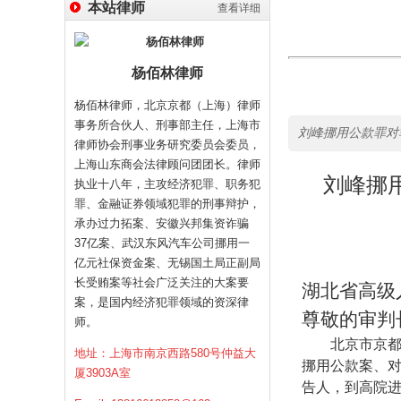
本站律师
查看详细
杨佰林律师
杨佰林律师，北京京都（上海）律师
事务所合伙人、刑事部主任，上海市
刘峰挪用公款罪对
律师协会刑事业务研究委员会委员，
上海山东商会法律顾问团团长。律师
刘峰挪
执业十八年，主攻经济犯罪、职务犯
罪、金融证券领域犯罪的刑事辩护，
承办过力拓案、安徽兴邦集资诈骗
37亿案、武汉东风汽车公司挪用一
亿元社保资金案、无锡国土局正副局
长受贿案等社会广泛关注的大案要
湖北省高级
案，是国内经济犯罪领域的资深律
尊敬的审判
师。
北京市京
地址：上海市南京西路580号仲益大
挪用公款案、
厦3903A室
告人，到高院