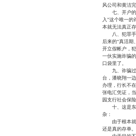
风公司和黄洁
七、开户
入”这个唯一的
本就无法真正
八、犯罪
后来的“真活期
开立假帐户，
一伙实施诈骗
口袋里了。
九、诈骗
台，潘晓翔一
办理，行长不
张电汇凭证，
园支行社会保
十、这是
杂：
由于根本就
还是真的存单