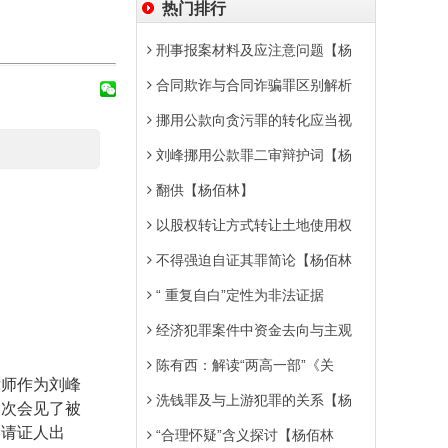
热门排行
刑事报案材料及应注意问题【杨
合同欺诈与合同诈骗罪区别解析
挪用公款向贪污罪的转化应当视
刘峰挪用公款罪二审辩护词【杨
翻供【杨佰林】
以股权转让方式转让土地使用权
不得强迫自证其罪简论【杨佰林
“ 重复自白”定性为非法证据
经济犯罪案件中资金去向与主观
陈有西：解读“两高一部”《关
律师作为刘峰
洗钱罪及与上游犯罪的关系【杨
多次会见了被
申请证人出
“合理怀疑”含义探讨【杨佰林