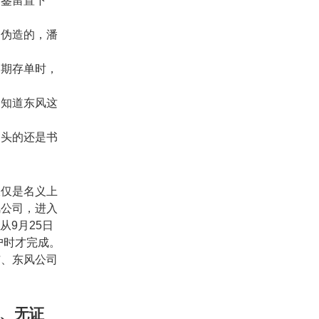
印鉴留置下
勇伪造的，潘
定期存单时，
。
不知道东风这
口头的还是书
仅仅是名义上
风公司，进入
从
9
月
25
日
户时才完成。
洁、东风公司
、无证