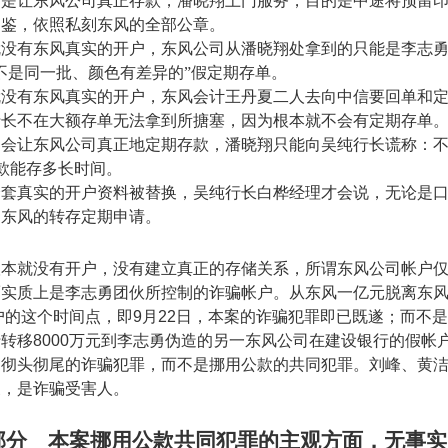
不是让东风公司真正存款，潘晓翔上门服务，目的是中途将预留
印鉴，依照私刻东风的全部公章。
就没有东风真实的开户，东风公司从潘晓翔处拿到的只能是李志
不是同一批、颜色有差异的”假定期存单。
就没有东风真实的开户，东风会计王丹夏二人去向中信要回单和
行长不在大额存单无法拿到所搪塞，因为根本就不会有定期存单
不会让东风公司真正地定期存款，潘晓翔只能向吴纯行长谎称：
款能存多长时间。
全套真实的开户资料被替换，吴纯行长白桦经理才会说，无论是
到东风的转存定期申请。
根本就没有开户，没有建立真正的存储关系，所谓东风公司帐户
而实质上是李志勇团伙所控制的诈骗帐户。从东风一亿元脱离东
户的这个时间点，即
9
月
22
日，本案的诈骗犯罪即已既遂；而不是
行转移
8000
万元到李志勇伪造的另一东风公司在建设银行的假帐
起彻头彻尾的诈骗犯罪，而不是挪用公款的共同犯罪。刘峰、黄
象，是诈骗受害人。
部分 本案挪用公款共同犯罪的主观方面，无事实