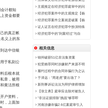
主观推定在经济犯罪庭审中的问
到会计都知
经济犯罪案件中的主观推定【杨
以上资金都要
经济犯罪案件立案就是破案【杨
证人证言在经济犯罪中扮演特殊
自己的真正帐
经济犯罪中的“到案经过”与自
是名义上的东
相关信息
会到达中信银
锦州破获51亿非法集资案
伙用于私刻公
犯受贿罪同时涉嫌财产来源不明
履约过程中的合同诈骗行为之认
资料后根本就
于泽远：“周老虎”要出场了？
枚私章，被用
新刑事诉讼法法为辩护律师增加
司和黄洁所根
【张立勇】庭审应去除对被告人
的开户资料，
“非法证据排除”挑战“够罪即
户时，上面加
河南涉嫌诈骗2.6亿案庭审引入