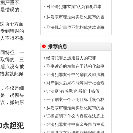
证据严重不
对经济犯罪立案“认为有犯罪事
决是错误的，
从卷宗审理走向实质化庭审的困
在这两个方面
刑法规定单位不能构成贷款诈骗
不受到错误的
护人不得不提
推荐信息
共同特征：一
经济犯罪是运用智力的犯罪
供取得的；三
刑事诉讼的精髓在于结构化叙事
矛盾点没有被
假错案就此诞
经济犯罪案件中的翻供及司法机
财产损失后果不能等同于社会危
步，不仅是细
让法庭“有感觉”的辩护【杨佰
，是一起彻头
一个刑案一个证明目标【杨佰林
错误，撤销原
从卷宗审理走向实质化庭审的困
证据证明了什么内容应在法庭上
0
余起犯
经济犯罪案件中资金去向与主观
法律条文在经济犯罪证据收集过