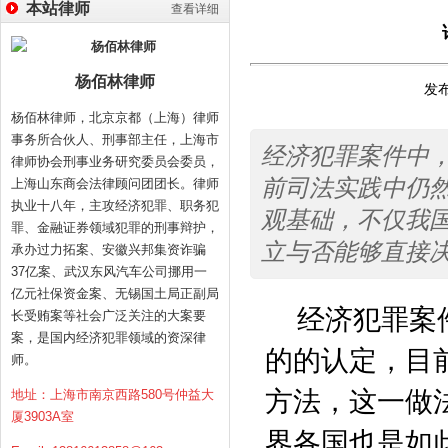
本站律师
查看详细
杨佰林律师
发布
杨佰林律师，北京京都（上海）律师
事务所合伙人、刑事部主任，上海市
经济犯罪案件中
律师协会刑事业务研究委员会委员，
前司法实践中仍
上海山东商会法律顾问团团长。律师
执业十八年，主攻经济犯罪、职务犯
观基础，不仅我
罪、金融证券领域犯罪的刑事辩护，
立与否能够直接
承办过力拓案、安徽兴邦集资诈骗
37亿案、武汉东风汽车公司挪用一
亿元社保资金案、无锡国土局正副局
经济犯罪案
长受贿案等社会广泛关注的大案要
案，是国内经济犯罪领域的资深律
的的认定，目
师。
方法，这一做
地址：上海市南京西路580号仲益大
厦3903A室
界各国也是如