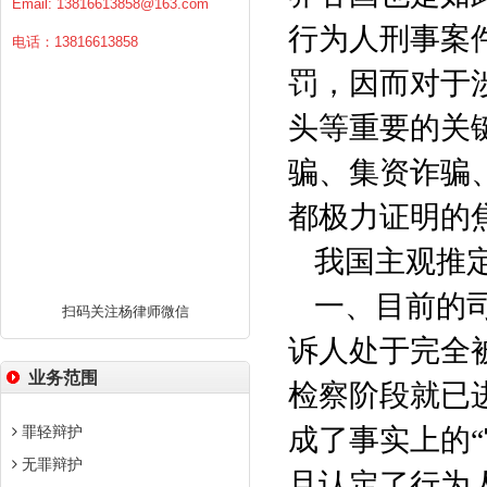
Email:
13816613858@163.com
行为人刑事案
电话：13816613858
罚，因而对于
头等重要的关
骗、集资诈骗
都极力证明的
我国主观推
一、目前的
扫码关注杨律师微信
诉人处于完全
业务范围
检察阶段就已
罪轻辩护
成了事实上的“
无罪辩护
旦认定了行为