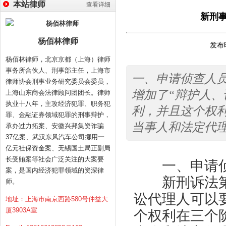
本站律师
查看详细
新刑
杨佰林律师
发布时
杨佰林律师，北京京都（上海）律师
事务所合伙人、刑事部主任，上海市
一、申请侦查人
律师协会刑事业务研究委员会委员，
增加了“辩护人、
上海山东商会法律顾问团团长。律师
执业十八年，主攻经济犯罪、职务犯
利，并且这个权
罪、金融证券领域犯罪的刑事辩护，
当事人和法定代
承办过力拓案、安徽兴邦集资诈骗
37亿案、武汉东风汽车公司挪用一
亿元社保资金案、无锡国土局正副局
长受贿案等社会广泛关注的大案要
一、申请侦
案，是国内经济犯罪领域的资深律
新刑诉法第三
师。
讼代理人可以
地址：上海市南京西路580号仲益大
厦3903A室
个权利在三个