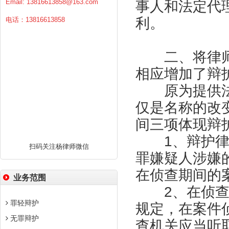
Email:
13816613858@163.com
事人和法定代
利。
电话：13816613858
二、将律师
相应增加了辩
原为提供法
仅是名称的改
间三项体现辩
1、辩护律师
扫码关注杨律师微信
罪嫌疑人涉嫌
在侦查期间的
业务范围
2、在侦查阶
罪轻辩护
规定，在案件
无罪辩护
查机关应当听