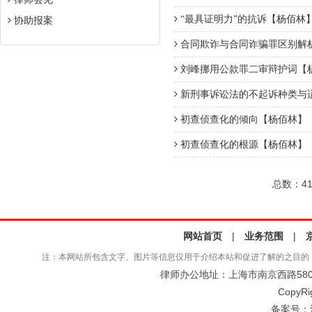
“最具证明力”的抗诉【杨佰林
协助报案
合同欺诈与合同诈骗罪区别解
刘峰挪用公款罪二审辩护词【
新刑事诉讼法的不起诉种类与
初查侦查化的倾向【杨佰林】
初查侦查化的根源【杨佰林】
总数：41
网站首页
|
业务范围
|
注：本网站所包含文字、图片等信息仅用于介绍本站和促进了解的之目的
律师办公地址：上海市南京西路580号仲
CopyRi
备案号：