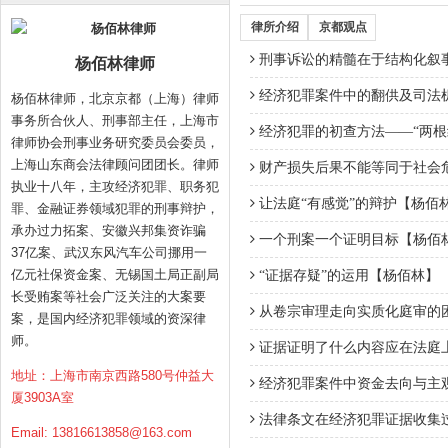
律所介绍
京都观点
刑事诉讼的精髓在于结构化叙
杨佰林律师
经济犯罪案件中的翻供及司法
杨佰林律师，北京京都（上海）律师
事务所合伙人、刑事部主任，上海市
经济犯罪的初查方法——“两根线
律师协会刑事业务研究委员会委员，
上海山东商会法律顾问团团长。律师
财产损失后果不能等同于社会
执业十八年，主攻经济犯罪、职务犯
让法庭“有感觉”的辩护【杨佰
罪、金融证券领域犯罪的刑事辩护，
承办过力拓案、安徽兴邦集资诈骗
一个刑案一个证明目标【杨佰
37亿案、武汉东风汽车公司挪用一
亿元社保资金案、无锡国土局正副局
“证据存疑”的运用【杨佰林】
长受贿案等社会广泛关注的大案要
从卷宗审理走向实质化庭审的
案，是国内经济犯罪领域的资深律
师。
证据证明了什么内容应在法庭
地址：上海市南京西路580号仲益大
经济犯罪案件中资金去向与主
厦3903A室
法律条文在经济犯罪证据收集过
Email:
13816613858@163.com