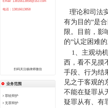
Email:
13816613858@163.com
电话：13816613858
理论和司法实
有为目的”是
限。目前，影
的”认定困难
1
、主观动
西，看不见摸
扫码关注杨律师微信
手段、行为结
见之于客观的
业务范围
不能在疑罪从
罪轻辩护
疑罪从有、有
无罪辩护