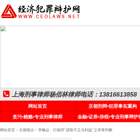
上海刑事律师杨佰林律师电话：13816613858
网站首页
京都刑辩•犯罪事实重构
贪污•贿赂•专业刑事律师
金融•证券•涉税•专业刑事辩护
网站首页
>
京都观点
> 李畅运：行贿罪“谋取不正当利益”之审查判断