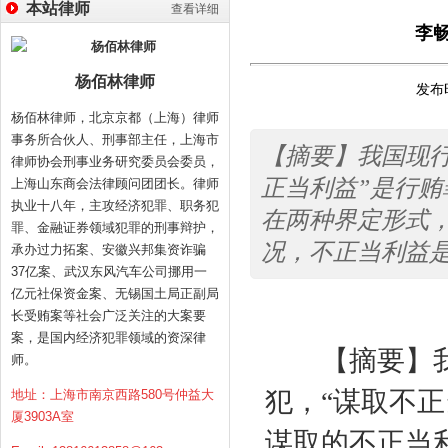
本站律师
查看详细
李
杨佰林律师
发布时
杨佰林律师，北京京都（上海）律师
事务所合伙人、刑事部主任，上海市
【摘要】我国现
律师协会刑事业务研究委员会委员，
正当利益”是行
上海山东商会法律顾问团团长。律师
执业十八年，主攻经济犯罪、职务犯
在两种界定形式
罪、金融证券领域犯罪的刑事辩护，
况，不正当利益
承办过力拓案、安徽兴邦集资诈骗
37亿案、武汉东风汽车公司挪用一
亿元社保资金案、无锡国土局正副局
长受贿案等社会广泛关注的大案要
案，是国内经济犯罪领域的资深律
【摘要】我
师。
犯，“谋取不
地址：上海市南京西路580号仲益大
厦3903A室
谋取的不正当