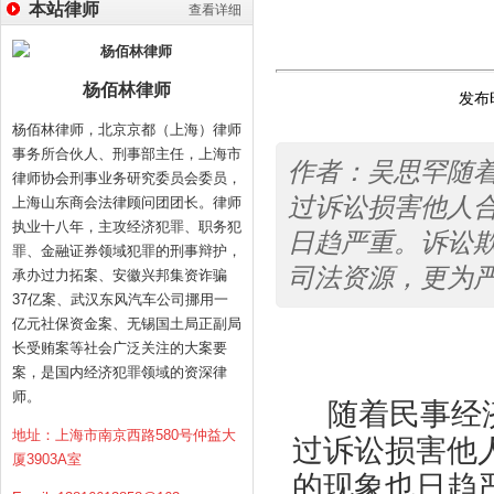
本站律师
查看详细
杨佰林律师
发布时
杨佰林律师，北京京都（上海）律师
事务所合伙人、刑事部主任，上海市
作者：吴思罕随
律师协会刑事业务研究委员会委员，
过诉讼损害他人
上海山东商会法律顾问团团长。律师
执业十八年，主攻经济犯罪、职务犯
日趋严重。诉讼
罪、金融证券领域犯罪的刑事辩护，
司法资源，更为
承办过力拓案、安徽兴邦集资诈骗
37亿案、武汉东风汽车公司挪用一
亿元社保资金案、无锡国土局正副局
长受贿案等社会广泛关注的大案要
作者
案，是国内经济犯罪领域的资深律
师。
随着民事经济
地址：上海市南京西路580号仲益大
过诉讼损害他
厦3903A室
的现象也日趋