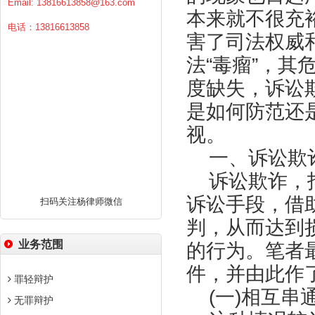
Email:
13816613858@163.com
本来就不很充
电话：13816613858
害了司法权威
法“毒瘤”，
度缺失，诉讼
是如何防范还
视。
一、诉讼欺诈
诉讼欺诈，指
诉讼手段，借
扫码关注杨律师微信
判，从而达到
业务范围
的行为。笔者
件，并由此作
罪轻辩护
(一)相互串
无罪辩护