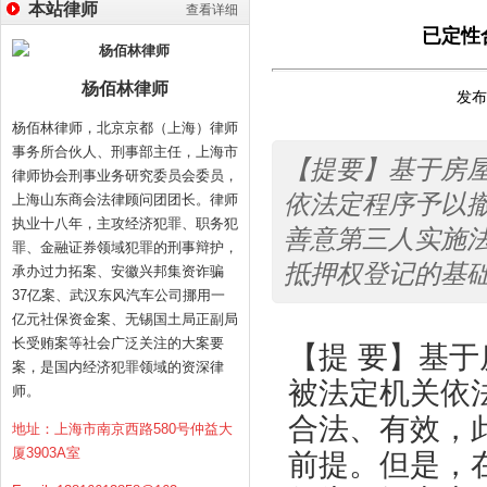
本站律师
查看详细
已定性
杨佰林律师
发布时
杨佰林律师，北京京都（上海）律师
事务所合伙人、刑事部主任，上海市
【提要】基于房
律师协会刑事业务研究委员会委员，
依法定程序予以
上海山东商会法律顾问团团长。律师
执业十八年，主攻经济犯罪、职务犯
善意第三人实施
罪、金融证券领域犯罪的刑事辩护，
抵押权登记的基
承办过力拓案、安徽兴邦集资诈骗
37亿案、武汉东风汽车公司挪用一
亿元社保资金案、无锡国土局正副局
长受贿案等社会广泛关注的大案要
【提 要】基
案，是国内经济犯罪领域的资深律
被法定机关依
师。
合法、有效，
地址：上海市南京西路580号仲益大
厦3903A室
前提。但是，